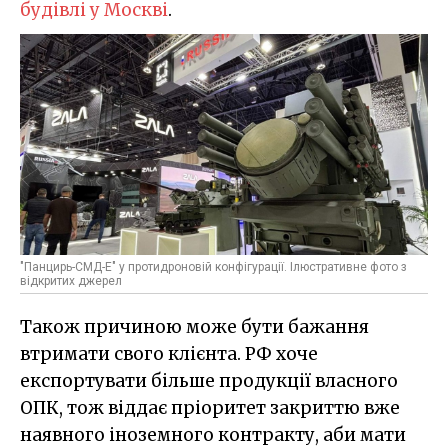
будівлі у Москві
.
"Панцирь-СМД-Е" у протидроновій конфігурації. Ілюстративне фото з
відкритих джерел
Також причиною може бути бажання
втримати свого клієнта. РФ хоче
експортувати більше продукції власного
ОПК, тож віддає пріоритет закриттю вже
наявного іноземного контракту, аби мати