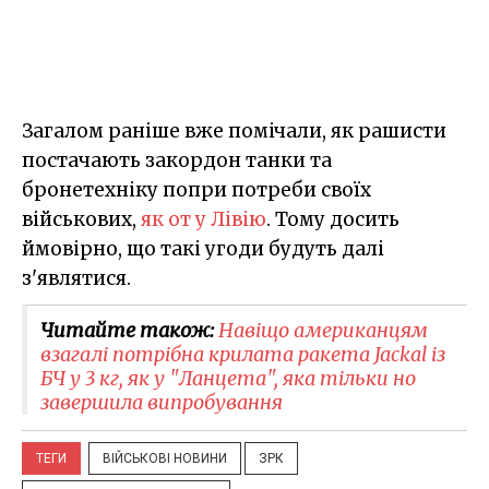
Загалом раніше вже помічали, як рашисти
постачають закордон танки та
бронетехніку попри потреби своїх
військових,
як от у Лівію
. Тому досить
ймовірно, що такі угоди будуть далі
з'являтися.
Читайте також:
Навіщо американцям
взагалі потрібна крилата ракета Jackal із
БЧ у 3 кг, як у "Ланцета", яка тільки но
завершила випробування
ТЕГИ
ВІЙСЬКОВІ НОВИНИ
ЗРК