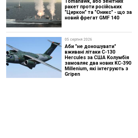
Tomahawk, або зенітних
ракет проти російських
"Циркон" та "Оникс" - що за
новий фрегат GMF 140
05 серпня 2026
Аби "не доношувати"
вживані літаки C-130
Hercules за США Колумбія
замовляє два нових KC-390
Millenium, які інтегрують з
Gripen