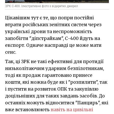
ЗРК С-400. Ілюстративне фото з відкритих джерел
Цікавішим тут є те, що попри постійні
втрати російських зенітних систем через
українські дрони та неспроможність
запобігти "діпстрайкам", С-400 йдуть на
експорт. Одначе насправді це може мати
сенс.
Так, ці ЗРК не такі ефективні для протидії
низьколітаючим ударним безпілотникам,
тоді як продаж гарантовано принесе
кошти, які можна буде як і "розпилити", так
і пустити на розвиток ОПК та закупівлю
доцільніших для таких завдань засобів. До
останніх можуть відноситися "Панцирь", які
вже встановлюють
навіть на цивільні