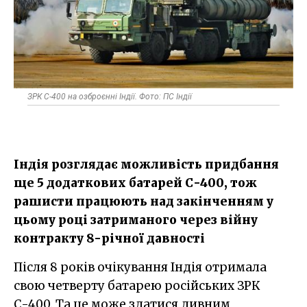
ЗРК С-400 на озброєнні Індії. Фото: ПС Індії
Індія розглядає можливість придбання
ще 5 додаткових батарей С-400, тож
рашисти працюють над закінченням у
цьому році затриманого через війну
контракту 8-річної давності
Після 8 років очікування Індія отримала
свою четверту батарею російських ЗРК
С-400. Та це може здатися дивним,