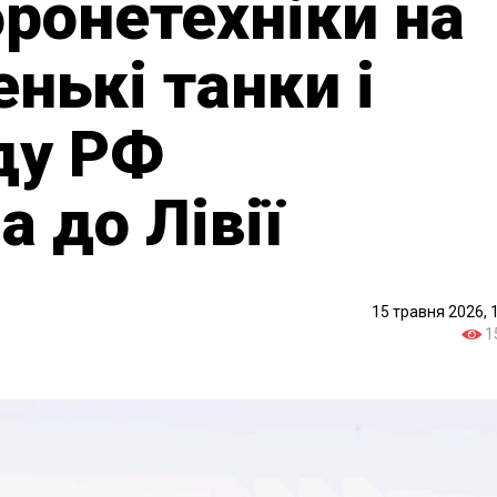
бронетехніки на
нькі танки і
ду РФ
 до Лівії
15 травня 2026, 
1