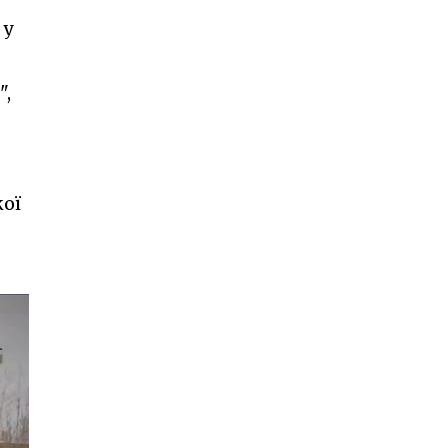
 у
",
кої