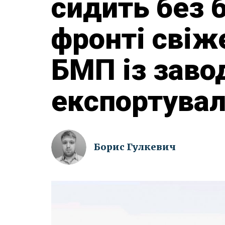
сидить без 
фронті свіже
БМП із заво
експортувала
Борис Гулкевич