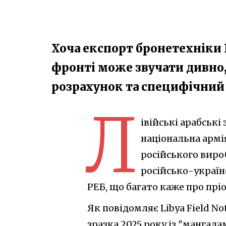
Хоча експорт бронетехніки 
фронті може звучати дивно,
розрахунок та специфічний 
Л
івійські арабські
національна армі
російського вироб
російсько-україн
РЕБ, що багато каже про прі
Як повідомляє Libya Field No
зразка 2025 року із "мангал