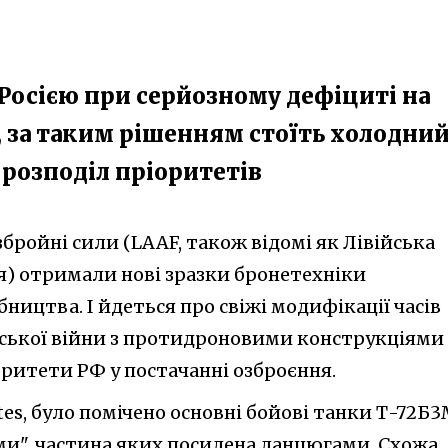
Росією при серйозному дефіциті на
 за таким рішенням стоїть холодни
розподіл пріоритетів
 збройні сили (LAAF, також відомі як Лівійська
я) отримали нові зразки бронетехніки
ництва. І йдеться про свіжі модифікації часів
ської війни з протидроновими конструкціями
оритети РФ у постачанні озброєння.
tes, було помічено основні бойові танки Т-72Б
ами", частина яких посилена ланцюгами. Схожа