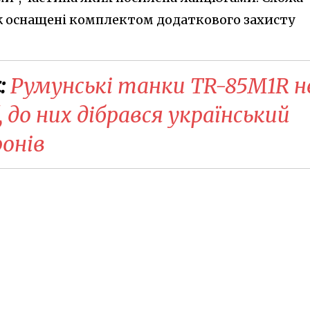
ож оснащені комплектом додаткового захисту
:
Румунські танки TR-85M1R н
 до них дібрався український
ронів