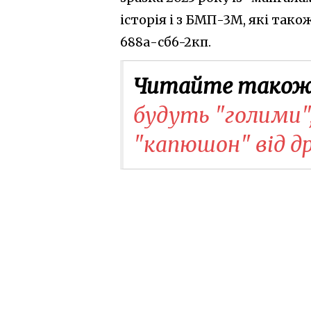
історія і з БМП-3М, які так
688а-сб6-2кп.
Читайте також
будуть "голими",
"капюшон" від д