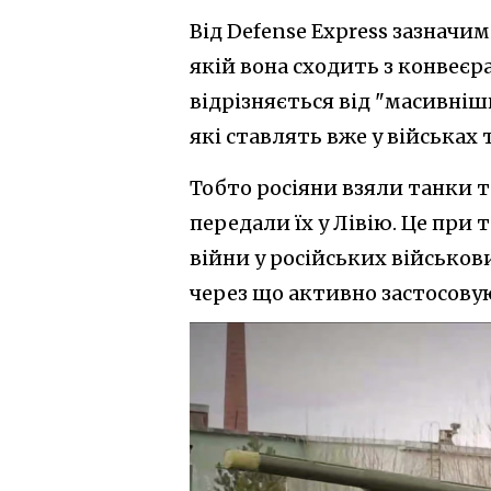
Від Defense Express зазначи
якій вона сходить з конвеєр
відрізняється від "масивніши
які ставлять вже у військах 
Тобто росіяни взяли танки т
передали їх у Лівію. Це при 
війни у російських військов
через що активно застосовую