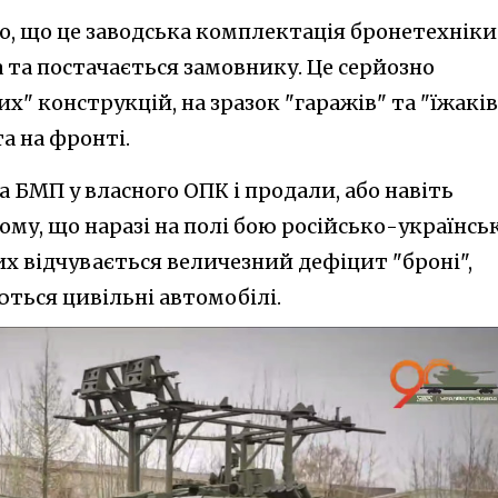
мо, що це заводська комплектація бронетехніки
а та постачається замовнику. Це серйозно
х" конструкцій, на зразок "гаражів" та "їжаків
та на фронті.
а БМП у власного ОПК і продали, або навіть
тому, що наразі на полі бою російсько-українсь
их відчувається величезний дефіцит "броні",
ться цивільні автомобілі.