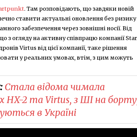
artpunkt
. Там розповідають, що завдяки новій
печно ставити актуальні оновлення без ризику
много забезпечення через зовнішні носії. Від
що з огляду на активну співпрацю компанії Star
ронів Virtus від цієї компанії, таке рішення
цювати у реальних умовах, втім, з цим можуть
:
Стала відома чимала
 HX-2 та Virtus, з ШІ на борту
уються в Україні