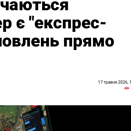
ачаються
ер є "експрес-
новлень прямо
17 травня 2026, 