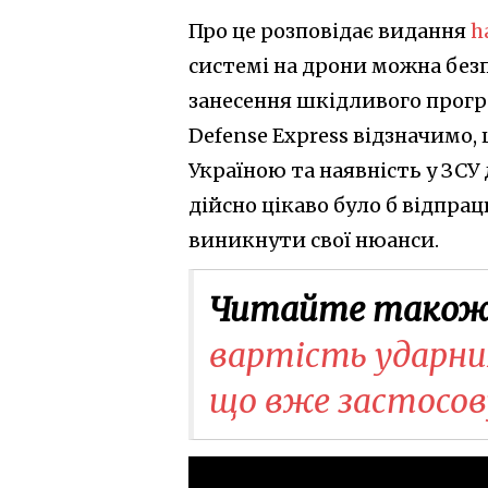
Про це розповідає видання
h
системі на дрони можна без
занесення шкідливого програ
Defense Express відзначимо, 
Україною та наявність у ЗСУ д
дійсно цікаво було б відпра
виникнути свої нюанси.
Читайте також
вартість ударних
що вже застосов