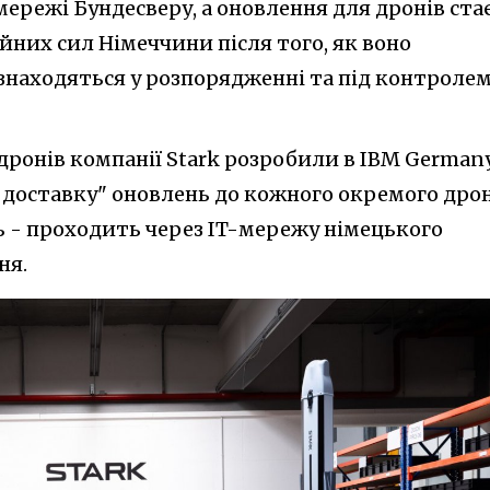
ережі Бундесверу, а оновлення для дронів ста
них сил Німеччини після того, як воно
 знаходяться у розпорядженні та під контроле
дронів компанії Stark розробили в IBM Germany
-доставку" оновлень до кожного окремого дрон
ь - проходить через IT-мережу німецького
ня.