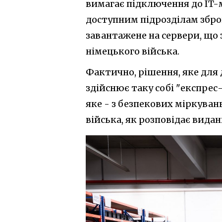
вимагає підключення до IT-м
доступним підрозділам зброй
завантажене на сервери, що
німецького війська.
Фактично, рішення, яке для 
здійснює таку собі "експрес
яке - з безпекових міркуван
війська, як розповідає видан