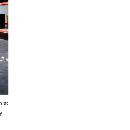
о ж
у