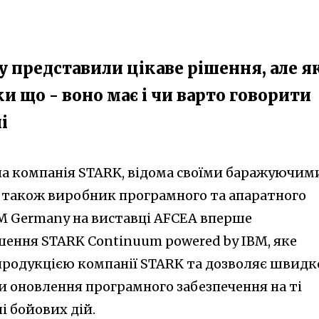
ny представили цікаве рішення, але я
 що - воно має і чи варто говорити
і
на компанія STARK, відома своїми баражуючим
 також виробник програмного та апаратного
M Germany на виставці AFCEA вперше
ення STARK Continuum powered by IBM, яке
 продукцією компанії STARK та дозволяє швидко
 оновлення програмного забезпечення на ті
і бойових дій.