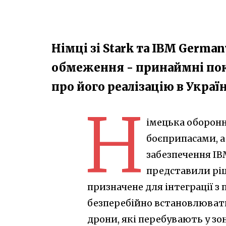
Німці зі Stark та IBM Germa
обмеження - принаймні поки
про його реалізацію в Україн
Н
імецька оборон
боєприпасами, а
забезпечення IB
представили ріш
призначене для інтеграції з
безперебійно встановлювати
дрони, які перебувають у зон