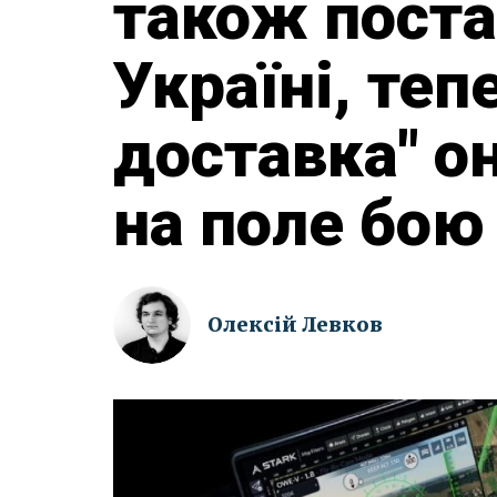
також пост
Україні, теп
доставка" о
на поле бою
Олексій Левков