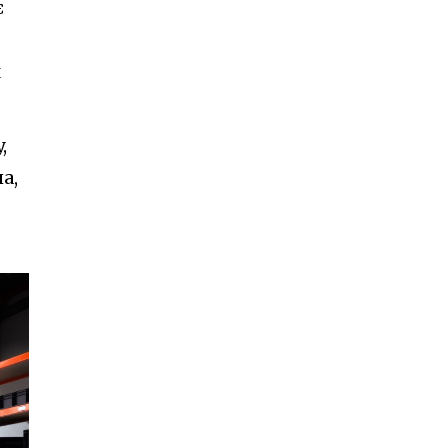
є
м
,
а,