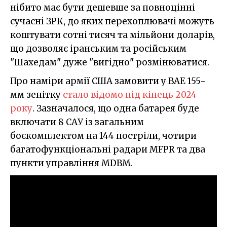
нібито має бути дешевше за повноцінні
сучасні ЗРК, до яких перехоплювачі можуть
коштувати сотні тисяч та мільйони доларів,
що дозволяє іранським та російським
"Шахедам" дуже "вигідно" розмінюватися.
Про наміри армії США замовити у BAE 155-
мм зенітку
стало відомо під кінець 2024
року
. Зазначалося, що одна батарея буде
включати 8 САУ із загальним
боєкомплектом на 144 постріли, чотири
багатофункціональні радари MFPR та два
пункти управління MDBM.