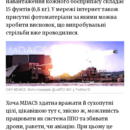
навантаження кожного боєприпасу складає
15 фунтів (6,8 кг). У мережі інтернет також
присутні фотоматеріали за якими можна
зробити висновок, що випробувальні
стрільби вже проводилися.
САУ MDACS. Фото поширив @Jeff21461 у Twitter/X
Хоча MDACS здатна вражати й сухопутні
цілі, цікавішою тут є, звісно ж, можливість
працювати як система ППО та збивати
дрони, ракети, чи авіацію. При цьому це