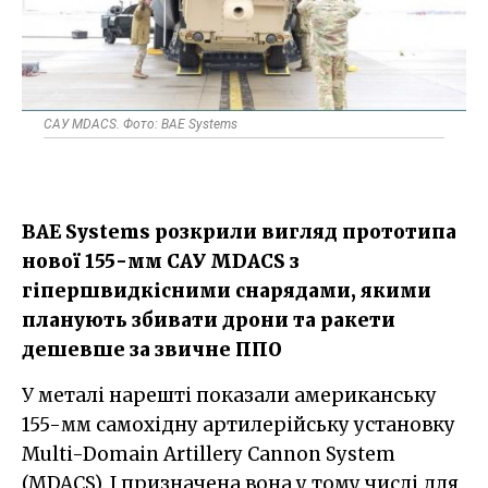
САУ MDACS. Фото: BAE Systems
BAE Systems розкрили вигляд прототипа
нової 155-мм САУ MDACS з
гіпершвидкісними снарядами, якими
планують збивати дрони та ракети
дешевше за звичне ППО
У металі нарешті показали американську
155-мм самохідну артилерійську установку
Multi-Domain Artillery Cannon System
(MDACS). І призначена вона у тому числі для