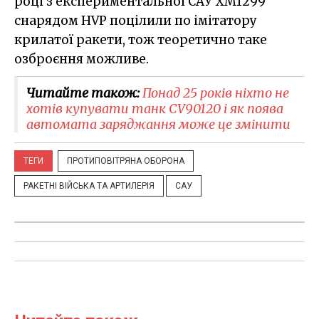
році з експериментальної САУ XM1299
снарядом HVP поцілили по імітатору
крилатої ракети, тож теоретично таке
озброєння можливе.
Читайте також:
Понад 25 років ніхто не
хотів купувати танк CV90120 і як поява
автомата заряджання може це змінити
ТЕГИ
ПРОТИПОВІТРЯНА ОБОРОНА
РАКЕТНІ ВІЙСЬКА ТА АРТИЛЕРІЯ
САУ