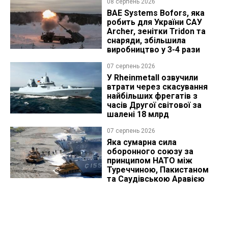
08 серпень 2026
BAE Systems Bofors, яка
робить для України САУ
Archer, зенітки Tridon та
снаряди, збільшила
виробництво у 3-4 рази
07 серпень 2026
У Rheinmetall озвучили
втрати через скасування
найбільших фрегатів з
часів Другої світової за
шалені 18 млрд
07 серпень 2026
Яка сумарна сила
оборонного союзу за
принципом НАТО між
Туреччиною, Пакистаном
та Саудівською Аравією