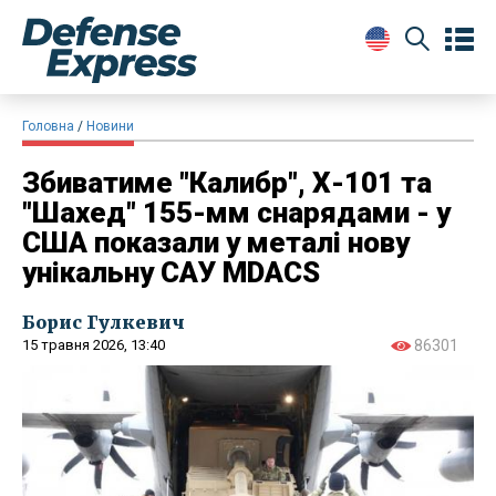
Головна
Новини
Збиватиме "Калибр", Х-101 та
"Шахед" 155-мм снарядами - у
США показали у металі нову
унікальну САУ MDACS
Борис Гулкевич
15 травня 2026, 13:40
86301