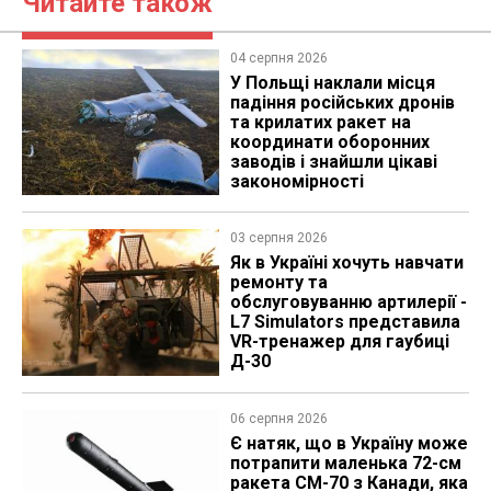
Читайте також
04 серпня 2026
У Польщі наклали місця
падіння російських дронів
та крилатих ракет на
координати оборонних
заводів і знайшли цікаві
закономірності
03 серпня 2026
Як в Україні хочуть навчати
ремонту та
обслуговуванню артилерії -
L7 Simulators представила
VR-тренажер для гаубиці
Д-30
06 серпня 2026
Є натяк, що в Україну може
потрапити маленька 72-см
ракета CM-70 з Канади, яка