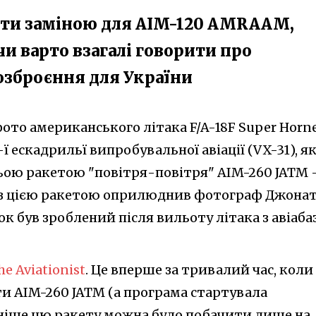
тати заміною для AIM-120 AMRAAM,
чи варто взагалі говорити про
озброєння для України
ото американського літака F/A-18F Super Horne
ї ескадрильї випробувальної авіації (VX-31), я
ою ракетою "повітря-повітря" AIM-260 JATM 
з цією ракетою оприлюднив фотограф Джона
мок був зроблений після вильоту літака з авіаба
he Aviationist
. Це вперше за тривалий час, коли
ти AIM-260 JATM (а програма стартувала
аніше цю ракету можна було побачити лише на