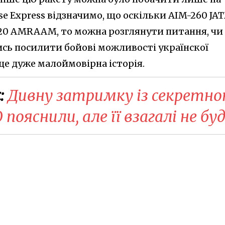
se Express відзначимо, що оскільки AIM-260 JA
120 AMRAAM, то можна розглянути питання, чи
ись посилити бойові можливості українскої
, це дуже малоймовірна історія.
:
Дивну затримку із секретн
ояснили, але її взагалі не бу