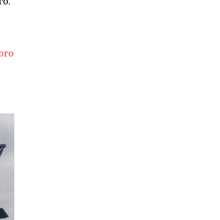
го.
ого