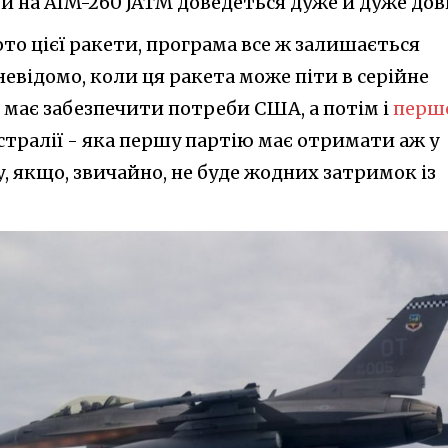
ти на AIM-260 JATM доведеться дуже й дуже дов
то цієї ракети, програма все ж залишається
невідомо, коли ця ракета може піти в серійне
 має забезпечити потреби США, а потім і
перш
стралії - яка першу партію має отримати аж у
, якщо, звичайно, не буде жодних затримок із