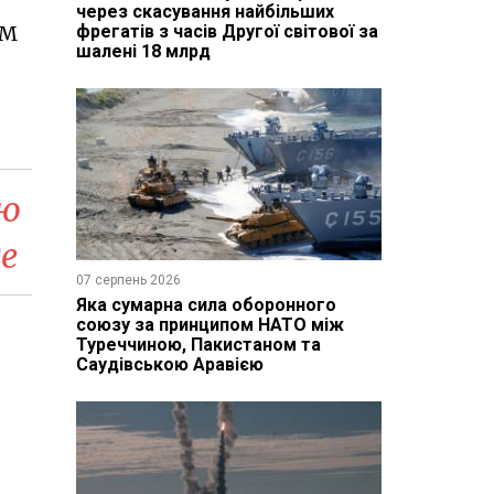
через скасування найбільших
TM
фрегатів з часів Другої світової за
шалені 18 млрд
ою
де
07 серпень 2026
Яка сумарна сила оборонного
союзу за принципом НАТО між
Туреччиною, Пакистаном та
Саудівською Аравією