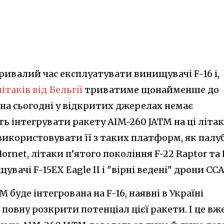
тривалий час експлуатувати винищувачі F-16 і,
ітаків від Бельгії
триватиме щонайменше до
м на сьогодні у відкритих джерелах немає
 інтегрувати ракету AIM-260 JATM на ці літак
 використовувати її з таких платформ, як палу
ornet, літаки п’ятого покоління F-22 Raptor та 
щувачі F-15EX Eagle II і "вірні ведені" дрони CCA
 буде інтегрована на F-16, наявні в Україні
 повну розкрити потенціал цієї ракети. І це вж