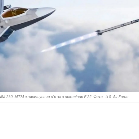
M-260 JATM з винищувача п’ятого покоління F-22. Фото - U.S. Air Force