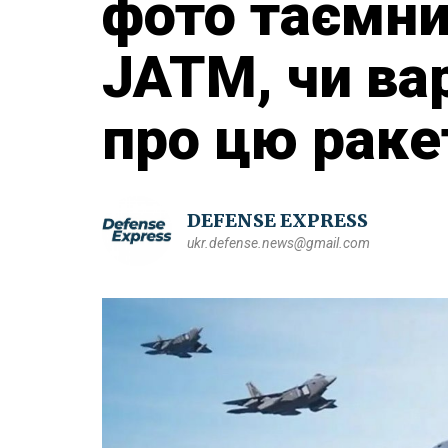
фото таємни
JATM, чи ва
про цю раке
DEFENSE EXPRESS
ukr.defense.news@gmail.com