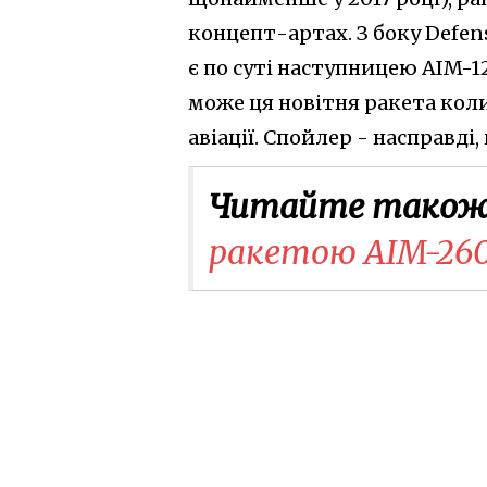
концепт-артах. З боку Defen
є по суті наступницею AIM-
може ця новітня ракета кол
авіації. Спойлер - насправді
Читайте також
ракетою AIM-260 п