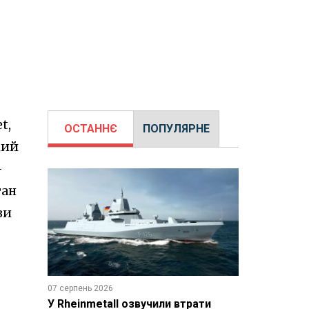
t,
ОСТАННЄ
ПОПУЛЯРНЕ
кий
-
тан
зи
07 серпень 2026
У Rheinmetall озвучили втрати