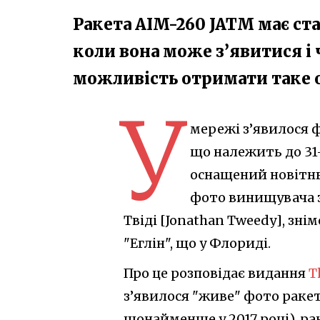
Ракета AIM-260 JATM має с
коли вона може з’явитися і 
можливість отримати таке 
У
мережі з’явилося ф
що належить до 31-
оснащений новітнь
фото винищувача 
Твіді [Jonathan Tweedy], зні
"Еглін", що у Флориді.
Про це розповідає видання
T
з’явилося "живе" фото раке
щонайменше у 2017 році), р