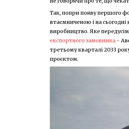
не говорячи про те, що чека
Так, попри появу першого фо
втаємниченою і на сьогодні 
виробництво. Яке передусім
експортного замовника
- Ав
третьому кварталі 2033 року
проєктом.