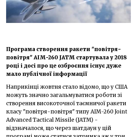
Програма створення ракети "повітря-
повітря" AIM-260 JATM стартувала у 2018
році і досі про це озброєння існує дуже
мало публічної інформації
Наприкінці жовтня стало відомо, що у США
можуть значно загальмуватися роботи зі
створення високоточної таємничої ракети
класу "повітря-повітря" типу AIM-260 Joint
Advanced Tactical Missile (JATM) -
відзначалося, що через шатдаун у цій
програмі може статися затримка аж у три