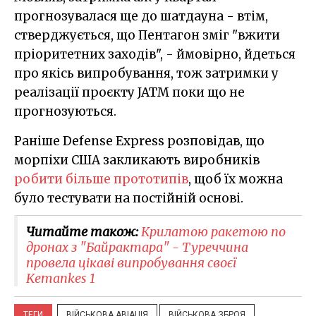
прогнозувалася ще до шатдауна - втім,
стверджується, що Пентагон зміг "вжити
пріоритетних заходів", - ймовірно, йдеться
про якісь випробування, тож затримки у
реалізації проєкту JATM поки що не
прогнозуються.
Раніше Defense Express розповідав, що
морпіхи США закликають виробників
робити більше прототипів
, щоб їх можна
було тестувати на постійній основі.
Читайте також:
Крилатою ракетою по
дронах з "Байрактара" - Туреччина
провела цікаві випробування своєї
Kemankes 1
ТЕГИ
ВІЙСЬКОВА АВІАЦІЯ
ВІЙСЬКОВА ЗБРОЯ