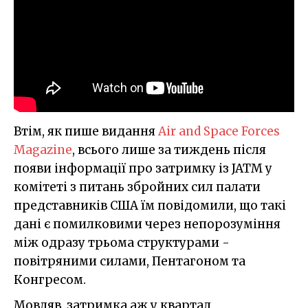
Втім, як пише видання
Air and Space Forces
Magazine
, всього лише за тиждень після
появи інформації про затримку із JATM у
комітеті з питань збройних сил палати
представників США їм повідомили, що такі
дані є помилковими через непорозуміння
між одразу трьома структурами -
повітряними силами, Пентагоном та
Конгресом.
Мовляв, затримка аж у квартал