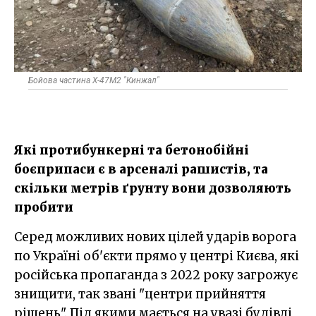
Бойова частина Х-47М2 "Кинжал"
Які протибункерні та бетонобійні
боєприпаси є в арсеналі рашистів, та
скільки метрів ґрунту вони дозволяють
пробити
Серед можливих нових цілей ударів ворога
по Україні об'єкти прямо у центрі Києва, які
російська пропаганда з 2022 року загрожує
знищити, так звані "центри прийняття
рішень". Під якими мається на увазі будівлі