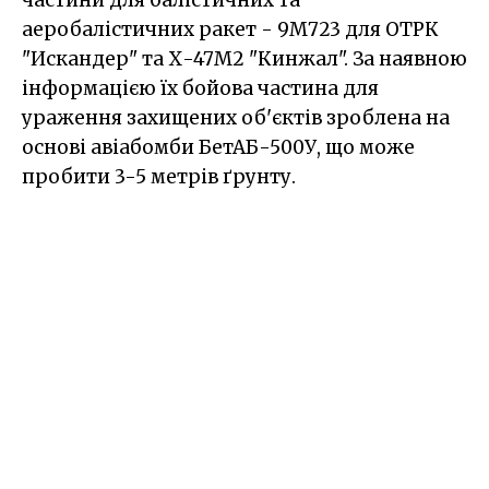
частини для балістичних та
аеробалістичних ракет - 9М723 для ОТРК
"Искандер" та Х-47М2 "Кинжал". За наявною
інформацією їх бойова частина для
ураження захищених об'єктів зроблена на
основі авіабомби БетАБ-500У, що може
пробити 3-5 метрів ґрунту.