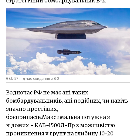
стратегічний бомбардувальник B-2.
GBU-57 під час скидання з B-2
Водночас РФ не має ані таких
бомбардувальників, ані подібних, чи навіть
значно простіших,
боєприпасів.Максимальна потужна з
відомих - КАБ-1500Л-Пр з можливістю
проникнення у ґрунт на глибину 10-20