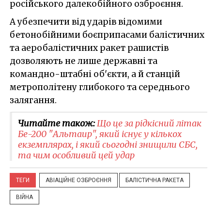
російського далекобійного озброєння.
А убезпечити від ударів відомими
бетонобійними боєприпасами балістичних
та аеробалістичних ракет рашистів
дозволяють не лише державні та
командно-штабні об'єкти, а й станцій
метрополітену глибокого та середнього
залягання.
Читайте також:
Що це за рідкісний літак
Бе-200 "Альтаир", який існує у кількох
екземплярах, і який сьогодні знищили СБС,
та чим особливий цей удар
ТЕГИ
АВІАЦІЙНЕ ОЗБРОЄННЯ
БАЛІСТИЧНА РАКЕТА
ВІЙНА