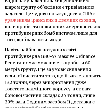
Водночас ураження захищених таким
шаром ґрунту об'єктів не є тривіальною
задачею. Це чудово показує досвід США з
ураженням іранських підземних сховищ
,
коли пробиття поширених американських
протибункерних бомб вистачає лише для
того, щоб завалити входи.
Навіть найбільш потужна у світі
протибункерна GBU-57 Massive Ordnance
Penetrator має можливість пробити 60
метрів ґрунту. І це за умови скидання з
великої висоти та того, що її вага становить
13,2 тонни, через використання дуже
товстого надміцного корпусу, а от вага
бойової частини складає 2,7 тонни, лише
20% ваги. І єдиним засобом її доставки є