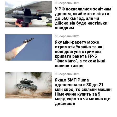
08 серпень 2026
У РФ похвалилися зенітним
дроном, який може літати
до 560 км/год, але чи
дійсно він буде настільки
швидким
08 серпень 2026
Яку міні-ракету може
отримати Україна та які
нові двигуни отримала
крилата ракета FP-5
"Фламінго", а також інші
новини тижня
08 серпень 2026
Якщо БМП Puma
здешевшала з 30 до 21
млн євро, то скільки машин
Німеччина купить за 5
млрд євро та чи можна ще
дешевше