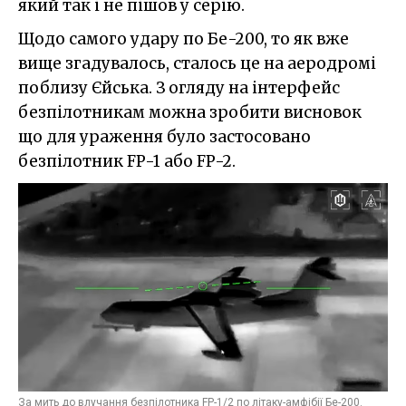
який так і не пішов у серію.
Щодо самого удару по Бе-200, то як вже
вище згадувалось, сталось це на аеродромі
поблизу Єйська. З огляду на інтерфейс
безпілотникам можна зробити висновок
що для ураження було застосовано
безпілотник FP-1 або FP-2.
За мить до влучання безпілотника FP-1/2 по літаку-амфібії Бе-200.