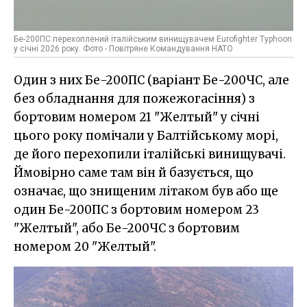
Бе-200ПС перехоплений італійським винищувачем Eurofighter Typhoon
у січні 2026 року. Фото - Повітряне Командування НАТО
Один з них Бе-200ПС (варіант Бе-200ЧС, але
без обладнання для пожежогасіння) з
бортовим номером 21 "Желтый" у січні
цього року помічали у Балтійському морі,
де його перехопили італійські винищувачі.
Ймовірно саме там він й базується, що
означає, що знищеним літаком був або ще
один Бе-200ПС з бортовим номером 23
"Желтый", або Бе-200ЧС з бортовим
номером 20 "Желтый".