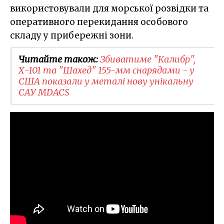
використовували для морської розвідки та
оперативного перекидання особового
складу у прибережні зони.
Читайте також:
Збиватиме "Калибр",
Х-101 та "Шахед" 155-мм снарядами - у
США показали у металі нову унікальну
САУ MDACS