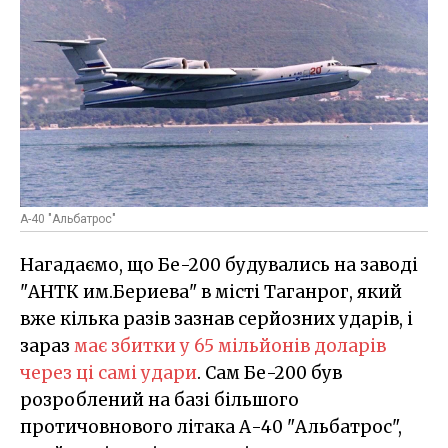
А-40 "Альбатрос"
Нагадаємо, що Бе-200 будувались на заводі
"АНТК им.Бериева" в місті Таганрог, який
вже кілька разів зазнав серйозних ударів, і
зараз
має збитки у 65 мільйонів доларів
через ці самі удари
. Сам Бе-200 був
розроблений на базі більшого
протичовнового літака А-40 "Альбатрос",