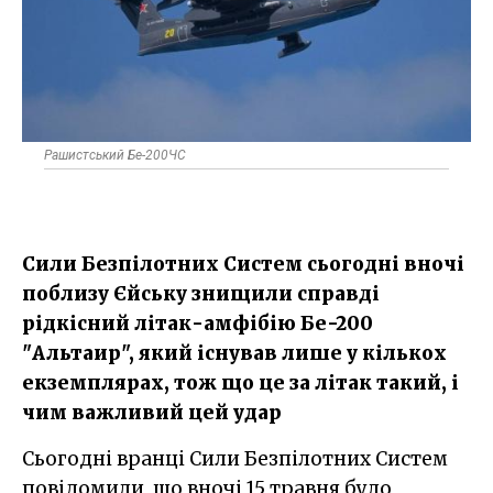
Рашистський Бе-200ЧС
Сили Безпілотних Систем сьогодні вночі
поблизу Єйську знищили справді
рідкісний літак-амфібію Бе-200
"Альтаир", який існував лише у кількох
екземплярах, тож що це за літак такий, і
чим важливий цей удар
Сьогодні вранці Сили Безпілотних Систем
повідомили, що вночі 15 травня було