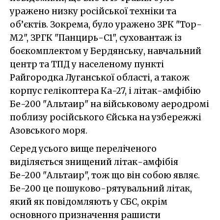
уражено низку російської техніки та
об’єктів. Зокрема, було уражено ЗРК "Тор-
М2", ЗРГК "Панцирь-С1", суховантаж із
боєкомплектом у Бердянську, навчальний
центр та ТПД у населеному пункті
Райгородка Луганської області, а також
корпус гелікоптера Ка-27, і літак-амфібію
Бе-200 "Альтаир" на військовому аеродромі
поблизу російського Єйська на узбережжі
Азовського моря.
Серед усього вище переліченого
виділяється знищений літак-амфібія
Бе-200 "Альтаир", тож що він собою являє.
Бе-200 це пошуково-рятувальний літак,
який як повідомляють у СБС, окрім
основного призначення рашисти