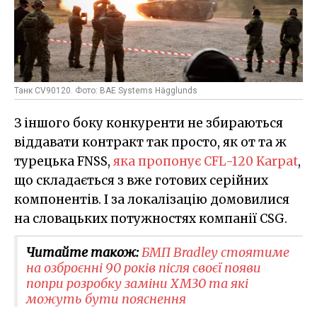
Танк CV90120. Фото: BAE Systems Hägglunds
З іншого боку конкуренти не збираються
віддавати контракт так просто, як от та ж
турецька FNSS,
яка пропонує CFL-120 Karpat
,
що складається з вже готових серійних
компонентів. І за локалізацію домовилися
на словацьких потужностях компанії CSG.
Читайте також:
БМП Bradley стоятиме
на озброєнні 90 років після своєї появи
попри розробку заміни XM30 та які
можуть бути пояснення