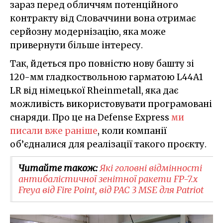
зараз перед обличчям потенційного
контракту від Словаччини вона отримає
серйозну модернізацію, яка може
привернути більше інтересу.
Так, йдеться про повністю нову башту зі
120-мм гладкоствольною гарматою L44A1
LR від німецької Rheinmetall, яка дає
можливість використовувати програмовані
снаряди. Про це на Defense Express
ми
писали вже раніше
, коли компанії
об’єдналися для реалізації такого проєкту.
Читайте також:
Які головні відмінності
антибалістичної зенітної ракети FP-7.x
Freya від Fire Point, від PAC 3 MSE для Patriot