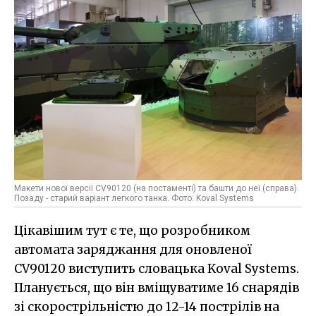
Макети нової версії CV90120 (на постаменті) та башти до неї (справа).
Позаду - старий варіант легкого танка. Фото: Koval Systems
Цікавішим тут є те, що розробником
автомата заряджання для оновленої
CV90120 виступить словацька Koval Systems.
Планується, що він вміщуватиме 16 снарядів
зі скорострільністю до 12-14 пострілів на