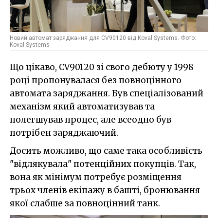
Новий автомат заряджання для CV90120 від Koval Systems. Фото:
Koval Systems
Що цікаво, CV90120 зі свого дебюту у 1998
році пропонувалася без повноцінного
автомата заряджання. Був спеціалізований
механізм який автоматизував та
полегшував процес, але всеодно був
потрібен заряджаючий.
Досить можливо, що саме така особливість
"відлякувала" потенційних покупців. Так,
вона як мінімум потребує розміщення
трьох членів екіпажу в башті, бронювання
якої слабше за повноцінний танк.