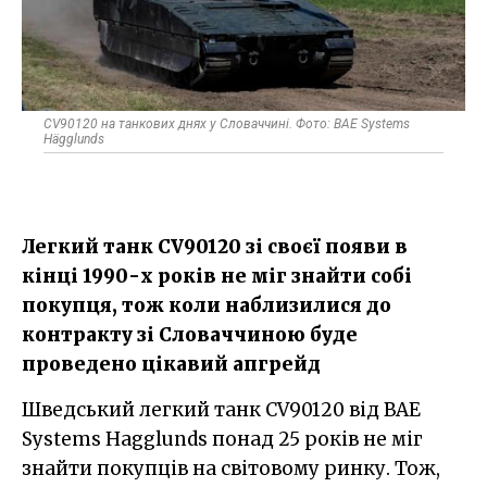
CV90120 на танкових днях у Словаччині. Фото: BAE Systems
Hägglunds
Легкий танк CV90120 зі своєї появи в
кінці 1990-х років не міг знайти собі
покупця, тож коли наблизилися до
контракту зі Словаччиною буде
проведено цікавий апгрейд
Шведський легкий танк CV90120 від BAE
Systems Hagglunds понад 25 років не міг
знайти покупців на світовому ринку. Тож,