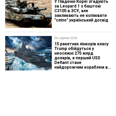
У Південні Кореї згадують
за Leopard 1 з баштою
C3105 в ЗСУ, але
закликають не копіювати
"сліпо" український досвід
06 серпня 2026
15 ракетних лінкорів класу
Trump обійдуться у
неосяжні 275 млрд
доларів, а перший USS
Defiant стане
найдорожчим кораблем в
історії