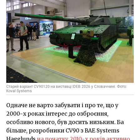
Старий варіант CV90120 на виставці IDEB 2026 у Словаччині. Фото:
Koval Systems
Одначе не варто забувати і про те, що у
2000-х роках інтерес до озброєння,
особливо нового, був досить низьким. Ба
більше, розробники CV90 з BAE Systems
Hagglunds
на початку 2010-х років активно