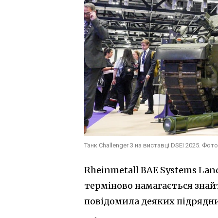
Танк Challenger 3 на виставці DSEI 2025. Фот
Rheinmetall BAE Systems Land
терміново намагається знай
повідомила деяких підрядни