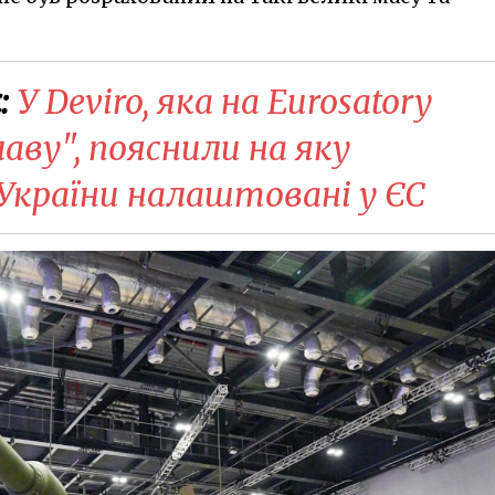
:
У Deviro, яка на Eurosatory
лаву", пояснили на яку
 України налаштовані у ЄС