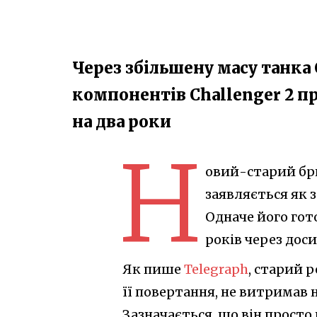
Через збільшену масу танка 
компонентів Challenger 2 п
на два роки
Н
овий-старий бр
заявляється як 
Одначе його гот
років через дос
Як пише
Telegraph
, старий 
її повертання, не витримав 
Зазначається, що він просто 