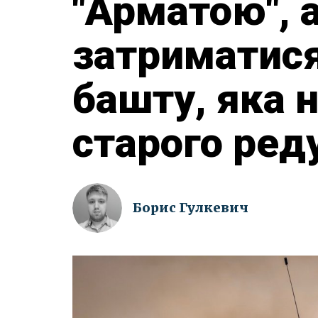
"Арматою", 
затриматися
башту, яка 
старого ред
Борис Гулкевич