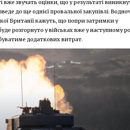
 вже звучать оцінки, що у результаті виникну
веде до ще однієї провальної закупівлі. Водно
кої Британії кажуть, що попри затримки у
де розгорнуто у військах вже у наступному ро
ебуватиме додаткових витрат.