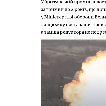
У британській промисловості
затримки до 2 років, що приз
у Міністерстві оборони Вели
ланцюжку постачання танк бу
а заміна редуктора не потр