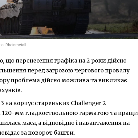
о: Rheinmetall
о, що перенесення графіка на 2 роки дійсно
ільшення перед загрозою чергового провалу.
зору проблема дійсно можлива та викликає
хунків.
3 на корпус стареньких Challenger 2
і 120-мм гладкоствольною гарматою та кращ
шилася маса, а відповідно і навантаження на
овідає за поворот башти.