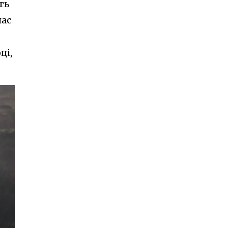
ть
час
ці,