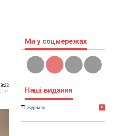
Ми у соцмережах
08:22
Наші видання
6114
Журнали
42