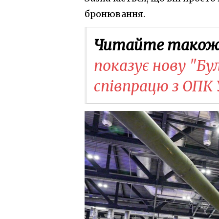
бронювання.
Читайте також
показує нову "Бу
співпрацю з ОПК