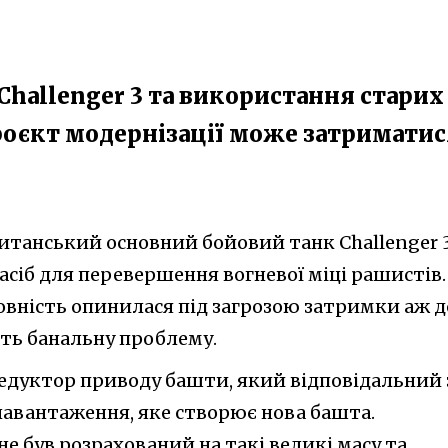
Challenger 3 та використання старих
роєкт модернізації може затриматис
итанський основний бойовий танк Challenger 
засіб для перевершення вогневої міці рашистів.
овність опинилася під загрозою затримки аж д
ить банальну проблему.
редуктор приводу башти, який відповідальний 
навантаження, яке створює нова башта.
не був розрахований на такі великі масу та