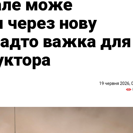
але може
 через нову
надто важка для
уктора
19 червня 2026, 