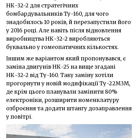
НК-32-2 для стратегічних
бомбардувальників Ту-160, для чого
знадобилось 10 років, й перезапустили його
у 2016 році. Але навіть після відновлення
виробництва НК-32-2 виробляються
буквально у гомеопатичних кількостях.
Іншим же варіантом який пропонувався, є
заміна двигунів НК-25 на вище згадані
НК-32-2 від Ту-160. Таку заміну хотіли
прогорнути у новій модифікації Ту-22М3М,
де крім цього планували замінити 80%
електроніки, розширити номенклатуру
озброєння та додати штангу дозаправлення
у повітрі.