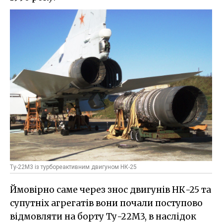
Ту-22М3 із турбореактивним двигуном НК-25
Ймовірно саме через знос двигунів НК-25 та
супутніх агрегатів вони почали поступово
відмовляти на борту Ту-22М3, в наслідок