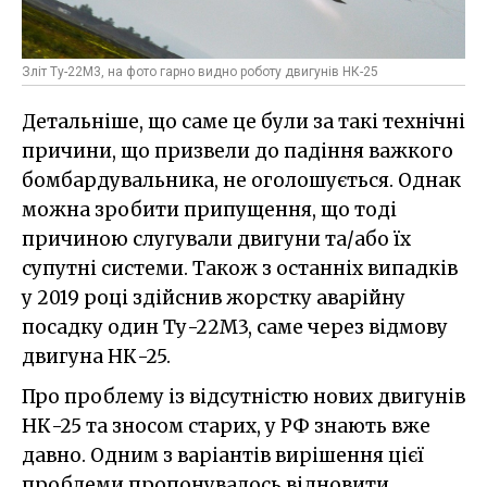
Зліт Ту-22М3, на фото гарно видно роботу двигунів НК-25
Детальніше, що саме це були за такі технічні
причини, що призвели до падіння важкого
бомбардувальника, не оголошується. Однак
можна зробити припущення, що тоді
причиною слугували двигуни та/або їх
супутні системи. Також з останніх випадків
у 2019 році здійснив жорстку аварійну
посадку один Ту-22М3, саме через відмову
двигуна НК-25.
Про проблему із відсутністю нових двигунів
НК-25 та зносом старих, у РФ знають вже
давно. Одним з варіантів вирішення цієї
проблеми пропонувалось відновити