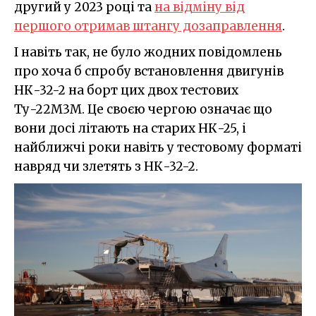
другий у 2023 році та
на відміну від
першого отримав штангу дозаправлення
.
І навіть так, не було жодних повідомлень
про хоча б спробу встановлення двигунів
НК-32-2 на борт цих двох тестових
Ту-22М3М. Це своєю чергою означає що
вони досі літають на старих НК-25, і
найближчі роки навіть у тестовому форматі
навряд чи злетять з НК-32-2.