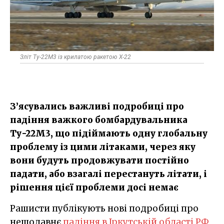
Зліт Ту-22М3 із крилатою ракетою Х-22
З’ясувались важливі подробиці про
падіння важкого бомбардувальника
Ту-22М3, що підіймають одну глобальну
проблему із цими літаками, через яку
вони будуть продовжувати постійно
падати, або взагалі перестануть літати, і
рішення цієї проблеми досі немає
Рашисти публікують нові подробиці про
нещодавнє
падіння в Іркутській області РФ