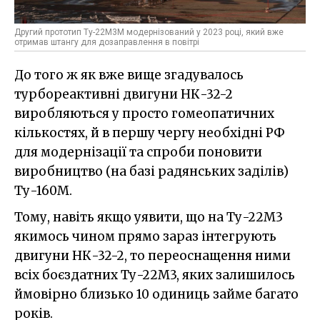
Другий прототип Ту-22М3М модернізований у 2023 році, який вже
отримав штангу для дозаправлення в повітрі
До того ж як вже вище згадувалось
турбореактивні двигуни НК-32-2
виробляються у просто гомеопатичних
кількостях, й в першу чергу необхідні РФ
для модернізації та спроби поновити
виробництво (на базі радянських заділів)
Ту-160М.
Тому, навіть якщо уявити, що на Ту-22М3
якимось чином прямо зараз інтегрують
двигуни НК-32-2, то переоснащення ними
всіх боєздатних Ту-22М3, яких залишилось
ймовірно близько 10 одиниць займе багато
років.