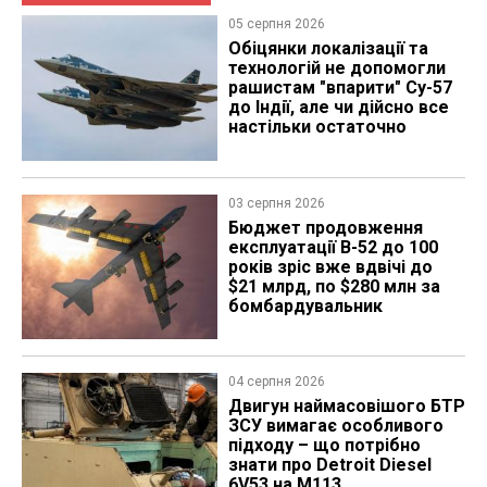
05 серпня 2026
Обіцянки локалізації та
технологій не допомогли
рашистам "впарити" Су-57
до Індії, але чи дійсно все
настільки остаточно
03 серпня 2026
Бюджет продовження
експлуатації B-52 до 100
років зріс вже вдвічі до
$21 млрд, по $280 млн за
бомбардувальник
04 серпня 2026
​Двигун наймасовішого БТР
ЗСУ вимагає особливого
підходу – що потрібно
знати про Detroit Diesel
6V53 на M113