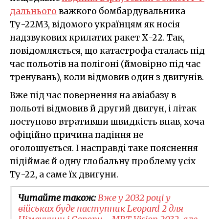
дальнього
важкого бомбардувальника
Ту-22М3, відомого українцям як носія
надзвукових крилатих ракет Х-22. Так,
повідомляється, що катастрофа сталась під
час польотів на полігоні (ймовірно під час
тренувань), коли відмовив один з двигунів.
Вже під час повернення на авіабазу в
польоті відмовив й другий двигун, і літак
поступово втративши швидкість впав, хоча
офіційно причина падіння не
оголошується. І насправді таке пояснення
підіймає й одну глобальну проблему усіх
Ту-22, а саме їх двигуни.
Читайте також:
Вже у 2032 році у
військах буде наступник Leopard 2 для