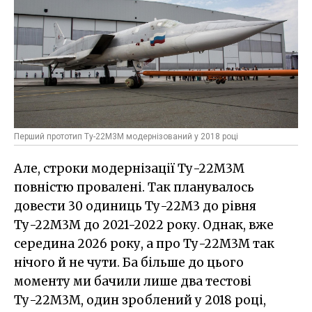
Перший прототип Ту-22М3М модернізований у 2018 році
Але, строки модернізації Ту-22М3М
повністю провалені. Так планувалось
довести 30 одиниць Ту-22М3 до рівня
Ту-22М3М до 2021-2022 року. Однак, вже
середина 2026 року, а про Ту-22М3М так
нічого й не чути. Ба більше до цього
моменту ми бачили лише два тестові
Ту-22М3М, один зроблений у 2018 році,