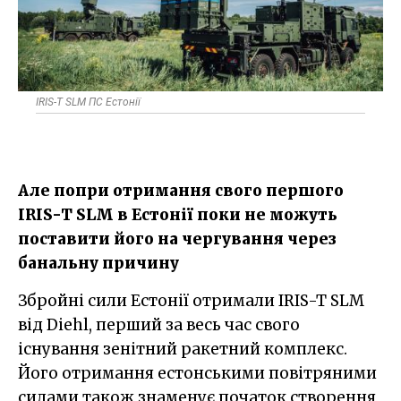
IRIS-T SLM ПС Естонії
Але попри отримання свого першого
IRIS-T SLM в Естонії поки не можуть
поставити його на чергування через
банальну причину
Збройні сили Естонії отримали IRIS-T SLM
від Diehl, перший за весь час свого
існування зенітний ракетний комплекс.
Його отримання естонськими повітряними
силами також знаменує початок створення