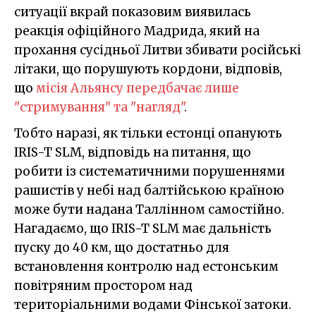
ситуації вкрай показовим виявилась
реакція офіційного Мадрида, який на
прохання сусідньої Литви збивати російські
літаки, що порушують кордони, відповів,
що
місія Альянсу передбачає лише
"стримування" та "нагляд"
.
Тобто наразі, як тільки естонці опанують
IRIS-T SLM, відповідь на питання, що
робити із систематичними порушеннями
рашистів у небі над балтійською країною
може бути надана Таллінном самостійно.
Нагадаємо, що IRIS-T SLM має дальність
пуску до 40 км, що достатньо для
встановлення контролю над естонським
повітряним простором над
територіальними водами Фінської затоки.