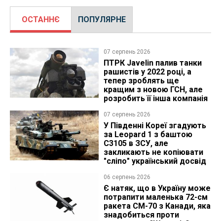
ОСТАННЄ
ПОПУЛЯРНЕ
07 серпень 2026
ПТРК Javelin палив танки
рашистів у 2022 році, а
тепер зроблять ще
кращим з новою ГСН, але
розробить її інша компанія
07 серпень 2026
У Південні Кореї згадують
за Leopard 1 з баштою
C3105 в ЗСУ, але
закликають не копіювати
"сліпо" український досвід
06 серпень 2026
Є натяк, що в Україну може
потрапити маленька 72-см
ракета CM-70 з Канади, яка
знадобиться проти