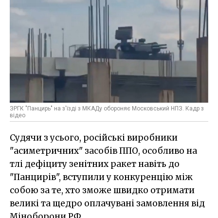
ЗРГК "Панцирь" на з'їзді з МКАДу обороняє Московський НПЗ. Кадр з
відео
Судячи з усього, російські виробники
"асиметричних" засобів ППО, особливо на
тлі дефіциту зенітних ракет навіть до
"Панцирів", вступили у конкуренцію між
собою за те, хто зможе швидко отримати
великі та щедро оплачувані замовлення від
Міноборони РФ.