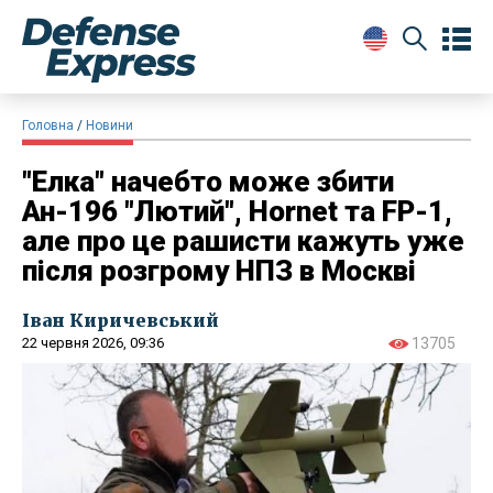
Головна
Новини
"Елка" начебто може збити
Ан-196 "Лютий", Hornet та FP-1,
але про це рашисти кажуть уже
після розгрому НПЗ в Москві
Іван Киричевський
22 червня 2026, 09:36
13705