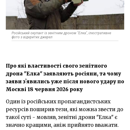
Російський окупант із зенітним дроном "Елка", ілюстративне
фото з відкритих джерел
Про які властивості свого зенітного
дрона "Елка" заявляють росіяни, та чому
заяви зʼявились уже після нового удару по
Москві 18 червня 2026 року
Один із російських пропагандистських
ресурсів поширив тези, які можна звести до
такої суті - мовляв, зенітні дрони "Елка" є
значно кращими, аніж прийнято вважати.