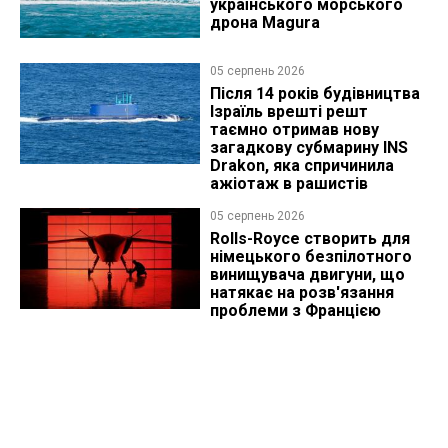
українського морського
дрона Magura
05 серпень 2026
Після 14 років будівництва
Ізраїль врешті решт
таємно отримав нову
загадкову субмарину INS
Drakon, яка спричинила
ажіотаж в рашистів
05 серпень 2026
Rolls-Royce створить для
німецького безпілотного
винищувача двигуни, що
натякає на розв'язання
проблеми з Францією