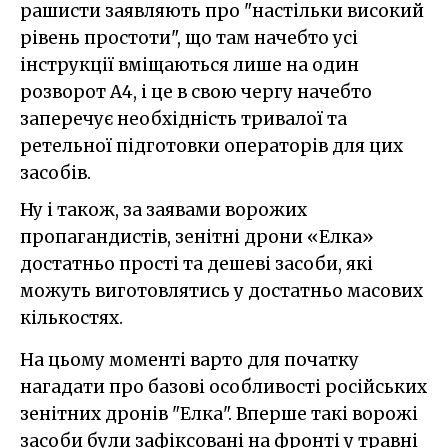
рашисти заявляють про "настільки високий
рівень простоти", що там начебто усі
інструкції вміщаються лише на один
розворот А4, і це в свою чергу начебто
заперечує необхідність тривалої та
ретельної підготовки операторів для цих
засобів.
Ну і також, за заявами ворожих
пропагандистів, зенітні дрони «Елка»
достатньо прості та дешеві засоби, які
можуть виготовлятись у достатньо масових
кількостях.
На цьому моменті варто для початку
нагадати про базові особливості російських
зенітних дронів "Елка". Вперше такі ворожі
засоби були зафіксовані на фронті у травні