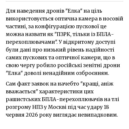
Для наведення дронів "Елка" на ціль
використовується оптична камера в носовій
частині, за конфігурацією пускової це
можна назвати як "ПЗРК, тільки із БПЛА-
перехоплювачами". У відкритому доступі
були дані про низький рівень надійності
самих пускових та оптичної камери, що в
свою чергу робило російські зенітні дрони
"Елка" доволі ненадійним озброєнням.
Сам факт заявок на начебто "кращі, аніж
вважається" характеристики цих
рашистських БПЛА-перехоплювачів на тлі
розгрому НПЗ у Москві під час удару 18
червня 2026 року виглядає невипадковим.