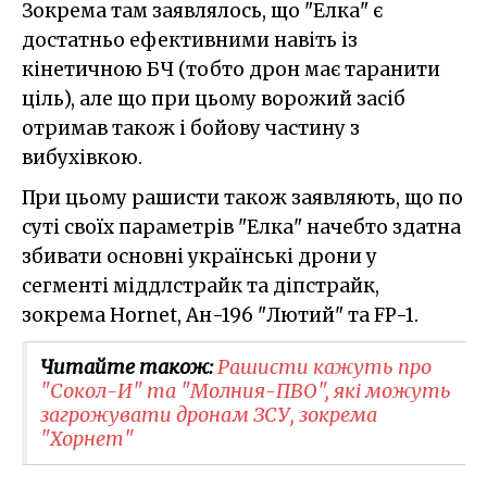
Зокрема там заявлялось, що "Елка" є
достатньо ефективними навіть із
кінетичною БЧ (тобто дрон має таранити
ціль), але що при цьому ворожий засіб
отримав також і бойову частину з
вибухівкою.
При цьому рашисти також заявляють, що по
суті своїх параметрів "Елка" начебто здатна
збивати основні українські дрони у
сегменті міддлстрайк та діпстрайк,
зокрема Hornet, Ан-196 "Лютий" та FP-1.
Читайте також:
Рашисти кажуть про
"Сокол-И" та "Молния-ПВО", які можуть
загрожувати дронам ЗСУ, зокрема
"Хорнет"