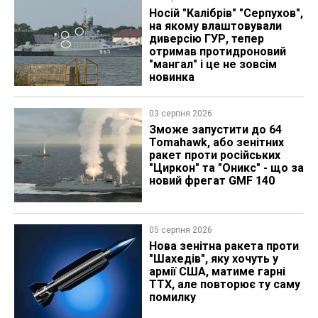
Носій "Калібрів" "Серпухов",
на якому влаштовували
диверсію ГУР, тепер
отримав протидроновий
"мангал" і це не зовсім
новинка
03 серпня 2026
Зможе запустити до 64
Tomahawk, або зенітних
ракет проти російських
"Циркон" та "Оникс" - що за
новий фрегат GMF 140
05 серпня 2026
Нова зенітна ракета проти
"Шахедів", яку хочуть у
армії США, матиме гарні
ТТХ, але повторює ту саму
помилку