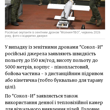
Російські окупанти із зенітним дроном "Молния-ПВО", червень 2026
року, фото з відкритих джерел
У випадку із зенітними дронами "Сокол-И"
російські джерела заявляють швидкість
польоту до 150 км/год, висоту польоту до
5000 метрів, корпус - пінопластовий,
бойова частина - з дистанційним підривом
або кінетична (тобто буквально для тарану
цілі).
По "Сокол-И" заявляється також
використання денної і тепловізійної камер
для візуального виявлення цілей. Головне