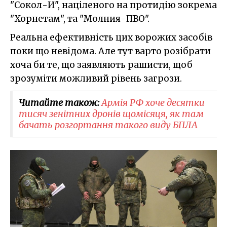
"Сокол-И", націленого на протидію зокрема
"Хорнетам", та "Молния-ПВО".
Реальна ефективність цих ворожих засобів
поки що невідома. Але тут варто розібрати
хоча би те, що заявляють рашисти, щоб
зрозуміти можливий рівень загрози.
Читайте також:
Армія РФ хоче десятки
тисяч зенітних дронів щомісяця, як там
бачать розгортання такого виду БПЛА