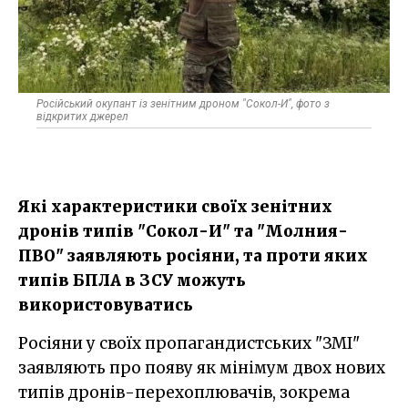
Російський окупант із зенітним дроном "Сокол-И", фото з
відкритих джерел
Які характеристики своїх зенітних
дронів типів "Сокол-И" та "Молния-
ПВО" заявляють росіяни, та проти яких
типів БПЛА в ЗСУ можуть
використовуватись
Росіяни у своїх пропагандистських "ЗМІ"
заявляють про появу як мінімум двох нових
типів дронів-перехоплювачів, зокрема