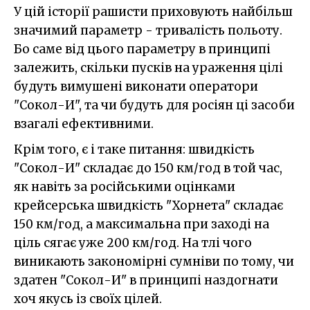
У цій історії рашисти приховують найбільш
значимий параметр - тривалість польоту.
Бо саме від цього параметру в принципі
залежить, скільки пусків на ураження цілі
будуть вимушені виконати оператори
"Сокол-И", та чи будуть для росіян ці засоби
взагалі ефективними.
Крім того, є і таке питання: швидкість
"Сокол-И" складає до 150 км/год в той час,
як навіть за російськими оцінками
крейсерська швидкість "Хорнета" складає
150 км/год, а максимальна при заході на
ціль сягає уже 200 км/год. На тлі чого
виникають закономірні сумніви по тому, чи
здатен "Сокол-И" в принципі наздогнати
хоч якусь із своїх цілей.