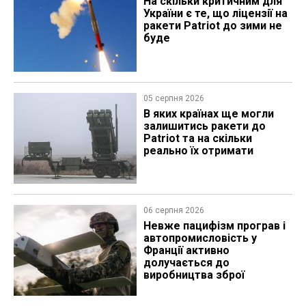
На скільки критичним для
України є те, що ліцензії на
ракети Patriot до зими не
буде
05 серпня 2026
В яких країнах ще могли
залишитись ракети до
Patriot та на скільки
реально їх отримати
06 серпня 2026
Невже пацифізм програв і
автопромисловість у
Франції активно
долучається до
виробництва зброї