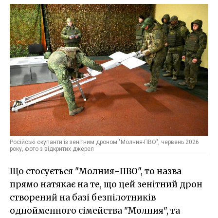
Російські окупанти із зенітним дроном "Молния-ПВО", червень 2026
року, фото з відкритих джерел
Що стосується "Молния-ПВО", то назва
прямо натякає на те, що цей зенітний дрон
створений на базі безпілотників
однойменного сімейства "Молния", та