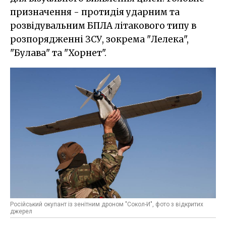
призначення - протидія ударним та
розвідувальним БПЛА літакового типу в
розпорядженні ЗСУ, зокрема "Лелека",
"Булава" та "Хорнет".
Російський окупант із зенітним дроном "Сокол-И", фото з відкритих
джерел