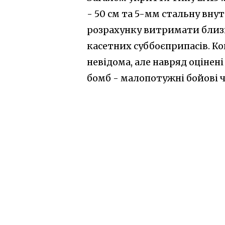
- 50 см та 5-мм стальну вну
розрахунку витримати близь
касетних суббоєприпасів. Ко
невідома, але навряд оцінені
бомб - малопотужні бойові ч