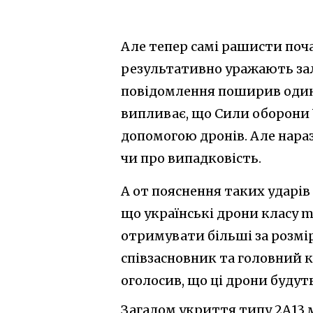
Але тепер самі рашисти поча
результативно уражають зал
повідомлення поширив один з
випливає, що Сили оборони 
допомогою дронів. Але нараз
чи про випадковість.
А от пояснення таких ударів
що українські дрони класу mi
отримувати більші за розмі
співзасновник та головний 
оголосив, що ці дрони будуть
Загалом укриття типу 2А13 