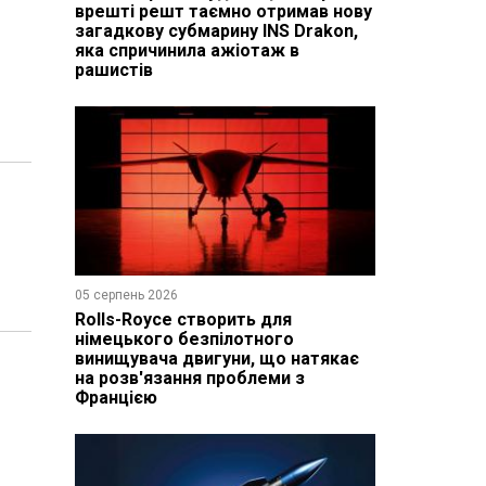
врешті решт таємно отримав нову
загадкову субмарину INS Drakon,
яка спричинила ажіотаж в
рашистів
05 серпень 2026
Rolls-Royce створить для
німецького безпілотного
винищувача двигуни, що натякає
на розв'язання проблеми з
Францією