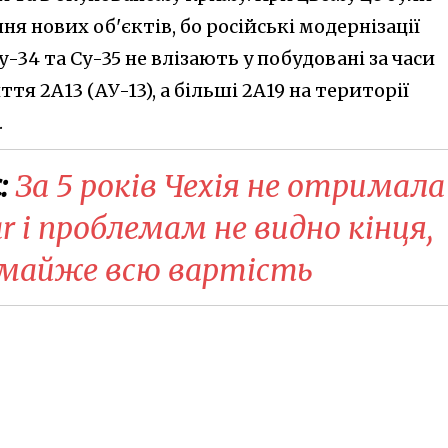
ня нових об'єктів, бо російські модернізації
у-34 та Су-35 не влізають у побудовані за часи
тя 2А13 (АУ-13), а більші 2А19 на території
.
:
За 5 років Чехія не отримала
r і проблемам не видно кінця,
 майже всю вартість