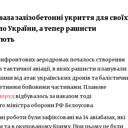
вала залізобетонні укриття для своїх
оло України, а тепер рашисти
ують
прифронтових аеродромах почалось створення
в тактичної авіації, в яких рашисти планували
ини від атак українських дронів та балістичн
сетними бойовими частинами. Планове
поруд
відбувалось за наказом тоді
го міністра оборони РФ Бєлоусова.
ні роботи були зафіксовані на 14 авіабазах, які
и та в окупованому Криму. При цьому це були