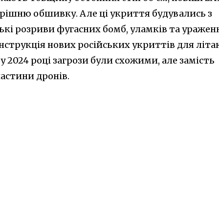
трішню обшивку. Але ці укриття будувались з
кі розриви фугасних бомб, уламків та уражен
нструкція нових російських укриттів для літа
 у 2024 році загрози були схожими, але замість
астини дронів.