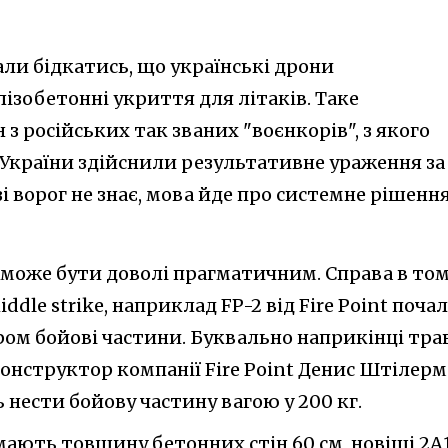
ли бідкатись, що українські дрони
ізобетонні укриття для літаків. Таке
 російських так званих "воєнкорів", з якого
України здійснили результативне ураження за
і ворог не знає, мова йде про системне рішення
 може бути доволі прагматичним. Справа в том
ddle strike, наприклад FP-2 від Fire Point поча
ром бойові частини. Буквально наприкінці тра
конструктор компанії Fire Point Денис Штілер
 нести бойову частину вагою у 200 кг.
мають товщину бетонних стін 60 см, новіші 2А