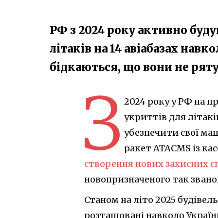
РФ з 2024 року активно буду
літаків на 14 авіабазах навк
бідкаються, що вони не рят
З
2024 року у РФ на 
укриттів для літакі
убезпечити свої маш
ракет ATACMS із ка
створення нових захисних с
новопризначеного так звано
Станом на літо 2025 будівель
розташовані навколо Україн