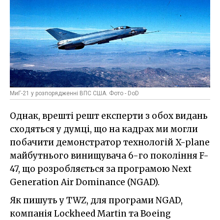
МиГ-21 у розпорядженні ВПС США. Фото - DoD
Однак, врешті решт експерти з обох видань
сходяться у думці, що на кадрах ми могли
побачити демонстратор технологій X-plane
майбутнього винищувача 6-го покоління F-
47, що розробляється за програмою Next
Generation Air Dominance (NGAD).
Як пишуть у TWZ, для програми NGAD,
компанія Lockheed Martin та Boeing