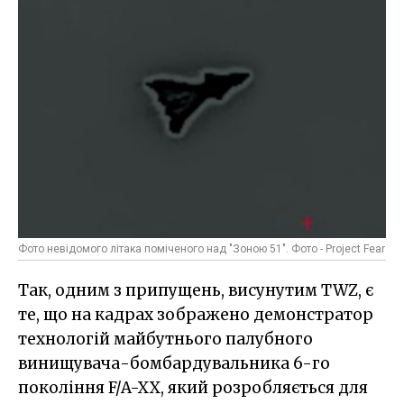
Фото невідомого літака поміченого над "Зоною 51". Фото - Project Fear
Так, одним з припущень, висунутим TWZ, є
те, що на кадрах зображено демонстратор
технологій майбутнього палубного
винищувача-бомбардувальника 6-го
покоління F/A-XX, який розробляється для