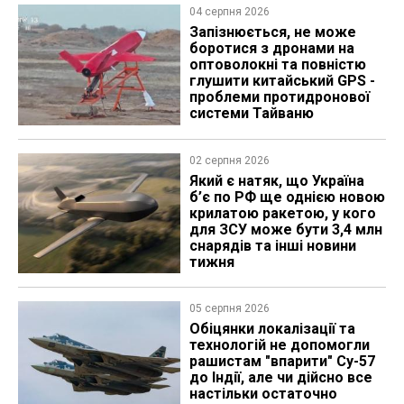
04 серпня 2026
Запізнюється, не може
боротися з дронами на
оптоволокні та повністю
глушити китайський GPS -
проблеми протидронової
системи Тайваню
02 серпня 2026
Який є натяк, що Україна
б’є по РФ ще однією новою
крилатою ракетою, у кого
для ЗСУ може бути 3,4 млн
снарядів та інші новини
тижня
05 серпня 2026
Обіцянки локалізації та
технологій не допомогли
рашистам "впарити" Су-57
до Індії, але чи дійсно все
настільки остаточно