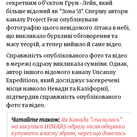
секретним об’єктом Грум-Лейк, який
більше відомий як "Зона 51". Спершу автори
каналу Project Fear опублікували
фотографію цього невідомого літака в небі,
що викликало бурхливі обговорення та
масу теорій, а тепер вийшло й саме відео.
Справжність опублікованого фото та відео
в мережі одразу викликала сумніви. Однак,
автор іншого відомого каналу Uncanny
Expeditions, який досліджує засекречені
місця навколо Невади та Каліфорнії,
підтвердив справжність опублікованого
фото та відео.
Читайте також:
Як Канада "спалилась"
на закупівлі HIMARS одразу після обіцянки
купувати власну зброю, через що довелось