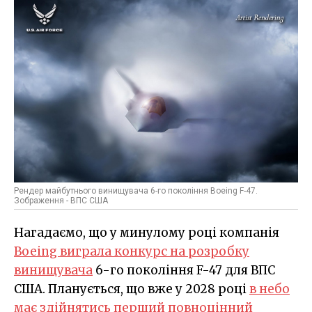
Рендер майбутнього винищувача 6-го покоління Boeing F-47.
Зображення - ВПС США
Нагадаємо, що у минулому році компанія
Boeing виграла конкурс на розробку
винищувача
6-го покоління F-47 для ВПС
США. Планується, що вже у 2028 році
в небо
має здійнятись перший повноцінний