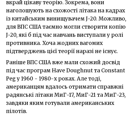
вкрай цікаву теорію. Зокрема, вони
наголошують на схожості літака на кадрах
із китайським винищувачем J-20. Можливо,
для ВПС США таємно могли створити копію
J-20, які б під час навчань виступали у ролі
противника. Хоча жодних вагомих
підтверджень цієї теорії наразі не існує.
Раніше ВПС США вже мали схожий досвід
під час програм Have Doughnut та Constant
Peg у 1960 - 1980-х роках. Але тоді,
американцям вдалось отримати справжні
радянські літаки МиГ-17, МиГ-21 та МиГ-23,
завдяки яким готували американських
пілотів.