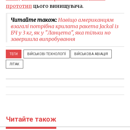
прототип
цього винищувача.
Читайте також:
Навіщо американцям
взагалі потрібна крилата ракета Jackal із
БЧ у 3 кг, як у "Ланцета", яка тільки но
завершила випробування
ТЕГИ
ВІЙСЬКОВІ ТЕХНОЛОГІЇ
ВІЙСЬКОВА АВІАЦІЯ
ЛІТАК
Читайте також