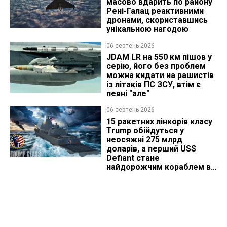
масово вдарить по району
Рені-Галац реактивними
дронами, скориставшись
унікальною нагодою
06 серпень 2026
JDAM LR на 550 км пішов у
серію, його без проблем
можна кидати на рашистів
із літаків ПС ЗСУ, втім є
певні "але"
06 серпень 2026
15 ракетних лінкорів класу
Trump обійдуться у
неосяжні 275 млрд
доларів, а перший USS
Defiant стане
найдорожчим кораблем в
історії