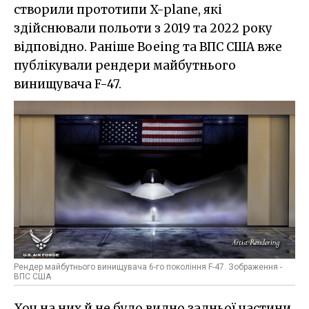
створили прототипи X-plane, які
здійснювали польоти з 2019 та 2022 року
відповідно. Раніше Boeing та ВПС США вже
публікували рендери майбутнього
винищувача F-47.
Рендер майбутнього винищувача 6-го покоління F-47. Зображення -
ВПС США
Хоч на них й не було видно задньої частини