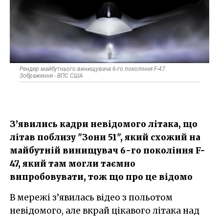
Рендер майбутнього винищувача 6-го покоління F-47.
Зображення - ВПС США
З’явились кадри невідомого літака, що
літав поблизу "Зони 51", який схожий на
майбутній винищувач 6-го покоління F-
47, який там могли таємно
випробовувати, тож що про це відомо
В мережі з’явилась відео з польотом
невідомого, але вкрай цікавого літака над