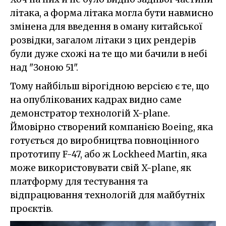
літака, а форма літака могла бути навмисно
змінена для введення в оману китайської
розвідки, загалом літаки з цих рендерів
були дуже схожі на те що ми бачили в небі
над "Зоною 51".
Тому найбільш вірогідною версією є те, що
на опублікованих кадрах видно саме
демонстратор технологій X-plane.
Ймовірно створений компанією Boeing, яка
готується до виробництва повноцінного
прототипу F-47, або ж Lockheed Martin, яка
може використовувати свій X-plane, як
платформу для тестування та
відпрацювання технологій для майбутніх
проєктів.