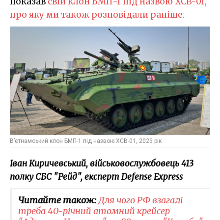
показав
свій клон БМП-1 під назвою XCB-01,
про яку ми також розповідали раніше.
Вʼєтнамський клон БМП-1 під назвою XCB-01, 2025 рік
Іван Киричевський, військовослужбовець 413
полку СБС "Рейд", експерт Defense Express
Читайте також:
Для чого РФ взагалі
треба 40-річний атомний крейсер