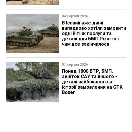
04 серпня 2026
В Іспанії вже двічі
випадково хотіли замовити
одні й ті ж послуги та
деталі для БМП Pizarro і
чим все закінчилося
07 серпня 2026
Понад 1800 БТР, БМП,
зеніток САУ та іншого -
деталі найбільшого в
історії замовлення на GTK
Boxer