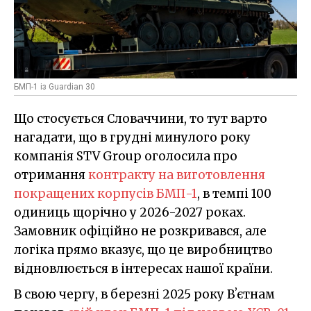
БМП-1 із Guardian 30
Що стосується Словаччини, то тут варто
нагадати, що в грудні минулого року
компанія STV Group оголосила про
отримання
контракту на виготовлення
покращених корпусів БМП-1
, в темпі 100
одиниць щорічно у 2026-2027 роках.
Замовник офіційно не розкривався, але
логіка прямо вказує, що це виробництво
відновлюється в інтересах нашої країни.
В свою чергу, в березні 2025 року Вʼєтнам