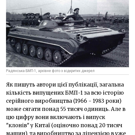
Радянська БМП-1, архівне фото з відкритих джерел
Як пишуть автори цієї публікації, загальна
кількість випущених БМП-1 за всю історію
серійного виробництва (1966 - 1983 роки)
може сягати понад 55 тисяч одиниць. Але в
цю цифру вони включають і випуск
"клонів" у Китаї (оціночно понад 20 тисяч
машин), та виробництво за ліцензією в уже