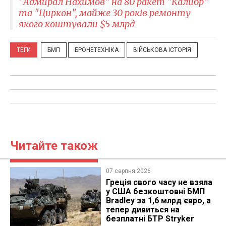
"Адмирал Нахимов" на 80 ракет "Калибр"
та "Циркон", майже 30 років ремонту
якого коштували $5 млрд
ТЕГИ
БМП
БРОНЕТЕХНІКА
ВІЙСЬКОВА ІСТОРІЯ
Читайте також
07 серпня 2026
Греція свого часу не взяла
у США безкоштовні БМП
Bradley за 1,6 млрд євро, а
тепер дивиться на
безплатні БТР Stryker