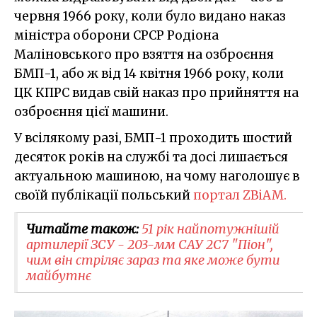
червня 1966 року, коли було видано наказ
міністра оборони СРСР Родіона
Маліновського про взяття на озброєння
БМП-1, або ж від 14 квітня 1966 року, коли
ЦК КПРС видав свій наказ про прийняття на
озброєння цієї машини.
У всілякому разі, БМП-1 проходить шостий
десяток років на службі та досі лишається
актуальною машиною, на чому наголошує в
своїй публікації польський
портал ZBiAM.
Читайте також:
51 рік найпотужнішій
артилерії ЗСУ - 203-мм САУ 2С7 "Піон",
чим він стріляє зараз та яке може бути
майбутнє