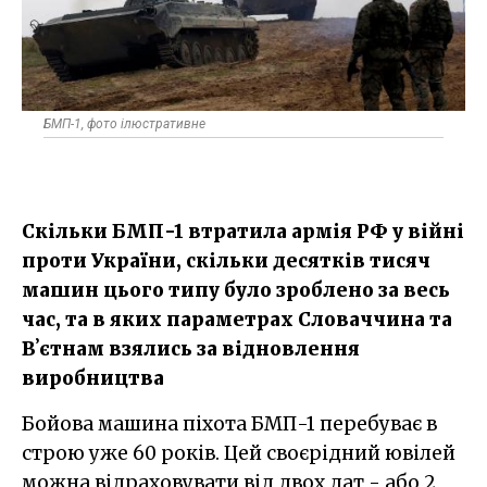
БМП-1, фото ілюстративне
Скільки БМП-1 втратила армія РФ у війні
проти України, скільки десятків тисяч
машин цього типу було зроблено за весь
час, та в яких параметрах Словаччина та
Вʼєтнам взялись за відновлення
виробництва
Бойова машина піхота БМП-1 перебуває в
строю уже 60 років. Цей своєрідний ювілей
можна відраховувати від двох дат - або 2