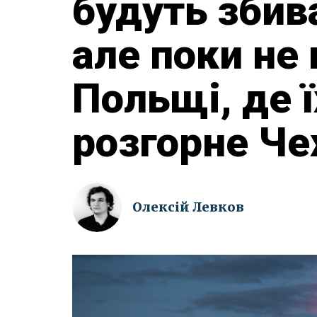
будуть збив
але поки не в
Польщі, де 
розгорне Че
Олексій Левков