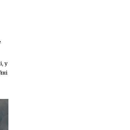
е
, у
йні