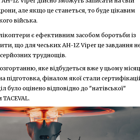
 AH-1Z Viper дійсно зможуть записати на свій
дрони, але якщо це станеться, то буде цікавим
кого війська.
гелікоптери є ефективним засобом боротьби із
ти, що для чеських AH-1Z Viper це завдання н
 серйозних труднощів.
згортанню, яке відбудеться вже у цьому місяці
на підготовка, фіналом якої стали сертифікаці
іл було оцінено відповідно до "натівської"
 TACEVAL.