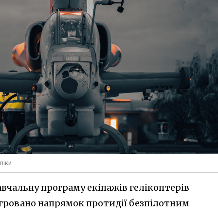
ліки
навчальну програму екіпажів гелікоптерів
тегровано напрямок протидії безпілотним