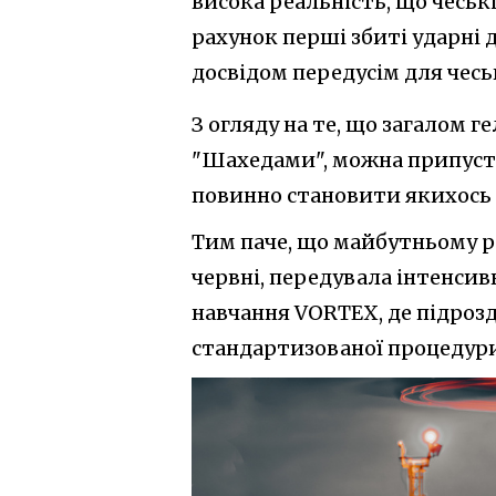
висока реальність, що чеські
рахунок перші збиті ударні 
досвідом передусім для чесь
З огляду на те, що загалом 
"Шахедами", можна припусти
повинно становити якихось
Тим паче, що майбутньому ро
червні, передувала інтенсив
навчання VORTEX, де підрозд
стандартизованої процедури