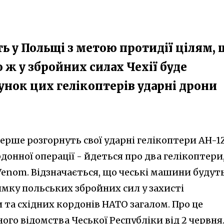
ть у Польщі з метою протидії цілям, 
о ж у збройних силах Чехії буде
унок цих гелікоптерів ударні дрони
перше розгорнуть свої ударні гелікоптери AH-1
рдонної операції - йдеться про два гелікоптери
Venom. Відзначається, що чеські машини будут
мку польських збройних сил у захисті
 та східних кордонів НАТО загалом. Про це
ого відомства Чеської Республіки від 2 червня