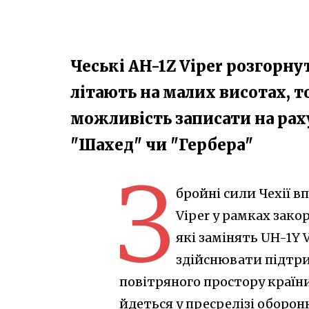
Чеські AH-1Z Viper розгорну
літають на малих висотах, т
можливість записати на рах
"Шахед" чи "Гербера"
З
бройні сили Чехії в
Viper у рамках зако
які замінять UH-1Y 
здійснювати підтри
повітряного простору країни
йдеться у пресрелізі оборонн