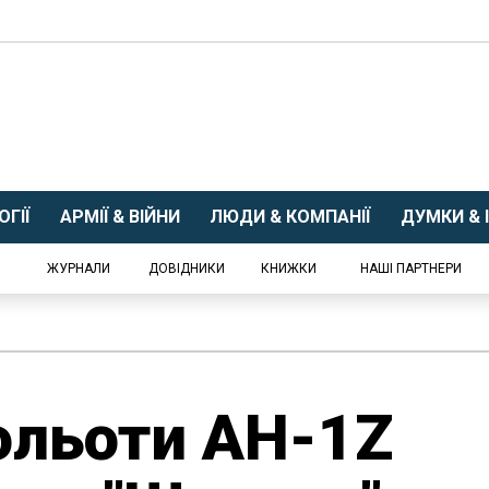
ГІЇ
АРМІЇ & ВІЙНИ
ЛЮДИ & КОМПАНІЇ
ДУМКИ & І
ЖУРНАЛИ
ДОВІДНИКИ
КНИЖКИ
НАШІ ПАРТНЕРИ
ольоти AH-1Z