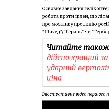
Основне завдання гелікоптер
робота проти цілей, що літа
про можливу протидію росі
"Шахед"/"Герань" чи "Гербе
Читайте також
дійсно кращий за
ударний вертоліт
ціна
Ілюстративне відео першого п