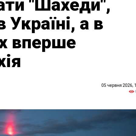
ати "Шахеди",
 Україні, а в
їх вперше
хія
05 червня 2026, 