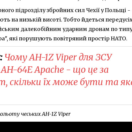
ного підрозділу збройних сил Чехії у Польщі -
ють на низькій висоті. Тобто йдеться передусі
йським далекобійним ударним дронам по тип
ра", які порушують повітряний простір НАТО.
:
​Чому AH-1Z Viper для ЗСУ
 AH-64E Apache - що це за
, скільки їх може бути та як
ольоту чеських AH-1Z Viper