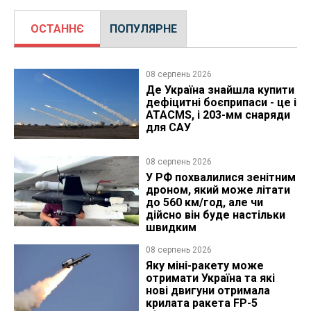
ОСТАННЄ
ПОПУЛЯРНЕ
08 серпень 2026
Де Україна знайшла купити
дефіцитні боєприпаси - це і
ATACMS, і 203-мм снаряди
для САУ
08 серпень 2026
У РФ похвалилися зенітним
дроном, який може літати
до 560 км/год, але чи
дійсно він буде настільки
швидким
08 серпень 2026
Яку міні-ракету може
отримати Україна та які
нові двигуни отримала
крилата ракета FP-5