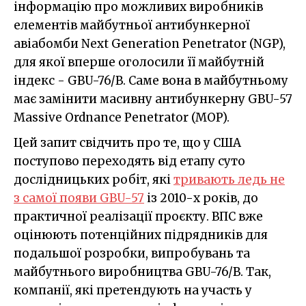
інформацію про можливих виробників
елементів майбутньої антибункерної
авіабомби Next Generation Penetrator (NGP),
для якої вперше оголосили її майбутній
індекс - GBU-76/B. Саме вона в майбутньому
має замінити масивну антибункерну GBU-57
Massive Ordnance Penetrator (MOP).
Цей запит свідчить про те, що у США
поступово переходять від етапу суто
дослідницьких робіт, які
тривають ледь не
з самої появи GBU-57
із 2010-х років, до
практичної реалізації проєкту. ВПС вже
оцінюють потенційних підрядників для
подальшої розробки, випробувань та
майбутнього виробництва GBU-76/B. Так,
компанії, які претендують на участь у