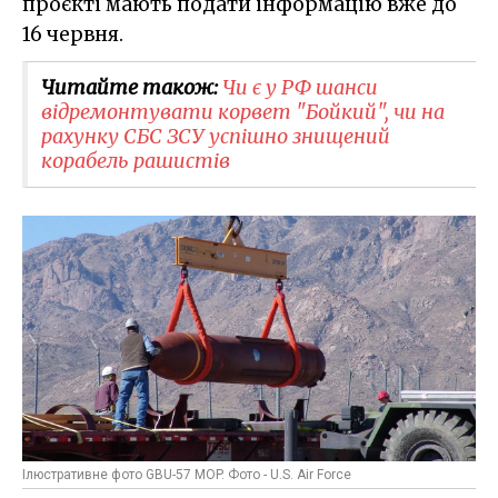
проєкті мають подати інформацію вже до
16 червня.
Читайте також:
Чи є у РФ шанси
відремонтувати корвет "Бойкий", чи на
рахунку СБС ЗСУ успішно знищений
корабель рашистів
Ілюстративне фото GBU-57 MOP. Фото - U.S. Air Force