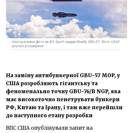
Ілюстративне фото як B-2 Spirit скидає бомбу GBU-57. Фото USAF
штучно розширене
На заміну антибункерної GBU-57 MOP, у
США розробляють гігантську та
феноменально точну GBU-76/B NGP, яка
має високоточно пенетрувати бункери
РФ, Китаю та Ірану, і там вже перейшли
до наступного етапу розробки
ВПС США опублікували запит на