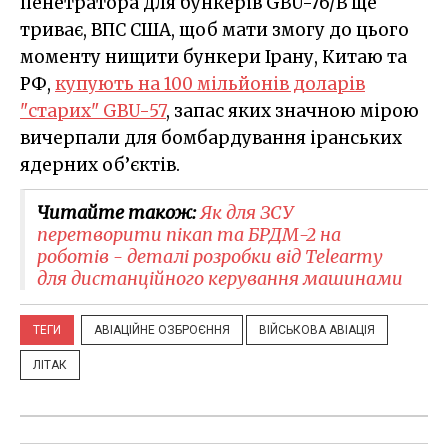
пенетратора для бункерів GBU-76/B ще
триває, ВПС США, щоб мати змогу до цього
моменту нищити бункери Ірану, Китаю та
РФ,
купують на 100 мільйонів доларів
"старих" GBU-57
, запас яких значною мірою
вичерпали для бомбардування іранських
ядерних об’єктів.
Читайте також:
Як для ЗСУ
перетворити пікап та БРДМ-2 на
роботів - деталі розробки від Telearmy
для дистанційного керування машинами
ТЕГИ
АВІАЦІЙНЕ ОЗБРОЄННЯ
ВІЙСЬКОВА АВІАЦІЯ
ЛІТАК