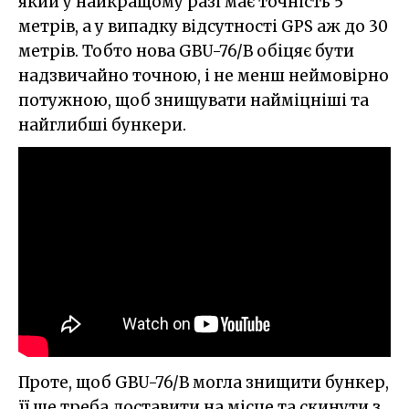
який у найкращому разі має точність 5
метрів, а у випадку відсутності GPS аж до 30
метрів. Тобто нова GBU-76/B обіцяє бути
надзвичайно точною, і не менш неймовірно
потужною, щоб знищувати найміцніші та
найглибші бункери.
Проте, щоб GBU-76/B могла знищити бункер,
її ще треба доставити на місце та скинути з