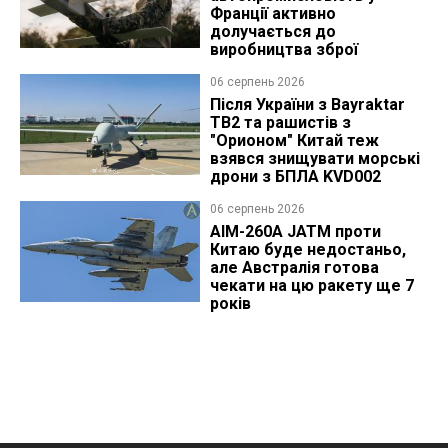
Франції активно
долучається до
виробництва зброї
06 серпень 2026
Після України з Bayraktar
TB2 та рашистів з
"Орионом" Китай теж
взявся знищувати морські
дрони з БПЛА KVD002
06 серпень 2026
AIM-260A JATM проти
Китаю буде недостаньо,
але Австралія готова
чекати на цю ракету ще 7
років