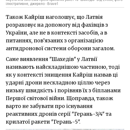
ілюстративне, джерело - Brave1
Також Кайріш наголошує, що Латвія
розраховує на допомогу від фахівців з
України, але не в контексті засобів, а в
питаннях, пов’язаних з організацією
антидронової системи оборони загалом.
Саме виявлення "Шахедів" у Латвії
називають найскладнішою частиною, тоді
як у контексті знищення Кайріш назвав ці
ударні дрони нескладною ціллю через
низьку швидкість і порівняв їх з біпланами
Першої світової війни. Щоправда, також
варто не забувати про існування
реактивних дронів серії "Герань-3/4" та
крилатої ракети "Герань-5".