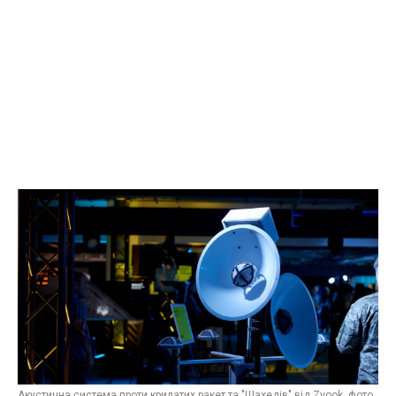
Акустична система проти крилатих ракет та "Шахедів" від Zvook, фото