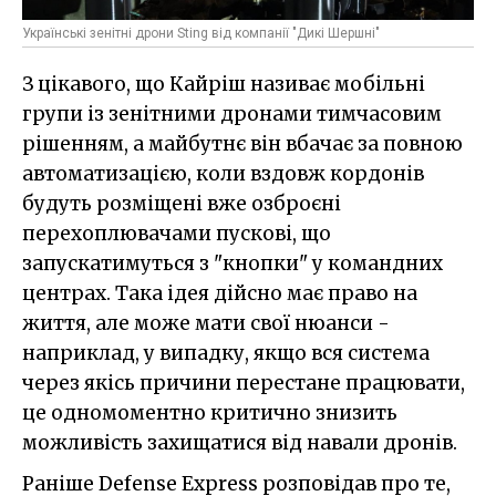
Українські зенітні дрони Sting від компанії "Дикі Шершні"
З цікавого, що Кайріш називає мобільні
групи із зенітними дронами тимчасовим
рішенням, а майбутнє він вбачає за повною
автоматизацією, коли вздовж кордонів
будуть розміщені вже озброєні
перехоплювачами пускові, що
запускатимуться з "кнопки" у командних
центрах. Така ідея дійсно має право на
життя, але може мати свої нюанси -
наприклад, у випадку, якщо вся система
через якісь причини перестане працювати,
це одномоментно критично знизить
можливість захищатися від навали дронів.
Раніше Defense Express розповідав про те,