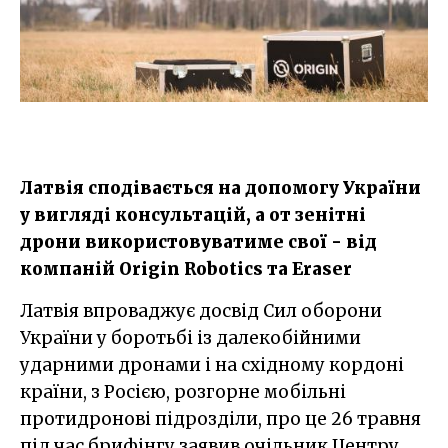
Латвія сподівається на допомогу України
у вигляді консультацій, а от зенітні
дрони використовуватиме свої - від
компаній Origin Robotics та Eraser
Латвія впроваджує досвід Сил оборони
України у боротьбі із далекобійними
ударними дронами і на східному кордоні
країни, з Росією, розгорне мобільні
протидронові підрозділи, про це 26 травня
під час брифінгу заявив очільник Центру