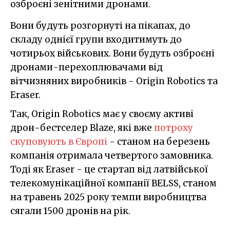
озброєні зенітними дронами.
Вони будуть розгорнуті на пікапах, до
складу однієї групи входитимуть до
чотирьох військових. Вони будуть озброєні
дронами-перехоплювачами від
вітчизняних виробників - Origin Robotics та
Eraser.
Так, Origin Robotics має у своєму активі
дрон-бестселер Blaze, які вже
потроху
скуповують в Європі
- станом на березень
компанія отримала четвертого замовника.
Тоді як Eraser - це стартап від латвійської
телекомунікаційної компанії BELSS, станом
на травень 2025 року темпи виробництва
сягали 1500 дронів на рік.