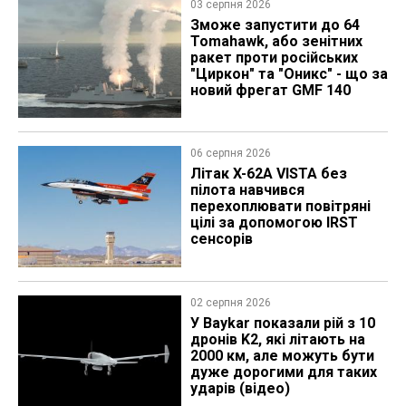
03 серпня 2026
Зможе запустити до 64
Tomahawk, або зенітних
ракет проти російських
"Циркон" та "Оникс" - що за
новий фрегат GMF 140
06 серпня 2026
Літак X-62A VISTA без
пілота навчився
перехоплювати повітряні
цілі за допомогою IRST
сенсорів
02 серпня 2026
У Baykar показали рій з 10
дронів K2, які літають на
2000 км, але можуть бути
дуже дорогими для таких
ударів (відео)