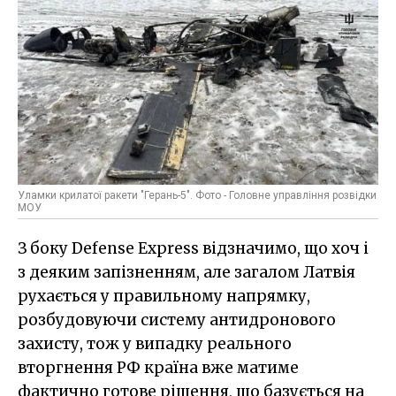
Уламки крилатої ракети "Герань-5". Фото - Головне управління розвідки
МОУ
З боку Defense Express відзначимо, що хоч і
з деяким запізненням, але загалом Латвія
рухається у правильному напрямку,
розбудовуючи систему антидронового
захисту, тож у випадку реального
вторгнення РФ країна вже матиме
фактично готове рішення, що базується на