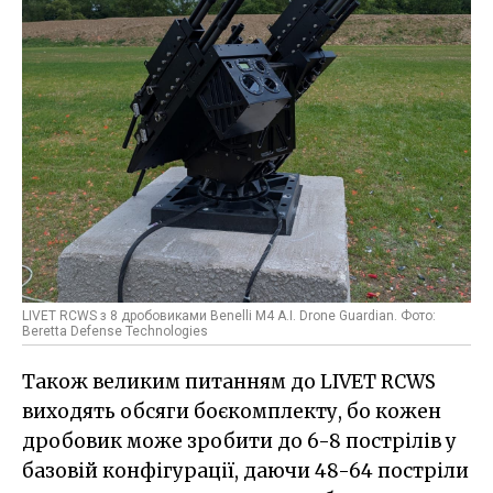
LIVET RCWS з 8 дробовиками Benelli M4 A.I. Drone Guardian. Фото:
Beretta Defense Technologies
Також великим питанням до LIVET RCWS
виходять обсяги боєкомплекту, бо кожен
дробовик може зробити до 6-8 пострілів у
базовій конфігурації, даючи 48-64 постріли