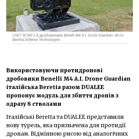
LIVET RCWS з 8 дробовиками Benelli M4 A.I. Drone Guardian. Фото:
Beretta Defense Technologies
Використовуючи протидронові
дробовики Benelli M4 A.I. Drone Guardian
італійська Beretta разом DUALEE
пропонує модуль для збиття дронів з
одразу 8 стволами
Італійські Beretta та DUALEE представили
нову турель, яка призначена для протидії
дронам. Відмінною рисою від аналогічних