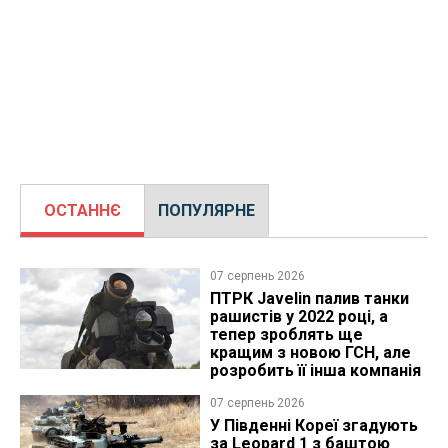
ОСТАННЄ
ПОПУЛЯРНЕ
07 серпень 2026
ПТРК Javelin палив танки
рашистів у 2022 році, а
тепер зроблять ще
кращим з новою ГСН, але
розробить її інша компанія
07 серпень 2026
У Південні Кореї згадують
за Leopard 1 з баштою