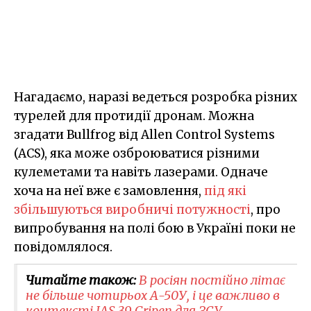
Нагадаємо, наразі ведеться розробка різних
турелей для протидії дронам. Можна
згадати Bullfrog від Allen Control Systems
(ACS), яка може озброюватися різними
кулеметами та навіть лазерами. Одначе
хоча на неї вже є замовлення,
під які
збільшуються виробничі потужності
, про
випробування на полі бою в Україні поки не
повідомлялося.
Читайте також:
В росіян постійно літає
не більше чотирьох А-50У, і це важливо в
контексті JAS 39 Gripen для ЗСУ