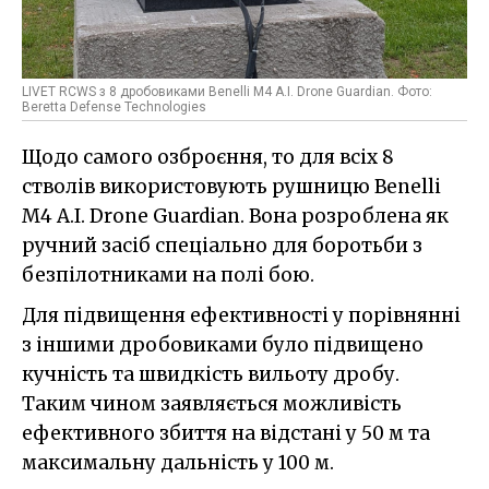
LIVET RCWS з 8 дробовиками Benelli M4 A.I. Drone Guardian. Фото:
Beretta Defense Technologies
Щодо самого озброєння, то для всіх 8
стволів використовують рушницю Benelli
M4 A.I. Drone Guardian. Вона розроблена як
ручний засіб спеціально для боротьби з
безпілотниками на полі бою.
Для підвищення ефективності у порівнянні
з іншими дробовиками було підвищено
кучність та швидкість вильоту дробу.
Таким чином заявляється можливість
ефективного збиття на відстані у 50 м та
максимальну дальність у 100 м.