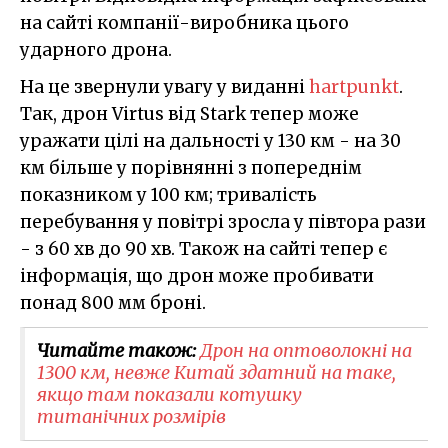
на сайті компанії-виробника цього
ударного дрона.
На це звернули увагу у виданні
hartpunkt
.
Так, дрон Virtus від Stark тепер може
уражати цілі на дальності у 130 км - на 30
км більше у порівнянні з попереднім
показником у 100 км; тривалість
перебування у повітрі зросла у півтора рази
- з 60 хв до 90 хв. Також на сайті тепер є
інформація, що дрон може пробивати
понад 800 мм броні.
Читайте також:
Дрон на оптоволокні на
1300 км, невже Китай здатний на таке,
якщо там показали котушку
титанічних розмірів