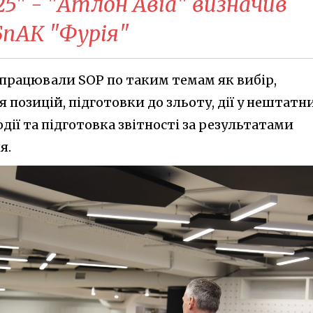
025" - "Атлон Авіа" визначив
БпАК "Фурія"
опрацювали SOP по таким темам як вибір,
позицій, підготовки до зльоту, дії у нештатн
одії та підготовка звітності за результатами
я.