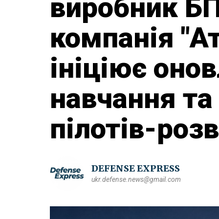
виробник БП
компанія "Ат
ініціює оно
навчання та
пілотів-роз
DEFENSE EXPRESS
ukr.defense.news@gmail.com