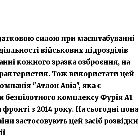
одатковою силою при масштабуванні
 діяльності військових підрозділів
анні кожного зразка озброєння, на
арактеристик. Тож використати цей
омпанія "Атлон Авіа", яка є
 безпілотного комплексу Фурія А1
фронті з 2014 року. На сьогодні пон
їни застосовують цей засіб розвідки
ії