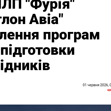
ЛП "Фурія"
лон Авіа"
влення програм
 підготовки
відників
01 червня 2026, 