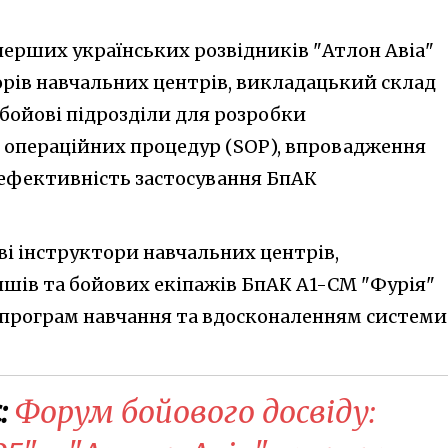
перших українських розвідників "Атлон Авіа"
орів навчальних центрів, викладацький склад
 бойові підрозділи для розробки
 операційних процедур (SOP), впровадження
ефективність застосування БпАК
ві інструктори навчальних центрів,
шів та бойових екіпажів БпАК А1-СМ "Фурія"
програм навчання та вдосконаленням системи
:
Форум бойового досвіду: