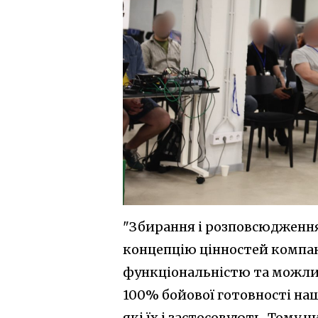
"Збирання і розповсюдження
концепцію цінностей компанії
функціональністю та можлив
100% бойової готовності наши
які їх і застосовують. Тому 