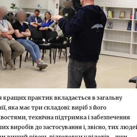
 кращих практик вкладається в загальну
, яка має три складові: виріб з його
остями, технічна підтримка і забезпечення
х виробів до застосування і, звісно, тих люде
чим вищий рівень підготовки у пілотів - тим