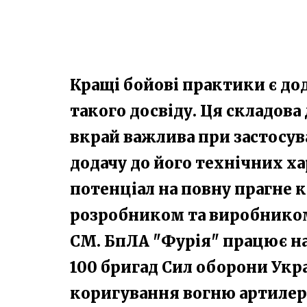
Кращі бойові практики є д
такого досвіду. Ця складова
вкрай важлива при застосув
додачу до його технічних х
потенціал на повну прагне к
розробником та виробником
СМ. БпЛА "Фурія" працює на 
100 бригад Сил оборони Укра
коригування вогню артилер