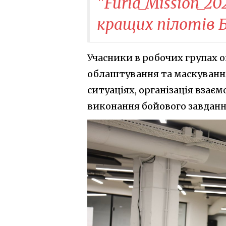
"Furia_Mission_2
кращих пілотів 
Учасники в робочих групах 
облаштування та маскування 
ситуаціях, організація взаєм
виконання бойового завданн