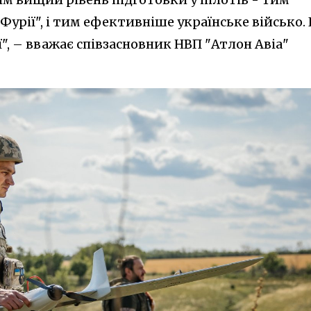
урії", і тим ефективніше українське військо. 
ї", – вважає співзасновник НВП "Атлон Авіа"