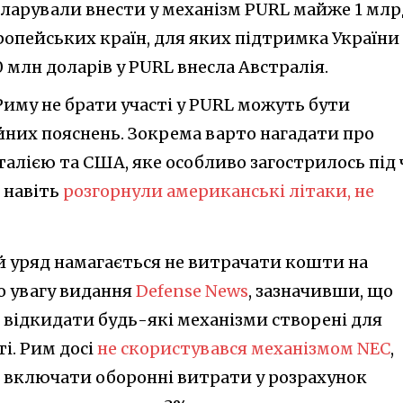
кларували внести у механізм PURL майже 1 млр
ропейських країн, для яких підтримка України
0 млн доларів у PURL внесла Австралія.
иму не брати участі у PURL можуть бути
йних пояснень. Зокрема варто нагадати про
алією та США, яке особливо загострилось під 
і навіть
розгорнули американські літаки, не
ий уряд намагається не витрачати кошти на
о увагу видання
Defense News
, зазначивши, що
 відкидати будь-які механізми створені для
і. Рим досі
не скористувався механізмом NEC
,
е включати оборонні витрати у розрахунок