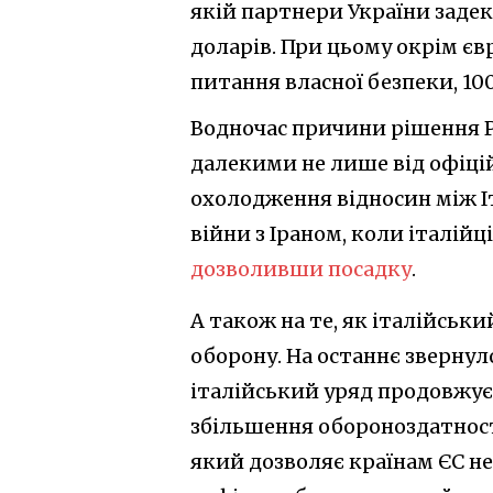
якій партнери України заде
доларів. При цьому окрім єв
питання власної безпеки, 10
Водночас причини рішення Р
далекими не лише від офіці
охолодження відносин між Іт
війни з Іраном, коли італійц
дозволивши посадку
.
А також на те, як італійськ
оборону. На останнє звернул
італійський уряд продовжує
збільшення обороноздатност
який дозволяє країнам ЄС н