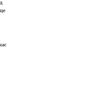
д
 це
час