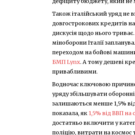
дефіциту бюджету, який не
Також італійський уряд не вз
довгострокових кредитів на 
дискусія щодо нього триває.
міноборони Італії запланув
переходом на бойові машини
БМП Lynx
. А тому дешеві кр
привабливими.
Водночас ключовою причино
уряду збільшувати оборонні 
залишаються менше 1,5% від 
показала, як
1,5% від ВВП на
достатньо включити у катег
поліцію, витрати на космос 