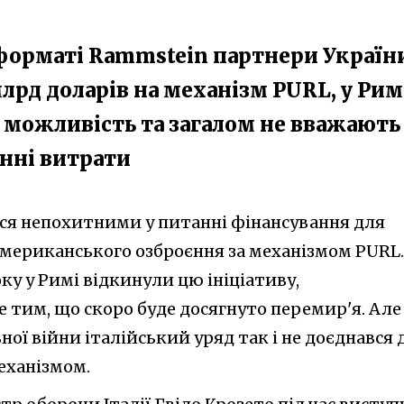
у форматі Rammstein партнери Україн
лрд доларів на механізм PURL, у Рим
можливість та загалом не вважають 
нні витрати
вся непохитними у питанні фінансування для
 американського озброєння за механізмом PURL.
оку у Римі відкинули цю ініціативу,
 тим, що скоро буде досягнуто перемир'я. Але
вної війни італійський уряд так і не доєднався 
еханізмом.