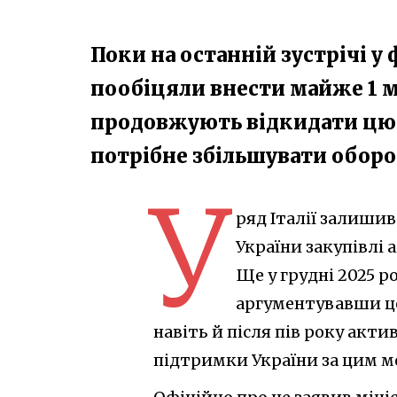
Поки на останній зустрічі 
пообіцяли внести майже 1 м
продовжують відкидати цю 
потрібне збільшувати оборо
У
ряд Італії залиши
України закупівлі
Ще у грудні 2025 р
аргументувавши це
навіть й після пів року акти
підтримки України за цим м