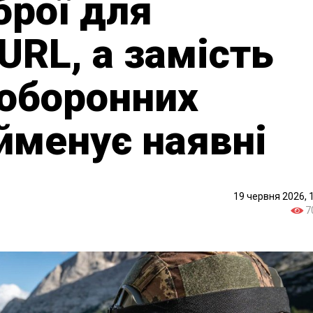
брої для
URL, а замість
 оборонних
йменує наявні
19 червня 2026, 
7