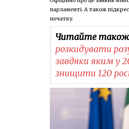
Офіційно про це заявив мініс
парламенті. А також підкрес
початку.
Читайте також
розкидувати розу
завдяки яким у 2
знищити 120 рос