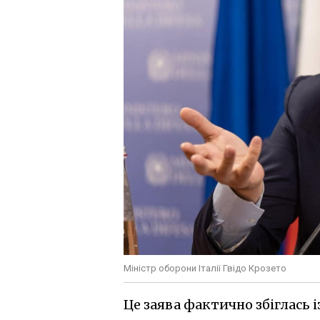
Міністр оборони Італії Гвідо Крозето
Це заява фактично збіглась 