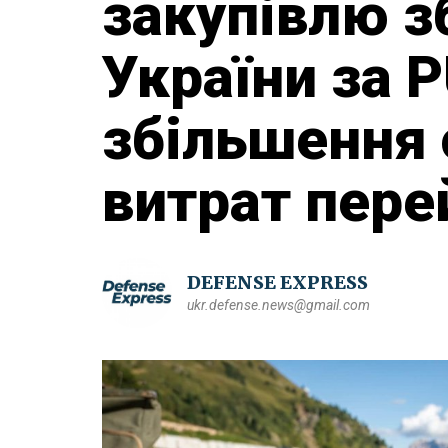
закупівлю з
України за P
збільшення
витрат пере
DEFENSE EXPRESS
ukr.defense.news@gmail.com