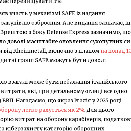
 має перевищувати 3%.
яв участь у механізмі SAFE із надання
закупівлю озброєння. Але видання зазначає, щ
 Зрештою з боку Defense Express зазначимо, що
ало доволі масштабне оновлення сухопутних си
 від Rheinmetall, включно з планом
на понад 1
едитні гроші SAFE можуть бути доволі
ю взагалі може бути небажання італійського
витрати, які, при детальному огляді все одно
ВВП. Нагадаємо, що якраз Італія у 2025 році
 оборону легко рахується як 2%
. Для цього
орію витрат на оборону карабінерів, податков
та кіберзахисту категорію оборонних.