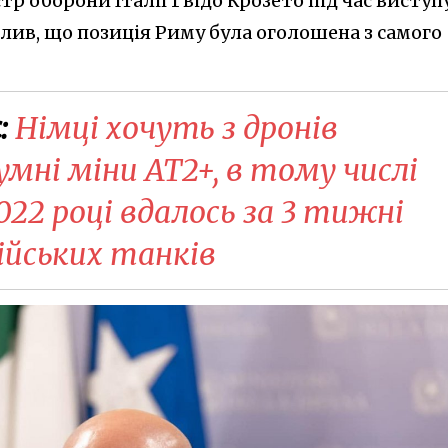
тр оборони Італії Гвідо Крозето під час виступу
лив, що позиція Риму була оголошена з самого
:
Німці хочуть з дронів
мні міни AT2+, в тому числі
022 році вдалось за 3 тижні
ійських танків