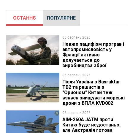
ОСТАННЄ
ПОПУЛЯРНЕ
06 серпень 2026
Невже пацифізм програв і
автопромисловість у
Франції активно
долучається до
виробництва зброї
06 серпень 2026
Після України з Bayraktar
TB2 та рашистів з
"Орионом" Китай теж
взявся знищувати морські
дрони з БПЛА KVD002
06 серпень 2026
AIM-260A JATM проти
Китаю буде недостаньо,
але Австралія готова