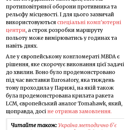
протиповітряної оборони противника та
рельєфу місцевості. І для цього зазвичай
використовуються
спеціальні комп'ютерні
центри
, а строк розробки маршруту
польоту може вимірюватись у годинах та
навіть днях.
Але у європейському конгломераті MBDA є
рішення, яке скорочує виконання цієї задачі
до хвилин. Воно було продемонстровано
під час виставки Eurosatory, яка тиждень
тому проходила у Парижі, на якій також
була продемонстрована крилата ракета
LCM, європейський аналог Tomahawk, який,
щоправда, досі
не отримав замовлення.
Читайте також:
Україна методично б'є