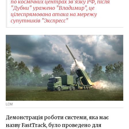
по космічних центрах зв'язку РФ, після
"Дубни" уражено "Владимир", це
цілеспрямована атака на мережу
супутників "Экспресс"
LCM
Демонстрація роботи системи, яка має
назву FastTrack, було проведено для