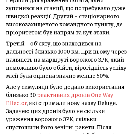
Перший для ураження потяга, який
зупинився на станції, що потребувало дуже
швидкої реакції. Другий - стаціонарного
високозахищеного командного пункту, де
пріоритетом був напрям та кут атаки.
Третій - об'єкту, що знаходився на
дальності близько 1000 км. При цьому через
наявність на маршруті ворожого ЗРК, який
неможливо було обійти, вірогідність успіху
місії була оцінена значно менше 50%.
Але у симуляції було додано використання
близько 30
реактивних дронів One Way
Effector
, які отримали нову назву Deluge.
Задачею цих дронів було не скільки
ураження ворожого ЗРК, скільки
спустошити його зенітні ракети. Після