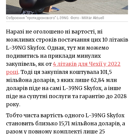
Озброєння "протидронового" L-39NG. Фото - Militär Aktuell
Наразі не оголошено ні вартості, ні
можливих строків постачання цих 10 літаків
L-39NG Skyfox. Однак, тут ми можемо
подивитись на приклади минулих
закупівель, як от
4 літаків для Чехії у 2022
році
. Тоді ця закупівля коштувала 101,5
мільйона доларів, з яких лише 62,84 млн
доларів піде на самі L-39NG Skyfox, а інше
піде на супутні послуги та гарантію до 2028
року.
Тобто чиста вартість одного L-39NG Skyfox
становить близько 15,71 мільйона доларів, а
разом у повному комплекті лише 25