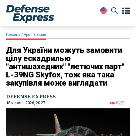
Головна
Армії & Війни
Для України можуть замовити
цілу ескадрилью
"антишахедних" "летючих парт"
L-39NG Skyfox, тож яка така
закупівля може виглядати
DEFENSE EXPRESS
18 червня 2026, 20:27
8229