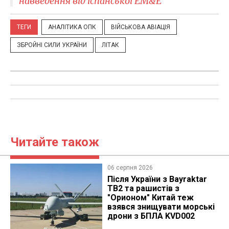
навведення від іспанської EM&E
ТЕГИ
АНАЛІТИКА ОПК
ВІЙСЬКОВА АВІАЦІЯ
ЗБРОЙНІ СИЛИ УКРАЇНИ
ЛІТАК
Читайте також
06 серпня 2026
Після України з Bayraktar
TB2 та рашистів з
"Орионом" Китай теж
взявся знищувати морські
дрони з БПЛА KVD002