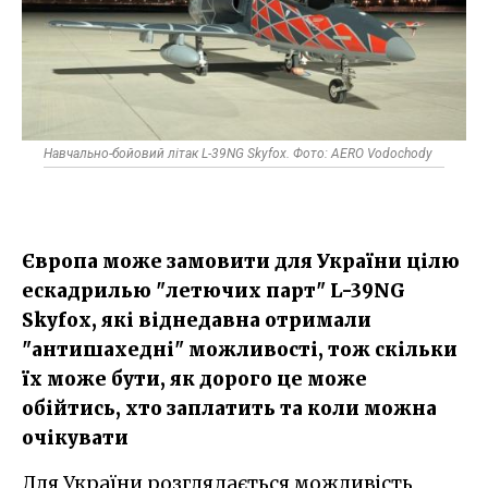
Навчально-бойовий літак L-39NG Skyfox. Фото: AERO Vodochody
Європа може замовити для України цілю
ескадрилью "летючих парт" L-39NG
Skyfox, які віднедавна отримали
"антишахедні" можливості, тож скільки
їх може бути, як дорого це може
обійтись, хто заплатить та коли можна
очікувати
Для України розглядається можливість