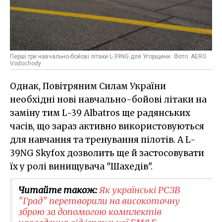
Перші три навчально-бойові літаки L-39NG для Угорщини. Фото: AERO
Vodochody
Однак, Повітряним Силам України
необхідні нові навчально-бойові літаки на
заміну тим L-39 Albatros ще радянських
часів, що зараз активно використовуються
для навчання та тренування пілотів. А L-
39NG Skyfox дозволить ще й застосовувати
їх у ролі винищувача "Шахедів".
Читайте також:
Як українські РСЗВ
"Град" перетворили на високоточну
зброю за допомогою комплектів