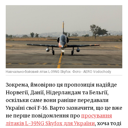
Навчально-бойовий літак L-39NG Skyfox. Фото - AERO Vodochody
Зокрема, ймовірно ця пропозиція надійде
Норвегії, Данії, Нідерландам та Бельгії,
оскільки саме вони раніше передавали
Україні свої F-16. Варто зазначити, що це вже
не перше повідомлення про
просування
літаків L-39NG Skyfox для України
, хоча тоді