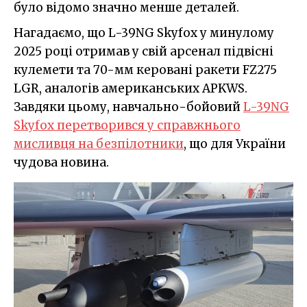
було відомо значно менше деталей.
Нагадаємо, що L-39NG Skyfox у минулому
2025 році отримав у свій арсенал підвісні
кулемети та 70-мм керовані ракети FZ275
LGR, аналогів американських APKWS.
Завдяки цьому, навчально-бойовий
L-39NG
Skyfox перетворився у справжнього
мисливця на безпілотники
, що для України
чудова новина.