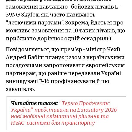
замовлення навчально-бойових літаків L-
39NG Skyfox, які часто називають
"летючими партами". Зокрема, йдеться про
можливе замовлення на 10 таких літаків, що
приблизно дорівнює одній ескадрильї.
Повідомляється, що прем'єр-міністр Чехії
Андрей Бабіш планує разом з українськими
посадовцями запропонувати європейським
партнерам, що раніше передавали Україні
винищувачі F-16 профінансувати й цю
закупівлю.
Читайте також:
​"Термо Проджектс
Україна" представила на Eurosatory 2026
нові мобільні кліматичні рішення та
HVAC-системи для транспорту