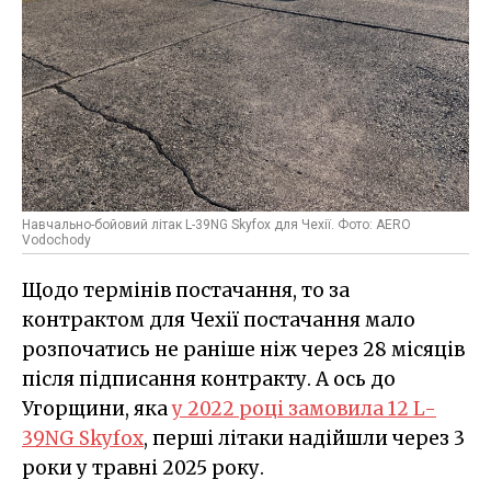
Навчально-бойовий літак L-39NG Skyfox для Чехії. Фото: AERO
Vodochody
Щодо термінів постачання, то за
контрактом для Чехії постачання мало
розпочатись не раніше ніж через 28 місяців
після підписання контракту. А ось до
Угорщини, яка
у 2022 році замовила 12 L-
39NG Skyfox
, перші літаки надійшли через 3
роки у травні 2025 року.