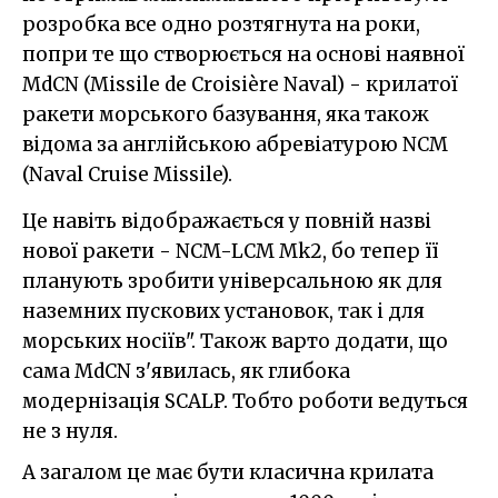
розробка все одно розтягнута на роки,
попри те що створюється на основі наявної
MdCN (Missile de Croisière Naval) - крилатої
ракети морського базування, яка також
відома за англійською абревіатурою NCM
(Naval Cruise Missile).
Це навіть відображається у повній назві
нової ракети - NCM-LCM Mk2, бо тепер її
планують зробити універсальною як для
наземних пускових установок, так і для
морських носіїв". Також варто додати, що
сама MdCN з'явилась, як глибока
модернізація SCALP. Тобто роботи ведуться
не з нуля.
А загалом це має бути класична крилата