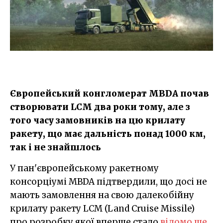
Європейський конгломерат MBDA почав
створювати LCM два роки тому, але з
того часу замовників на цю крилату
ракету, що має дальність понад 1000 км,
так і не знайшлось
У пан'європейському ракетному
консорціумі MBDA підтвердили, що досі не
мають замовлення на свою далекобійну
крилату ракету LCM (Land Cruise Missile)
про розробку якої вперше стало
відомо ще