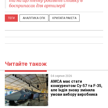
та на що тепер роблять ставку в
боєприпасах для артилерії
ТЕГИ
АНАЛІТИКА ОПК
КРИЛАТА РАКЕТА
Читайте також
04 серпня 2026
AMCA має стати
конкурентом Су-57 та F-35,
але Індія знову змінила
умови вибору виробника