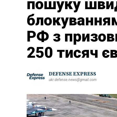
пошуку швид
блокування
РФ з призо
250 тисяч є
DEFENSE EXPRESS
ukr.defense.news@gmail.com