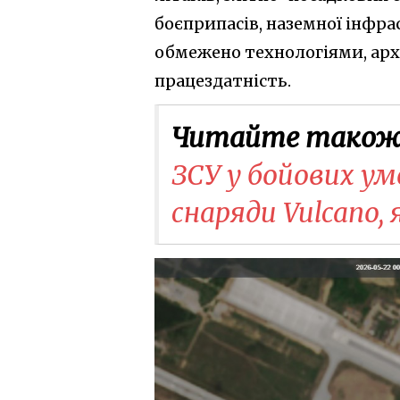
боєприпасів, наземної інфр
обмежено технологіями, архі
працездатність.
Читайте також
ЗСУ у бойових ум
снаряди Vulcano, 