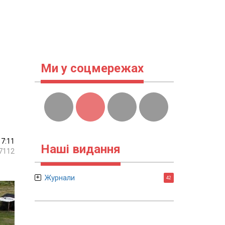
Ми у соцмережах
17:11
Наші видання
7112
Журнали
42