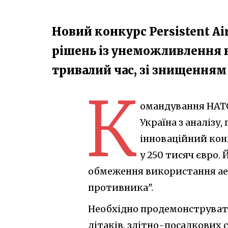
Новий конкурс Persistent Ai
рішень із унеможливлення 
тривалий час, зі знищенням 
К
омандування НАТО
Україна з аналізу
інноваційний конк
у 250 тисяч євро.
обмеження використання аер
противника".
Необхідно продемонструват
літаків, злітно-посадкових