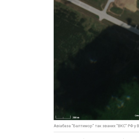
Авіабаза "Балтимор" так званих "ВКС" РФ у 