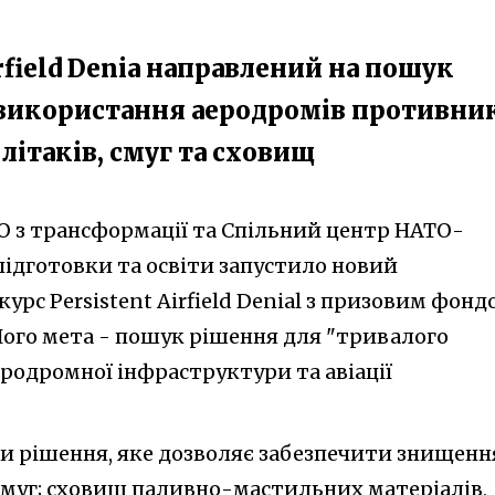
rfield Denia направлений на пошук
використання аеродромів противни
літаків, смуг та сховищ
 з трансформації та Спільний центр НАТО-
, підготовки та освіти запустило новий
урс Persistent Airfield Denial з призовим фонд
 Його мета - пошук рішення для "тривалого
одромної інфраструктури та авіації
и рішення, яке дозволяє забезпечити знищенн
 смуг; сховищ паливно-мастильних матеріалів,