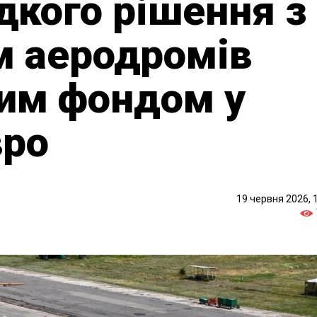
кого рішення з
м аеродромів
вим фондом у
вро
19 червня 2026, 