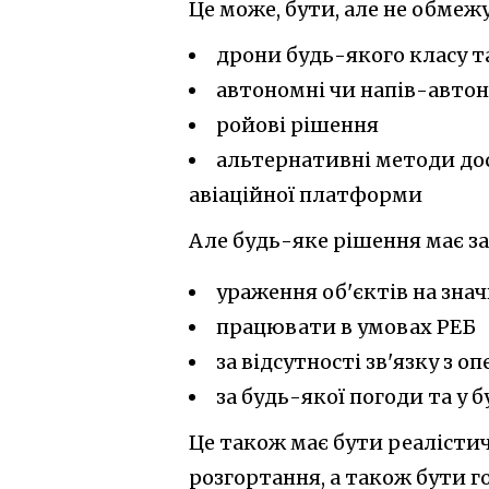
Це може, бути, але не обмеж
дрони будь-якого класу т
автономні чи напів-авто
ройові рішення
альтернативні методи до
авіаційної платформи
Але будь-яке рішення має з
ураження об'єктів на зна
працювати в умовах РЕБ
за відсутності зв'язку з о
за будь-якої погоди та у 
Це також має бути реалісти
розгортання, а також бути го