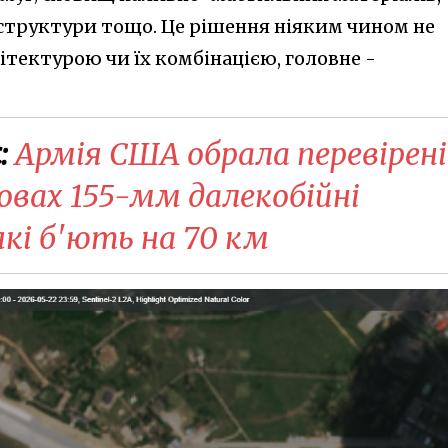
аструктури тощо. Це рішення ніяким чином не
тектурою чи їх комбінацією, головне -
:
Армія США обрала перевірені
овах 155-мм далекобійні
які б'ють на 70 км