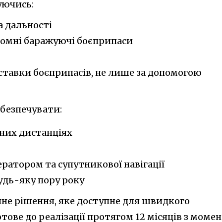
уючись:
а дальності
номні баражуючі боєприпаси
ставки боєприпасів, не лише за допомогою
абезпечувати:
чних дистанціях
ператором та супутникової навігації
будь-яку пору року
чне рішення, яке доступне для швидкого
тове до реалізації протягом 12 місяців з моме