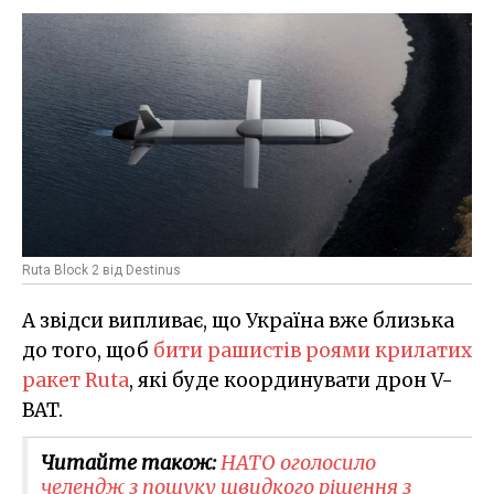
Ruta Block 2 від Destinus
А звідси випливає, що Україна вже близька
до того, щоб
бити рашистів роями крилатих
ракет Ruta
, які буде координувати дрон V-
BAT.
Читайте також:
НАТО оголосило
челендж з пошуку швидкого рішення з