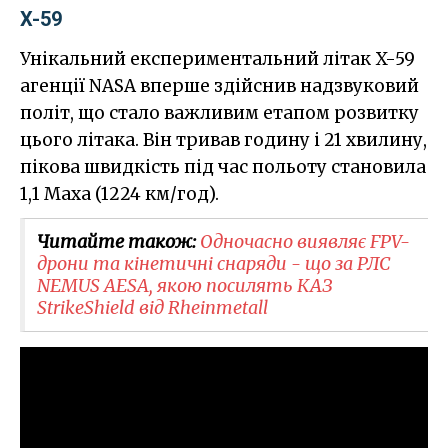
X-59
Унікальний експериментальний літак X-59
агенції NASA вперше здійснив надзвуковий
політ, що стало важливим етапом розвитку
цього літака. Він тривав годину і 21 хвилину,
пікова швидкість під час польоту становила
1,1 Маха (1224 км/год).
Читайте також:
Одночасно виявляє FPV-
дрони та кінетичні снаряди - що за РЛС
NEMUS AESA, якою посилять КАЗ
StrikeShield від Rheinmetall