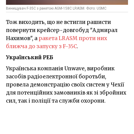
Винищувач F-35C з ракетою AGM-158C LRASM. Фото: USMC
Тож виходить, що не встигли рашисти
повернути крейсер-довгобуд "Адмирал
Нахимов", а
ракета LRASM проти них
ближча до запуску з F-35C
.
Український РЕБ
Українська компанія Unwave, виробник
засобів радіоелектронної боротьби,
провела демонстрацію своїх систем у Чехії
для потенційних замовників як зі збройних
сил, так і поліції та служби охорони.