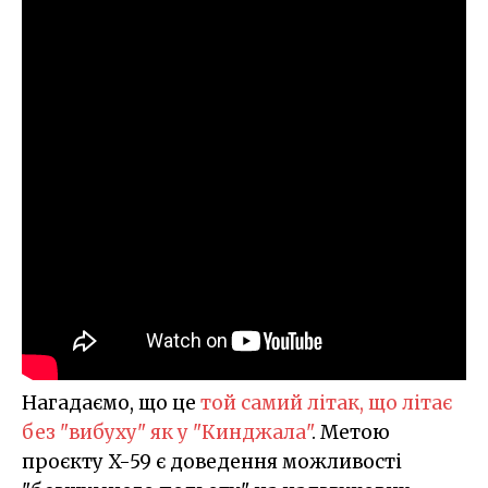
Нагадаємо, що це
той самий літак, що літає
без "вибуху" як у "Кинджала"
. Метою
проєкту X-59 є доведення можливості