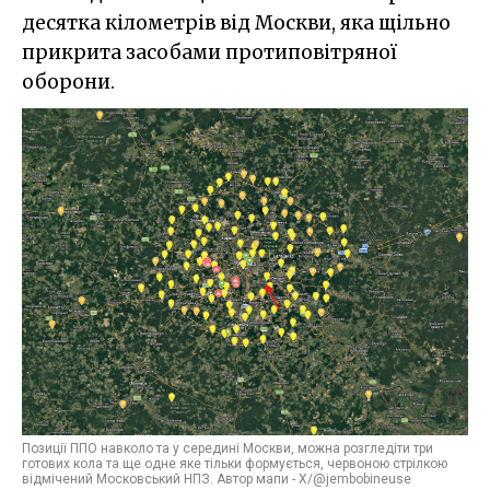
десятка кілометрів від Москви, яка щільно
прикрита засобами протиповітряної
оборони.
Позиції ППО навколо та у середині Москви, можна розгледіти три
готових кола та ще одне яке тільки формується, червоною стрілкою
відмічений Московський НПЗ. Автор мапи - X/@jembobineuse