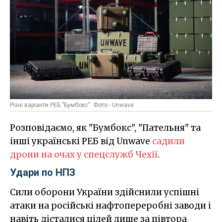
Різні варіанти РЕБ "Бумбокс". Фото - Unwave
Розповідаємо, як "Бумбокс", "Пательня" та
інші українські РЕБ від Unwave
садили
дрони на очах у спецслужб Чехії
.
Удари по НПЗ
Сили оборони України здійснили успішні
атаки на російські нафтопереробні заводи і
навіть дісталися цілей лише за півтора