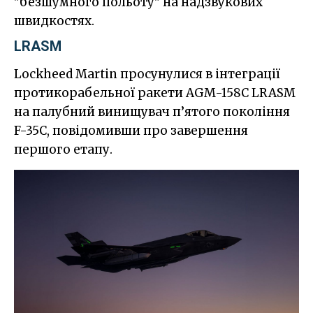
"безшумного польоту" на надзвукових
швидкостях.
LRASM
Lockheed Martin просунулися в інтеграції
протикорабельної ракети AGM-158C LRASM
на палубний винищувач п’ятого покоління
F-35C, повідомивши про завершення
першого етапу.