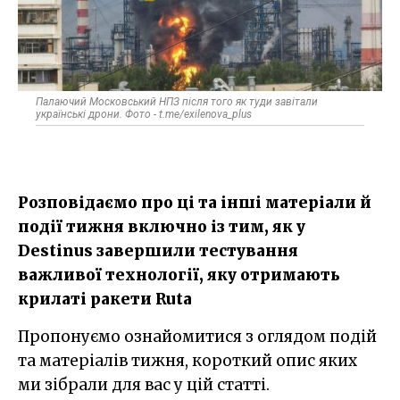
Палаючий Московський НПЗ після того як туди завітали
українські дрони. Фото - t.me/exilenova_plus
Розповідаємо про ці та інші матеріали й
події тижня включно із тим, як у
Destinus завершили тестування
важливої технології, яку отримають
крилаті ракети Ruta
Пропонуємо ознайомитися з оглядом подій
та матеріалів тижня, короткий опис яких
ми зібрали для вас у цій статті.