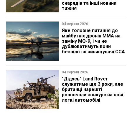
снарядів та інші новини
тижня
04 серпня 2026
Яке головне питання до
майбутніх дронів MMA на
заміну MQ-9, і чи не
дублюватимуть вони
безпілотні винищувачі CCA
04 серпня 2026
"Дідусь" Land Rover
служитиме ще 3 роки, але
британці нарешті
розпочали конкурс на нові
легкі автомобілі