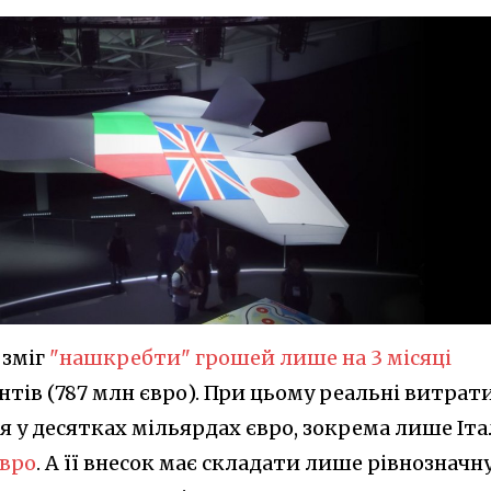
 зміг
"нашкребти" грошей лише на 3 місяці
нтів (787 млн євро). При цьому реальні витрат
 у десятках мільярдах євро, зокрема лише Іта
євро
. А її внесок має складати лише рівнозначн