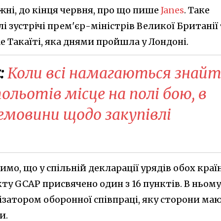
ні, до кінця червня, про що пише
Janes
. Таке
і зустрічі прем'єр-міністрів Великої Британії
е Такаїті, яка днями пройшла у Лондоні.
:
Коли всі намагаються знай
ольотів місце на полі бою, в
емовини щодо закупівлі
чимо, що у спільній декларації урядів обох краї
у GCAP присвячено один з 16 пунктів. В ньому
ізатором оборонної співпраці, яку сторони ма
и.