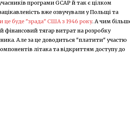
часників програми GCAP й так є цілком
зацікавленість вже озвучували у Польщі та
 це буде "зрада" США з 1946 року
. А чим більш
й фінансовий тягар витрат на розробку
ника. Але за це доводиться "платити" участю
компонентів літака та відкриттям доступу до