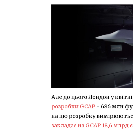
Але до цього Лондон у квітні
розробки GCAP
- 686 млн фу
на цю розробку вимірюються
закладає на GCAP 18,6 млрд 