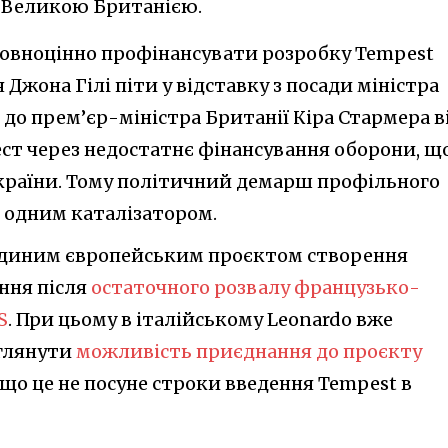
а Великою Британією.
повноцінно профінансувати розробку Tempest
 Джона Гілі піти у відставку з посади міністра
 до прем’єр-міністра Британії Кіра Стармера в
ест через недостатнє фінансування оборони, щ
країни. Тому політичний демарш профільного
е одним каталізатором.
єдиним європейським проєктом створення
ння після
остаточного розвалу французько-
S
. При цьому в італійському Leonardo вже
зглянути
можливість приєднання до проєкту
кщо це не посуне строки введення Tempest в