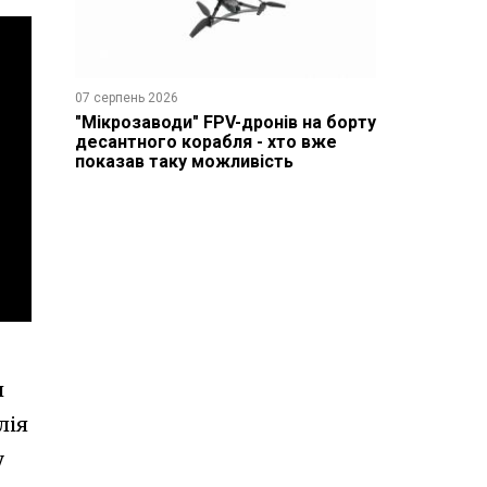
07 серпень 2026
"Мікрозаводи" FPV-дронів на борту
десантного корабля - хто вже
показав таку можливість
и
лія
у