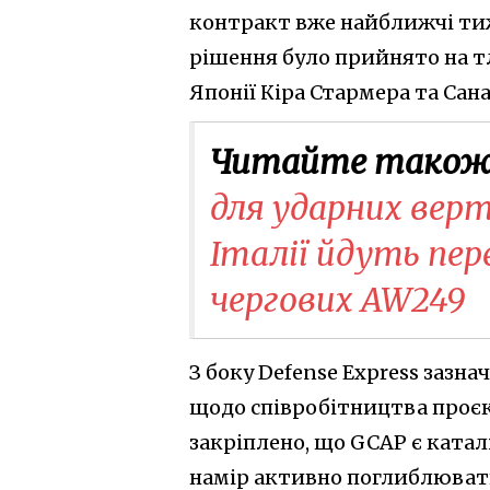
контракт вже найближчі тиж
рішення було прийнято на тл
Японії Кіра Стармера та Сана
Читайте також
для ударних верт
Італії йдуть пер
чергових AW249
З боку Defense Express зазна
щодо співробітництва проєкт
закріплено, що GCAP є катал
намір активно поглиблюват