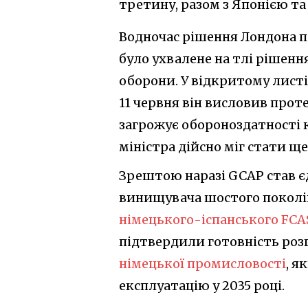
третину, разом з Японією т
Водночас рішення Лондона 
було ухвалене на тлі рішення
оборони. У відкритому листі
11 червня він висловив прот
загрожує обороноздатності 
міністра дійсно міг стати щ
Зрештою наразі GCAP став 
винищувача шостого поколі
німецького-іспанського FCA
підтвердили готовність ро
німецької промисловості
, я
експлуатацію у 2035 році.