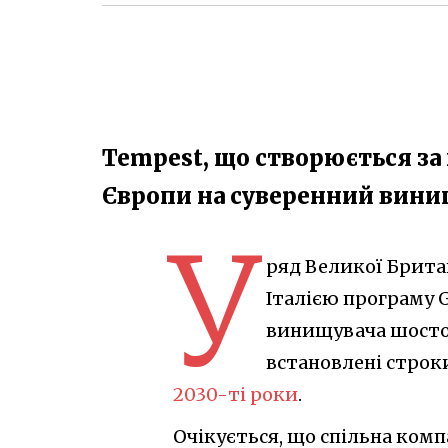
Tempest, що створюється за
Європи на суверенний вини
У
ряд Великої Британ
Італією програму G
винищувача шостог
встановлені строк
2030-ті роки
.
Очікується, що спільна ко