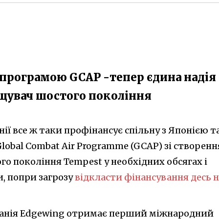
 програмою GCAP -тепер єдина надія
щувач шостого покоління
ії все ж таки профінансує спільну з Японією т
lobal Combat Air Programme (GCAP) зі створенн
о покоління Tempest у необхідних обсягах і
и, попри загрозу
відкласти фінансування десь н
мпанія Edgewing отримає перший міжнародний