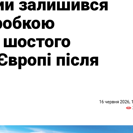
ий залишився
робкою
 шостого
Європі після
16 червня 2026, 