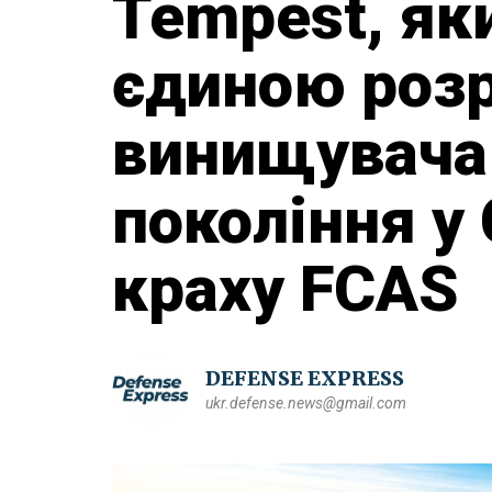
Tempest, як
єдиною роз
винищувача
покоління у 
краху FCAS
DEFENSE EXPRESS
ukr.defense.news@gmail.com