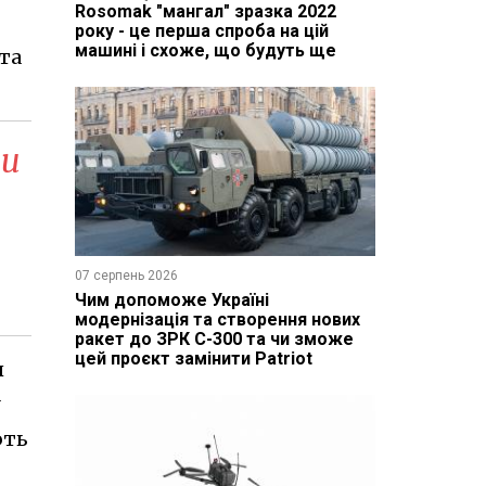
Rosomak "мангал" зразка 2022
року - це перша спроба на цій
машині і схоже, що будуть ще
 та
ти
07 серпень 2026
Чим допоможе Україні
модернізація та створення нових
ракет до ЗРК С-300 та чи зможе
цей проєкт замінити Patriot
н
ють