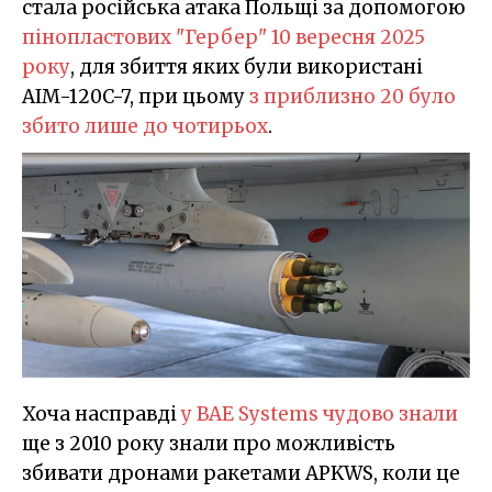
стала російська атака Польщі за допомогою
пінопластових "Гербер" 10 вересня 2025
року
, для збиття яких були використані
AIM-120C-7, при цьому
з приблизно 20 було
збито лише до чотирьох
.
Хоча насправді
у BAE Systems чудово знали
ще з 2010 року знали про можливість
збивати дронами ракетами APKWS, коли це