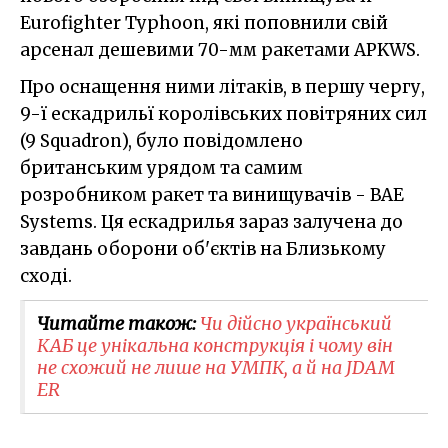
Eurofighter Typhoon, які поповнили свій
арсенал дешевими 70-мм ракетами APKWS.
Про оснащення ними літаків, в першу чергу,
9-ї ескадрильї королівських повітряних сил
(9 Squadron), було повідомлено
британським урядом та самим
розробником ракет та винищувачів - BAE
Systems. Ця ескадрилья зараз залучена до
завдань оборони об'єктів на Близькому
сході.
Читайте також:
Чи дійсно український
КАБ це унікальна конструкція і чому він
не схожий не лише на УМПК, а й на JDAM
ER