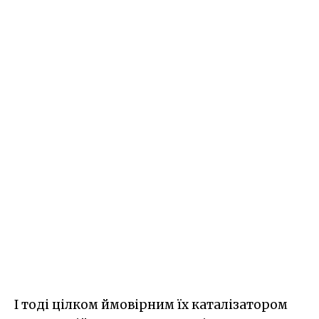
І тоді цілком ймовірним їх каталізатором