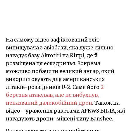
На самому відео зафіксований зліт
винищувача з авіабази, яка дуже сильно
нагадує базу Akrotiri на Кіпрі, де й
розміщена ця ескадрилья. Зокрема
можливо побачити великий ангар, який
використовують для американських
літаків-розвідників U-2. Саме його
2
березня атакував, але не вибухнув,
неназваний далекобійний дрон
. Також на
відео - ураження ракетами APKWS БПЛА, які
нагадують дрони-мішені типу Banshee.
Враховуючи те, що про роботи над