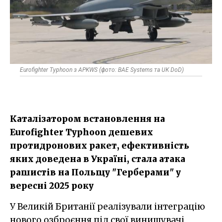
Eurofighter Typhoon з APKWS (фото: BAE Systems та UK DoD)
Каталізатором встановлення на
Eurofighter Typhoon дешевих
протидронових ракет, ефективність
яких доведена в Україні, стала атака
рашистів на Польщу "Герберами" у
вересні 2025 року
У Великій Британії реалізували інтеграцію
нового озброєння під свої винищувачі