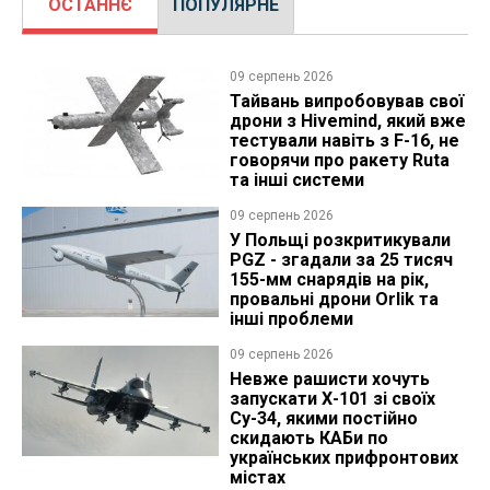
ОСТАННЄ
ПОПУЛЯРНЕ
09 серпень 2026
Тайвань випробовував свої
дрони з Hivemind, який вже
тестували навіть з F-16, не
говорячи про ракету Ruta
та інші системи
09 серпень 2026
У Польщі розкритикували
PGZ - згадали за 25 тисяч
155-мм снарядів на рік,
провальні дрони Orlik та
інші проблеми
09 серпень 2026
Невже рашисти хочуть
запускати Х-101 зі своїх
Су-34, якими постійно
скидають КАБи по
українських прифронтових
містах