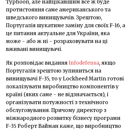
Typhoon, але найцікавішим все ж буде
протистояння саме американського та
шведського винищувачів. Зрештою,
Португалія шукатиме заміну для своїх F-16, а
це питання актуальне для України, яка
може - або ж ні - розраховувати на ці
вживані винищувачі.
Як розповідає видання
Infodefensa
, якщо
Португалія зрештою зупиниться на
винищувачі F-35, то у Lockheed Martin готові
локалізувати виробництво компонентів у
країні (яких саме - не відзначається), і
організувати потужності з технічного
обслуговування. Причому директор з
міжнародного розвитку бізнесу програми
F-35 Роберт Вайман каже, що виробництво