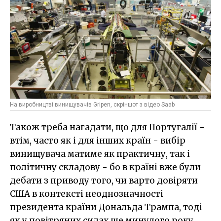
На виробництві винищувачів Gripen, скріншот з відео Saab
Також треба нагадати, що для Португалії -
втім, часто як і для інших країн - вибір
винищувача матиме як практичну, так і
політичну складову - бо в країні вже були
дебати з приводу того, чи варто довіряти
США в контексті неоднозначності
президента країни Дональда Трампа, тоді
як у повітряних силах ще минулого року