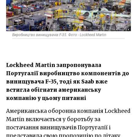
Виробництво винищувачів F-35. Фото - Lockheed Martin
Lockheed Martin запропонувала
Португалії виробництво компонентів до
винищувача F-35, тоді як Saab вже
встигла обігнати американську
компанію у цьому питанні
Американська оборонна компанія Lockheed
Martin включається у боротьбу за
постачання винищувачів Португалії і
представила свою пропозицію по літаку