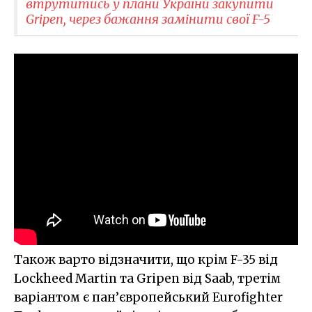
втрутитись у плани України закупити
Gripen, через бажання замінити свої F-5
Також варто відзначити, що крім F-35 від
Lockheed Martin та Gripen від Saab, третім
варіантом є пан’європейський Eurofighter