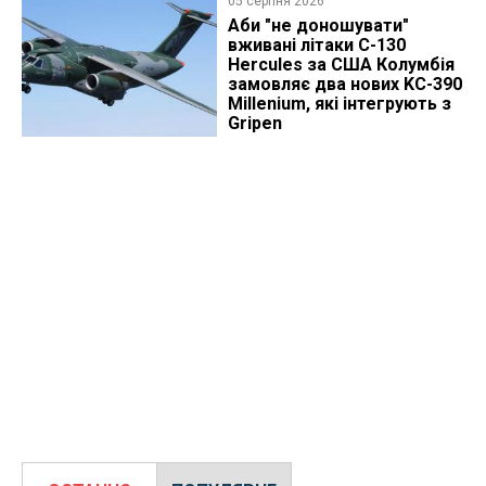
05 серпня 2026
Аби "не доношувати"
вживані літаки C-130
Hercules за США Колумбія
замовляє два нових KC-390
Millenium, які інтегрують з
Gripen