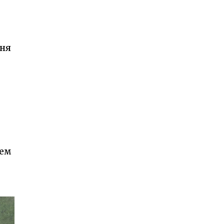
ння
лем