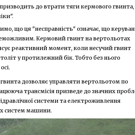
призводить до втрати тяги кермового гвинта,
іки".
чимо, що ця "несправність" означає, що керува
неможливим. Кермовий гвинт на вертольотах
нсує реактивний момент, коли несучий гвинт
толіт у протилежний бік. Тобто без нього
осі.
 гвинта дозволяє управляти вертольотом по
працююча трансмісія призведе до значних проб
 гідравлічної системи та електроживлення
іх систем машини.