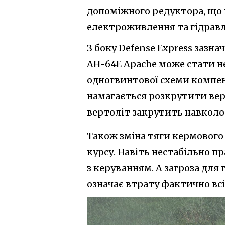
допоміжного редуктора, що 
електроживлення та гідравл
З боку Defense Express зазна
AH-64E Apache може стати 
одногвинтової схеми компе
намагається розкрутити вер
вертоліт закрутить навколо 
Також зміна тяги кермового
курсу. Навіть нестабільно 
з керуванням. А загроза для
означає втрату фактично вс