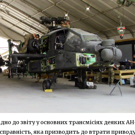
ідно до звіту у основних трансмісіях деяких AH
есправність, яка призводить до втрати привод