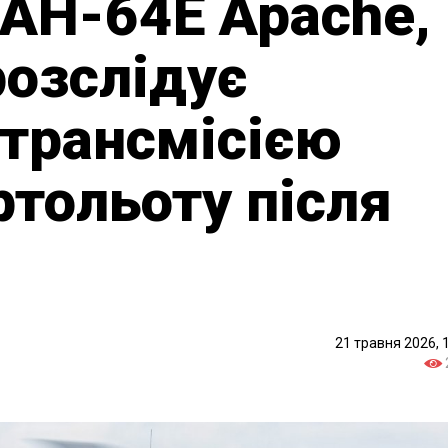
 AH-64E Apache,
озслідує
 трансмісією
ртольоту після
21 травня 2026, 