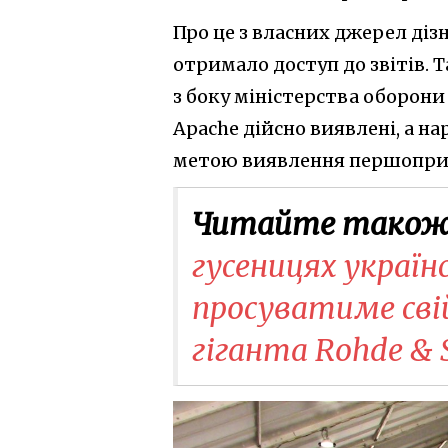
Про це з власних джерел ді
отримало доступ до звітів.
з боку міністерства оборони
Apache дійсно виявлені, а на
метою виявлення першопри
Читайте також
гусеницях україн
просуватиме свій
гіганта Rohde & 