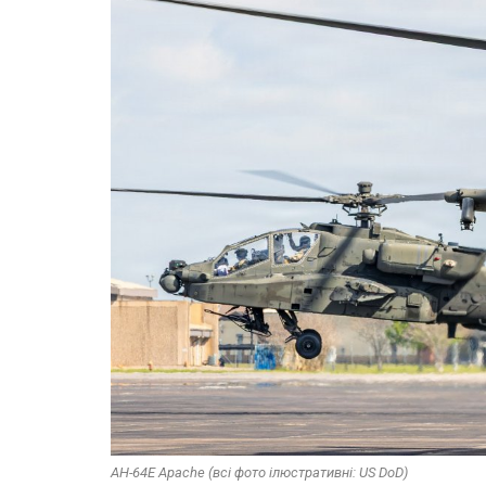
AH-64E Apache (всі фото ілюстративні: US DoD)