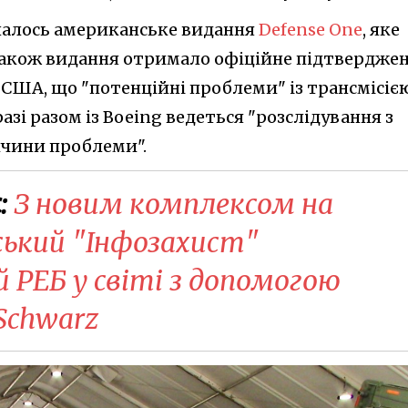
зналось американське видання
Defense One
, яке
 Також видання отримало офіційне підтвердже
 США, що "потенційні проблеми" із трансмісіє
разі разом із Boeing ведеться "розслідування з
чини проблеми".
:
З новим комплексом на
ський "Інфозахист"
 РЕБ у світі з допомогою
Schwarz