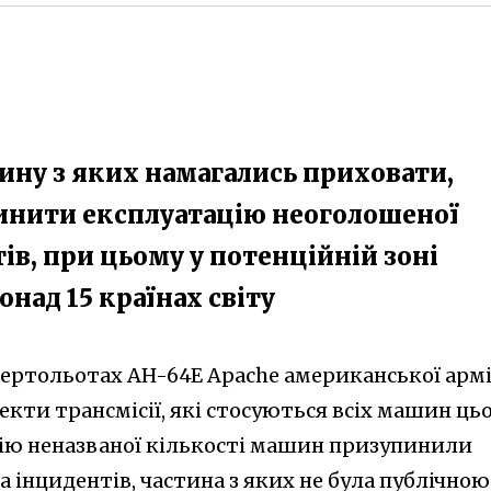
стину з яких намагались приховати,
инити експлуатацію неоголошеної
ів, при цьому у потенційній зоні
над 15 країнах світу
вертольотах AH-64E Apache американської армі
кти трансмісії, які стосуються всіх машин ць
цію неназваної кількості машин призупинили
та інцидентів, частина з яких не була публічною