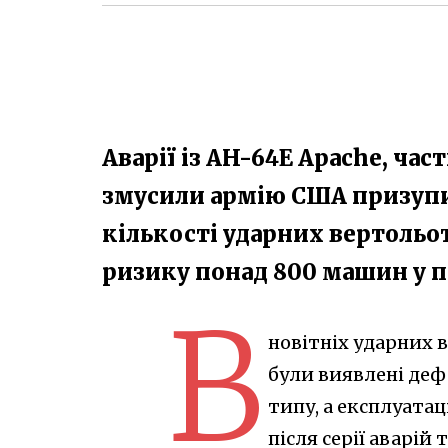
Аварії із AH-64E Apache, ча
змусили армію США призуп
кількості ударних вертольот
ризику понад 800 машин у по
В
новітніх ударних 
були виявлені дефе
типу, а експлуата
після серії аварій 