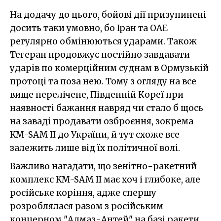
На додачу до цього, бойові дії призупинені
досить таки умовно, бо Іран та ОАЕ
регулярно обмінюються ударами. Також
Тегеран продовжує постійно завдавати
ударів по комерційним суднам в Ормузькій
протоці та поза нею. Тому з огляду на все
вище перелічене, Південній Кореї при
наявності бажання навряд чи стало б щось
на заваді продавати озброєння, зокрема
KM-SAM II до України, й тут схоже все
залежить лише від їх політичної волі.
Важливо нагадати, що зенітно-ракетний
комплекс KM-SAM II має хоч і глибоке, але
російське коріння, адже спершу
розроблялася разом з російським
концерном "Алмаз-Антей" на базі ракети