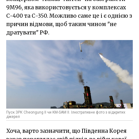
9М96, яка використовується у комплексах
С-400 та С-350. Можливо саме це і є однією з
причин відмови, щоб таким чином "не
дратувати" РФ.
Пуск ЗРК Cheongung II чи KM-SAM II. Ілюстративне фото з відкритих
джерел
Хоча, варто зазначити, що Південна Корея