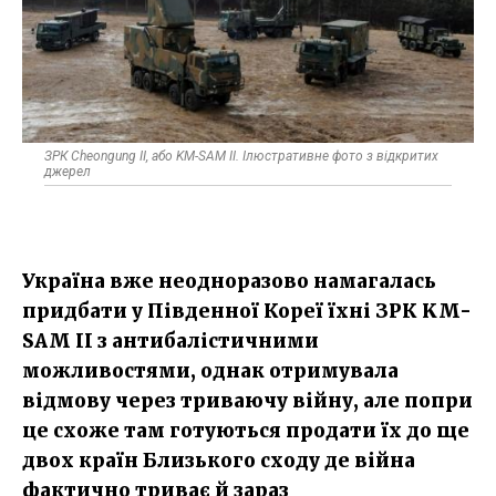
ЗРК Cheongung II, або KM-SAM II. Ілюстративне фото з відкритих
джерел
Україна вже неодноразово намагалась
придбати у Південної Кореї їхні ЗРК KM-
SAM II з антибалістичними
можливостями, однак отримувала
відмову через триваючу війну, але попри
це схоже там готуються продати їх до ще
двох країн Близького сходу де війна
фактично триває й зараз