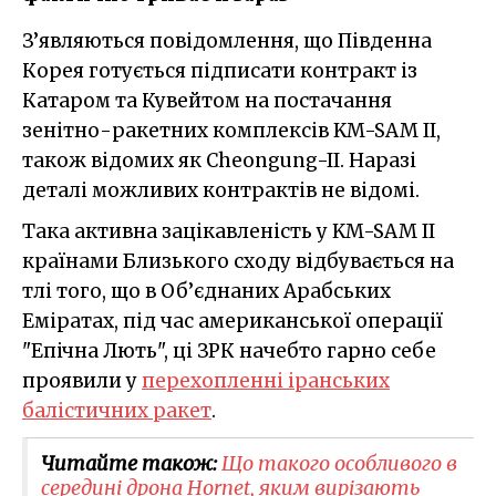
З’являються повідомлення, що Південна
Корея готується підписати контракт із
Катаром та Кувейтом на постачання
зенітно-ракетних комплексів KM-SAM II,
також відомих як Cheongung-II. Наразі
деталі можливих контрактів не відомі.
Така активна зацікавленість у KM-SAM II
країнами Близького сходу відбувається на
тлі того, що в Об’єднаних Арабських
Еміратах, під час американської операції
"Епічна Лють", ці ЗРК начебто гарно себе
проявили у
перехопленні іранських
балістичних ракет
.
Читайте також:
Що такого особливого в
середині дрона Hornet, яким вирізають