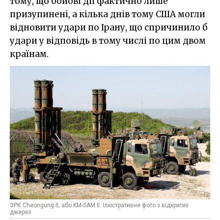
тому, що бойові дії фактично лише
призупинені, а кілька днів тому США могли
відновити удари по Ірану, що спричинило б
удари у відповідь в тому числі по цим двом
країнам.
ЗРК Cheongung II, або KM-SAM II. Ілюстративне фото з відкритих
джерел