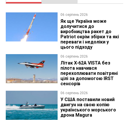
06 серпень 2026
Як ще Україна може
долучитися до
виробництва ракет до
Patriot окрім збірки та які
переваги і недоліки у
цього підходу
06 серпень 2026
Літак X-62A VISTA без
пілота навчився
перехоплювати повітряні
цілі за допомогою IRST
сенсорів
06 серпень 2026
У США поставили новий
двигун на свою копію
українського морського
дрона Magura