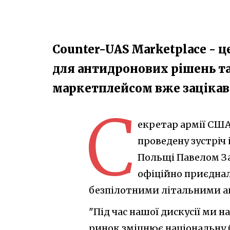
Counter-UAS Marketplace - ц
для антидронових рішень та
маркетплейсом вже зацікав
С
екретар армії США 
проведену зустріч
Польщі Павелом За
офіційно приєднал
безпілотними літальними ап
"Під час нашої дискусії ми 
ринок зміцнює національну б