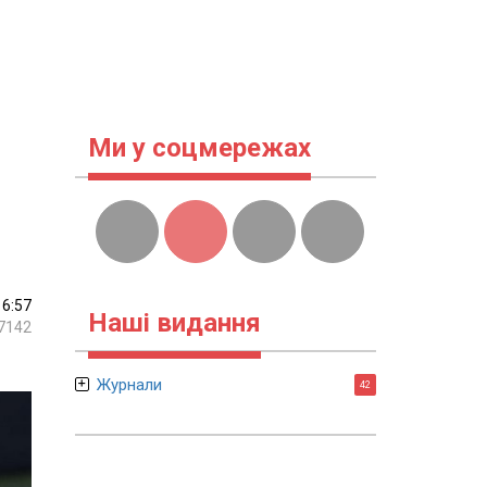
Ми у соцмережах
16:57
Наші видання
7142
Журнали
42