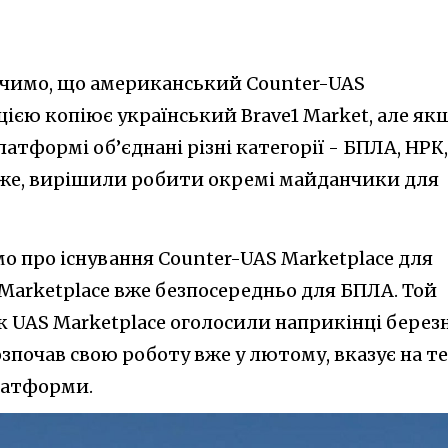
начимо, що американський Counter-UAS
цією копіює український Brave1 Market, але як
атформі об’єднані різні категорії - БПЛА, НРК,
хоже, вирішили робити окремі майданчики для
омо про існування Counter-UAS Marketplace для
Marketplace вже безпосередньо для БПЛА. Той
к UAS Marketplace оголосили наприкінці березн
озпочав свою роботу вже у лютому, вказує на те
платформи.