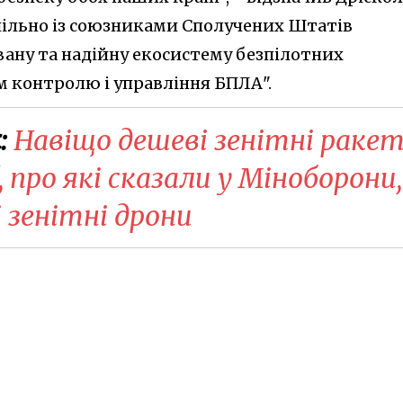
спільно із союзниками Сполучених Штатів
вану та надійну екосистему безпілотних
м контролю і управління БПЛА".
:
Навіщо дешеві зенітні раке
 про які сказали у Міноборони,
 зенітні дрони