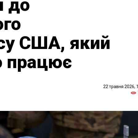
я до
ого
су США, який
о працює
22 травня 2026, 