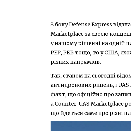
З боку Defense Express відз
Marketplace за своєю концеп
у нашому рішенні на одній пл
РЕР, РЕБ тощо, то у США, с
різних напрямків.
Так, станом на сьогодні від
антидронових рішень, і UAS 
факт, що офіційно про запус
а Counter-UAS Marketplace р
що йдеться саме про різні 