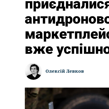
приєдналис
антидронов
маркетплей
вже успішн
Олексій Левков