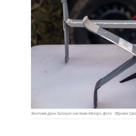
Зенітний дрон Surveyor системи Merops, фото - Збройні Си