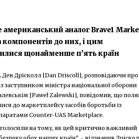
е американський аналог Brave1 Marke
 компонентів до них, і цим
илися щонайменше п’ять країн
Ден Дрісколл [Dan Driscoll], розповідаючи про
 із заступником міністра національної оборони
левськім [Paweł Zalewski], повідомив, що пол
ися до маркетплейсу засобів боротьби із
аратами Counter-UAS Marketplace.
наголосили на тому, як цей критично важливий
езпеку обох наших країн", - відзначив Дріскол