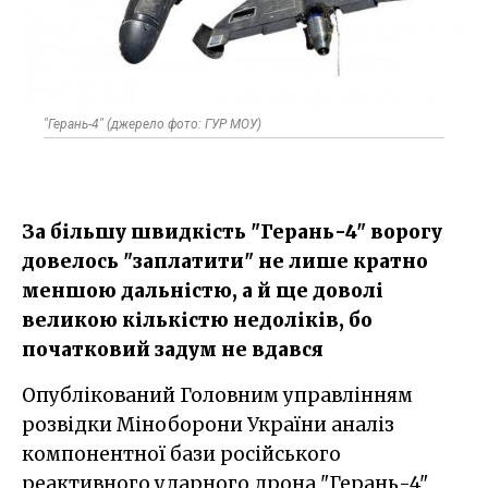
"Герань-4" (джерело фото: ГУР МОУ)
За більшу швидкість "Герань-4" ворогу
довелось "заплатити" не лише кратно
меншою дальністю, а й ще доволі
великою кількістю недоліків, бо
початковий задум не вдався
Опублікований Головним управлінням
розвідки Міноборони України аналіз
компонентної бази російського
реактивного ударного дрона "Герань-4"