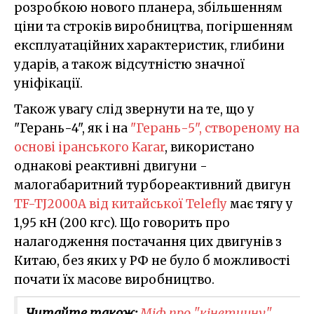
розробкою нового планера, збільшенням
ціни та строків виробництва, погіршенням
експлуатаційних характеристик, глибини
ударів, а також відсутністю значної
уніфікації.
Також увагу слід звернути на те, що у
"Герань-4", як і на
"Герань-5", створеному на
основі іранського Karar
, використано
однакові реактивні двигуни -
малогабаритний турбореактивний двигун
TF-TJ2000A від китайської Telefly
має тягу у
1,95 кН (200 кгс). Що говорить про
налагодження постачання цих двигунів з
Китаю, без яких у РФ не було б можливості
почати їх масове виробництво.
Читайте також:
Міф про "кінетичну"