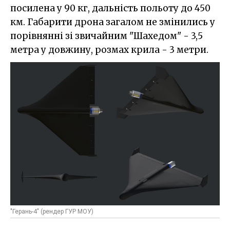
посилена у 90 кг, дальність польоту до 450
км. Габарити дрона загалом не змінились у
порівнянні зі звичайним "Шахедом" - 3,5
метра у довжину, розмах крила - 3 метри.
"Герань-4" (рендер ГУР МОУ)