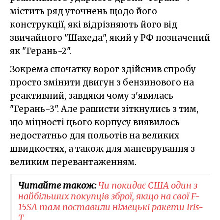
містить ряд уточнень щодо його
конструкції, які відрізняють його від
звичайного "Шахеда", який у РФ позначений
як "Герань-2".
Зокрема спочатку ворог здійснив спробу
просто змінити двигун з бензинового на
реактивний, завдяки чому з'явилась
"Герань-3". Але рашисти зіткнулись з тим,
що міцності цього корпусу виявилось
недостатньо для польотів на великих
швидкостях, а також для маневрування з
великим перевантаженням.
Читайте також:
Чи покидає США один з
найбільших покупців зброї, якщо на свої F-
15SA там поставили німецькі ракети Iris-
T