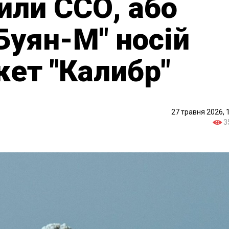
или ССО, або
Буян-М" носій
кет "Калибр"
27 травня 2026, 
3