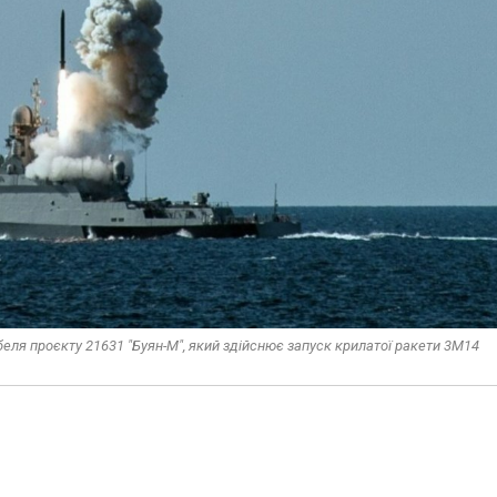
еля проєкту 21631 "Буян-М", який здійснює запуск крилатої ракети 3М14