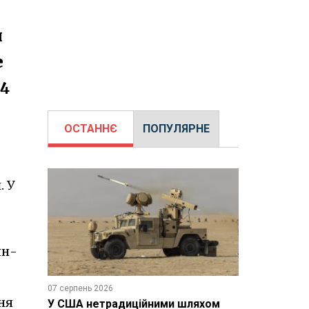
и
е
14
ОСТАННЄ
ПОПУЛЯРНЕ
. У
ян-
07 серпень 2026
ня
У США нетрадиційними шляхом