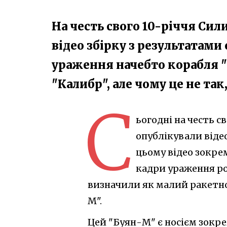
На честь свого 10-річчя Си
відео збірку з результатами 
ураження начебто корабля "
"Калибр", але чому це не так
С
ьогодні на честь 
опублікували відео
цьому відео зокре
кадри ураження ро
визначили як малий ракетно
М".
Цей "Буян-М" є носієм зокр