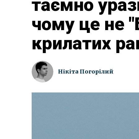
таємно ураз
чому це не "
крилатих ра
Нікіта Погорілий