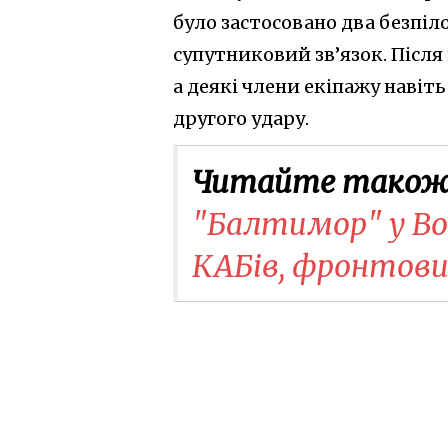
було застосовано два безпіл
супутниковий зв’язок. Після
а деякі члени екіпажу навіт
другого удару.
Читайте також
"Балтимор" у Вор
КАБів, фронтов