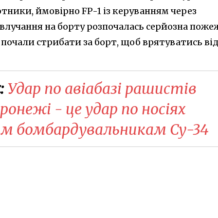
отники, ймовірно FP-1 із керуванням через
 влучання на борту розпочалась серйозна поже
ь почали стрибати за борт, щоб врятуватись ві
:
Удар по авіабазі рашистів
онежі - це удар по носіях
им бомбардувальникам Су-34