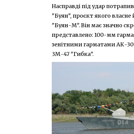
Насправді під удар потрапи
"Буян", проєкт якого власне
"Буян-М". Він має значно ск
представлено: 100-мм гарм
зенітними гарматами АК-30
3М-47 "Гибка".