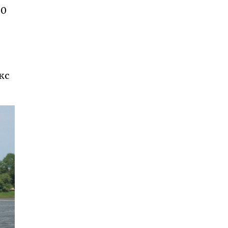
30
кс