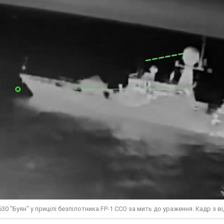
0 "Буян" у прицілі безпілотника FP-1 ССО за мить до ураження. Кадр з в