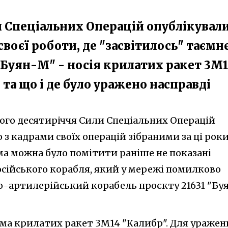
ли Спеціальних Операцій опублікувал
своєї роботи, де "засвітилось" таємн
Буян-М" - носія крилатих ракет 3М
, та що і де було уражено насправді
свого десятиріччя Сили Спеціальних Операцій
 з кадрами своїх операцій зібраними за ці роки
ма можна було помітити раніше не показані
сійського корабля, який у мережі помилково
-артилерійський корабель проєкту 21631 "Бу
ема крилатих ракет 3М14 "Калибр". Для уражен