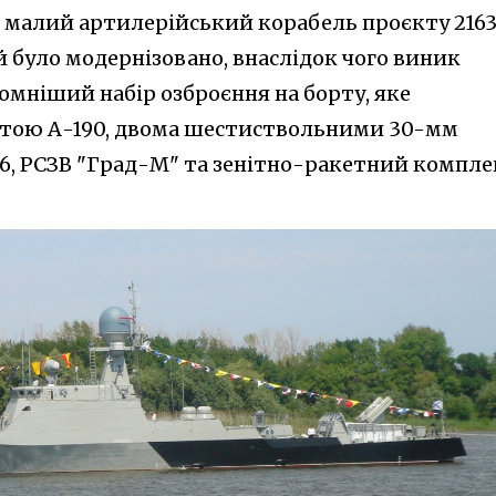
в малий артилерійський корабель проєкту 216
 й було модернізовано, внаслідок чого виник
ромніший набір озброєння на борту, яке
атою А-190, двома шестиствольними 30-мм
6, РСЗВ "Град-М" та зенітно-ракетний компле