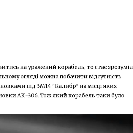
итись на уражений корабель, то стає зрозуміл
альному огляді можна побачити відсутність
новками під 3М14 "Калибр" на місці яких
ановки АК-306. Тож який корабель таки було