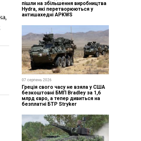
пішли на збільшення виробництва
Hydra, які перетворюються у
антишахедні APKWS
жа,
д
07 серпень 2026
Греція свого часу не взяла у США
безкоштовні БМП Bradley за 1,6
млрд євро, а тепер дивиться на
безплатні БТР Stryker