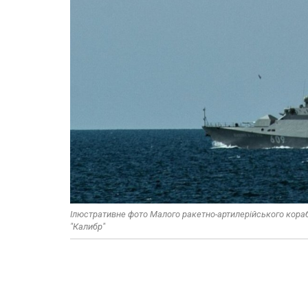
Ілюстративне фото Малого ракетно-артилерійського кораб
"Калибр"