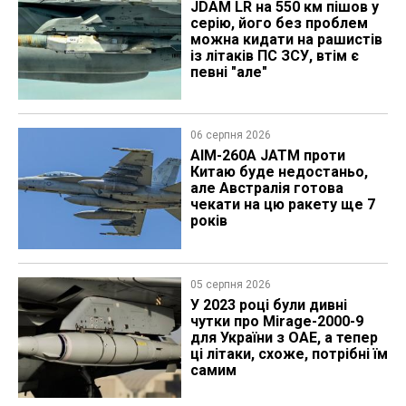
JDAM LR на 550 км пішов у
серію, його без проблем
можна кидати на рашистів
із літаків ПС ЗСУ, втім є
певні "але"
06 серпня 2026
AIM-260A JATM проти
Китаю буде недостаньо,
але Австралія готова
чекати на цю ракету ще 7
років
05 серпня 2026
У 2023 році були дивні
чутки про Mirage-2000-9
для України з ОАЕ, а тепер
ці літаки, схоже, потрібні їм
самим