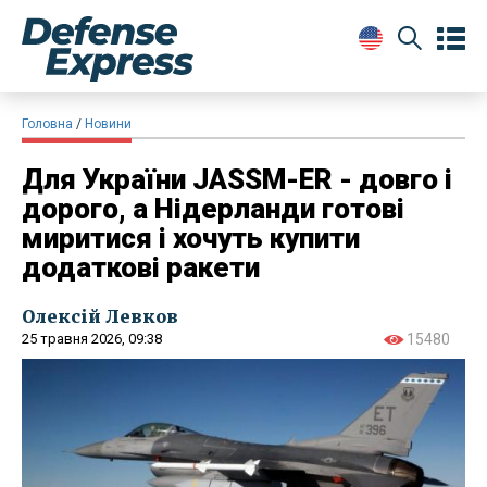
Головна
Новини
Для України JASSM-ER - довго і
дорого, а Нідерланди готові
миритися і хочуть купити
додаткові ракети
Олексій Левков
25 травня 2026, 09:38
15480