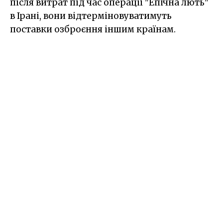
після витрат під час операції "Епічна лють"
в Ірані, вони відтерміновуватимуть
поставки озброєння іншим країнам.