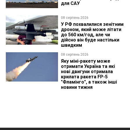
для САУ
08 серпень 2026
У РФ похвалилися зенітним
дроном, який може літати
до 560 км/год, але чи
дійсно він буде настільки
швидким
08 серпень 2026
Яку міні-ракету може
отримати Україна та які
нові двигуни отримала
крилата ракета FP-5
"Фламінго", а також інші
новини тижня