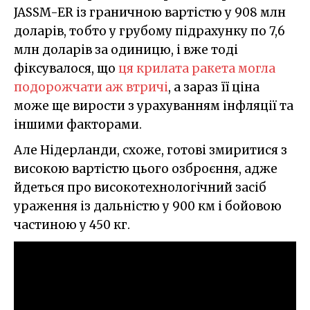
JASSM-ER із граничною вартістю у 908 млн
доларів, тобто у грубому підрахунку по 7,6
млн доларів за одиницю, і вже тоді
фіксувалося, що
ця крилата ракета могла
подорожчати аж втричі
, а зараз її ціна
може ще вирости з урахуванням інфляції та
іншими факторами.
Але Нідерланди, схоже, готові змиритися з
високою вартістю цього озброєння, адже
йдеться про високотехнологічний засіб
ураження із дальністю у 900 км і бойовою
частиною у 450 кг.