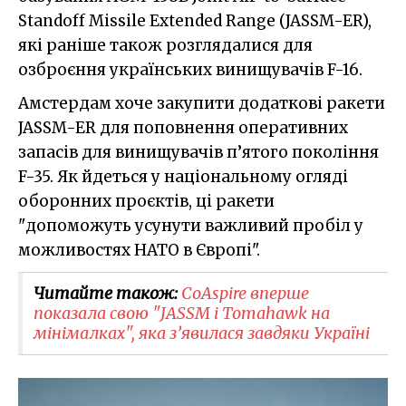
Standoff Missile Extended Range (JASSM-ER),
які раніше також розглядалися для
озброєння українських винищувачів F-16.
Амстердам хоче закупити додаткові ракети
JASSM-ER для поповнення оперативних
запасів для винищувачів п’ятого покоління
F-35. Як йдеться у національному огляді
оборонних проєктів, ці ракети
"допоможуть усунути важливий пробіл у
можливостях НАТО в Європі".
Читайте також:
CoAspire вперше
показала свою "JASSM і Tomahawk на
мінімалках", яка з’явилася завдяки Україні