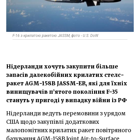
F-16 з крилатою ракетою JASSM, фото - U.S. DoW
Нідерланди хочуть закупити більше
запасів далекобійних крилатих стелс-
ракет AGM-158B JASSM-ER, які для їхніх
винищувачів п’ятого покоління F-35
стануть у пригоді у випадку війни із РФ
Нідерланди ведуть перемовини з урядом
США щодо закупівлі додаткових
малопомітних крилатих ракет повітряного
базування AGM-158B Joint Air-to-Surface