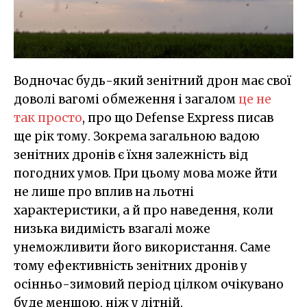
Водночас будь-який зенітний дрон має свої
доволі вагомі обмеження і загалом
це не
так просто
, про що Defense Express писав
ще рік тому. Зокрема загальною вадою
зенітних дронів є їхня залежність від
погодних умов. При цьому мова може йти
не лише про вплив на льотні
характеристики, а й про наведення, коли
низька видимість взагалі може
унеможливити його використання. Саме
тому ефективність зенітних дронів у
осінньо-зимовий період цілком очікувано
буде меншою, ніж у літній.