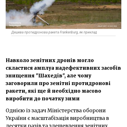
Дешева протидронова ракета Frankenburg, як приклад
Навколо зенітних дронів могло
скластися амплуа надефективних засобів
знищення "Шахедів", але чому
заговорили про зенітні протидронові
ракети, які ще й необхідно масово
виробити до початку зими
Однією із задач Міністерства оборони
України є масштабізація виробництва в
десятки разів та здешевлення зенітних