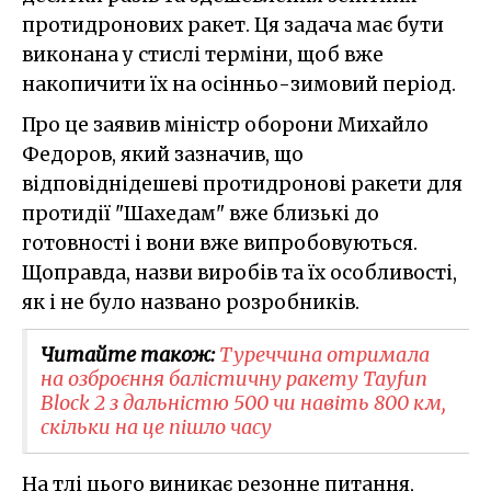
протидронових ракет. Ця задача має бути
виконана у стислі терміни, щоб вже
накопичити їх на осінньо-зимовий період.
Про це заявив міністр оборони Михайло
Федоров, який зазначив, що
відповіднідешеві протидронові ракети для
протидії "Шахедам" вже близькі до
готовності і вони вже випробовуються.
Щоправда, назви виробів та їх особливості,
як і не було названо розробників.
Читайте також:
Туреччина отримала
на озброєння балістичну ракету Tayfun
Block 2 з дальністю 500 чи навіть 800 км,
скільки на це пішло часу
На тлі цього виникає резонне питання,