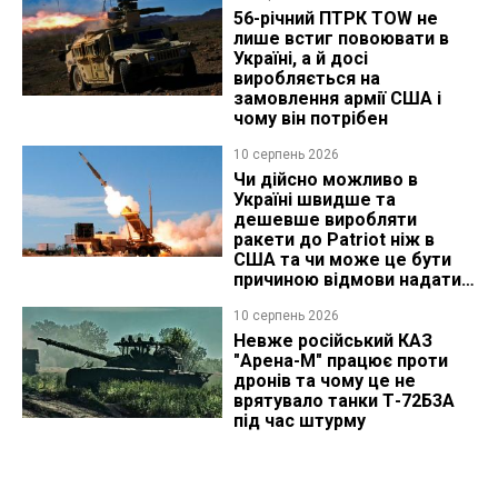
56-річний ПТРК TOW не
лише встиг повоювати в
Україні, а й досі
виробляється на
замовлення армії США і
чому він потрібен
10 серпень 2026
Чи дійсно можливо в
Україні швидше та
дешевше виробляти
ракети до Patriot ніж в
США та чи може це бути
причиною відмови надати
ліцензію
10 серпень 2026
Невже російський КАЗ
"Арена-М" працює проти
дронів та чому це не
врятувало танки Т-72Б3А
під час штурму