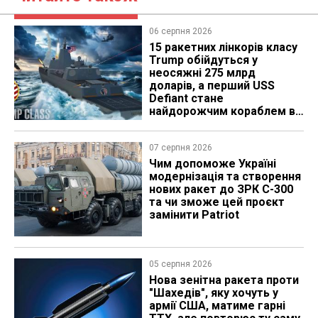
06 серпня 2026
15 ракетних лінкорів класу
Trump обійдуться у
неосяжні 275 млрд
доларів, а перший USS
Defiant стане
найдорожчим кораблем в
історії
07 серпня 2026
Чим допоможе Україні
модернізація та створення
нових ракет до ЗРК С-300
та чи зможе цей проєкт
замінити Patriot
05 серпня 2026
Нова зенітна ракета проти
"Шахедів", яку хочуть у
армії США, матиме гарні