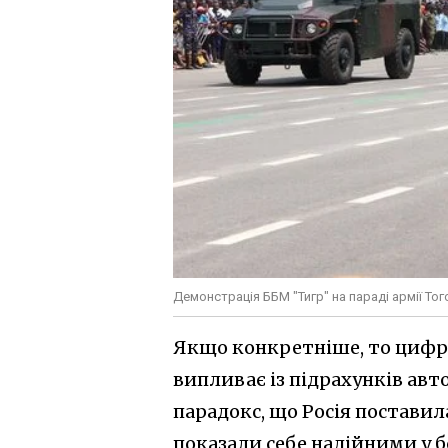
Демонстрація ББМ "Тигр" на параді армії Тог
Якщо конкретніше, то цифра
випливає із підрахунків авто
парадокс, що Росія постави
показали себе надійними у б