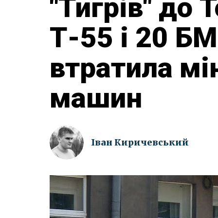
"Тигрів" до 
Т-55 і 20 БМ
втратила мі
машин
Іван Киричевський