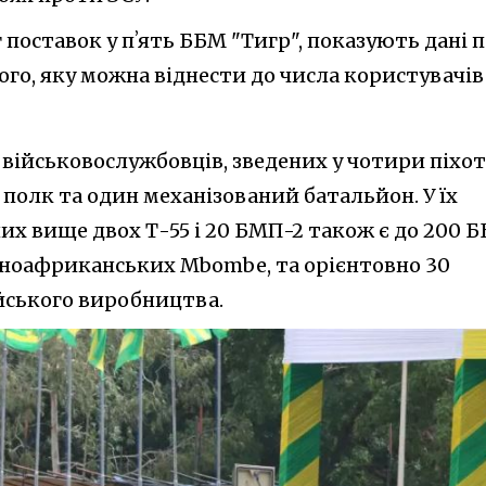
 поставок у пʼять ББМ "Тигр", показують дані 
Того, яку можна віднести до числа користувачів
ч військовослужбовців, зведених у чотири піхот
полк та один механізований батальйон. У їх
их вище двох Т-55 і 20 БМП-2 також є до 200 
нноафриканських Mbombe, та орієнтовно 30
йського виробництва.