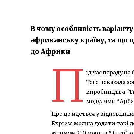
В чому особливість варіанту
африканську країну, та що це
до Африки
П
ід час параду на
Того показала з
виробництва "Т
модулями "Арба
Про це йдеться у відповідній
Express можна додати такі д
мінімум 250 машин "Тигр", а