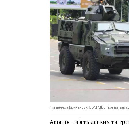
Південноафриканські ББМ Mbombe на параді 
Авіація - пʼять легких та три