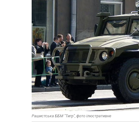
Рашистська ББМ "Тигр", фото ілюстративне