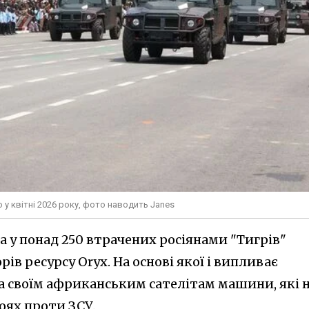
о у квітні 2026 року, фото наводить Janes
 у понад 250 втрачених росіянами "Тигрів"
рів ресурсу Oryx. На основі якої і випливає
ла своїм африканським сателітам машини, які 
оях проти ЗСУ.