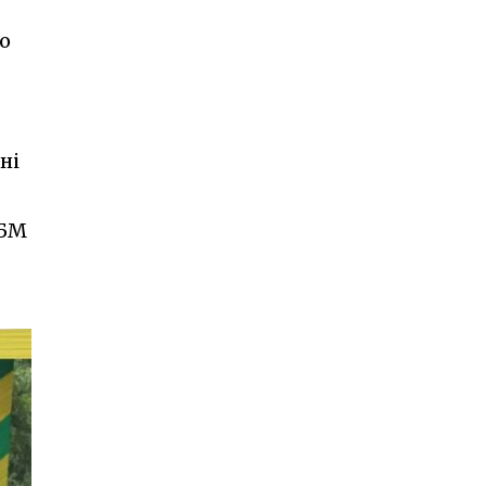
по
ні
ББМ