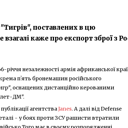
 "Тигрів", поставлених в цю
 взагалі каже про експорт зброї з Ро
 66-річчя незалежності армія африканської кра
окрема пʼять бронемашин російського
игр", оснащених дистанційно керованими
лет-ДМ".
 публікації агентства
Janes
. А далі від Defense
еталі - у боях проти ЗСУ рашисти втратили
 військо Того має в своєму розпорядженні