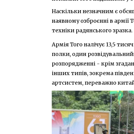
Наскільки незначним є обсяг
наявному озброєнні в армії 
техніки радянського зразка.
Армія Того налічує 13,5 тися
полки, один розвідувальний 
розпорядженні - крім згадан
інших типів, зокрема півде
артсистем, переважно кита