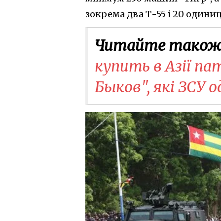
зокрема два Т-55 і 20 одини
Читайте також
купить в Азії па
Быков", які ЗСУ