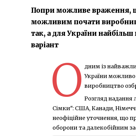
Попри можливе враження, щ
можливим почати виробництв
так, а для України найбільш
варіант
О
дним із найважли
України можливо 
виробництво озб
Розгляд надання л
Сімки": США, Канади, Німеччи
неофіційне уточнення, що п
оборони та далекобійним за