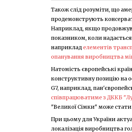
Також слід розуміти, що ам
продемонструють консервати
Наприклад, якщо продовжуват
показником, коли надається
наприклад
елементів транс
опанування виробництва мікр
Натомість європейські краї
конструктивну позицію на осн
G7, наприклад, пан'європей
співпрацюватиме з ДККБ "Лу
"Великої Сімки" може стати
При цьому для України акту
локалізація виробництва гол