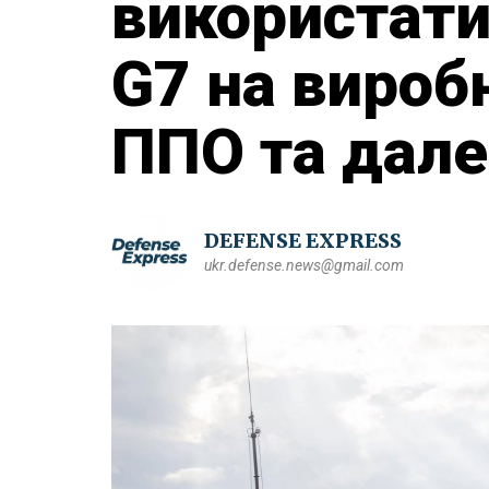
використати 
G7 на вироб
ППО та дале
DEFENSE EXPRESS
ukr.defense.news@gmail.com