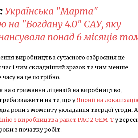
:
Українська "Марта"
 на "Богдану 4.0" САУ, яку
нансувала понад 6 місяців то
ення виробництва сучасного озброєння це
 час і чим складніший зразок та чим менше
 часу на це потрібно.
я на отримання ліцензій на виробництво,
 треба зважити на те, що у
Японії на локалізаці
два роки з моменту укладання твердої угоди. А
інію з виробництва ракет PAC 2 GEM-T
у верес
роки з початку робіт.