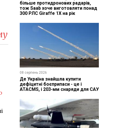
більше протидронових радарів,
тож Saab хоче виготовляти понад
300 РЛС Giraffe 1X на рік
му
08 серпень 2026
Де Україна знайшла купити
дефіцитні боєприпаси - це і
ATACMS, і 203-мм снаряди для САУ
ю
ні