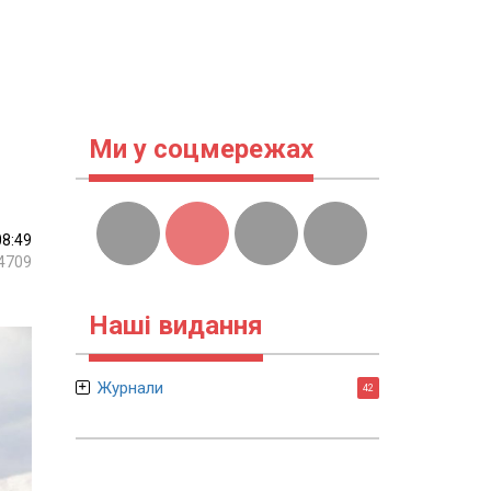
Ми у соцмережах
08:49
4709
Наші видання
Журнали
42