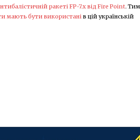
нтибалістичній ракеті FP-7.x від Fire Point
. Ти
и мають бути використані
в цій українській