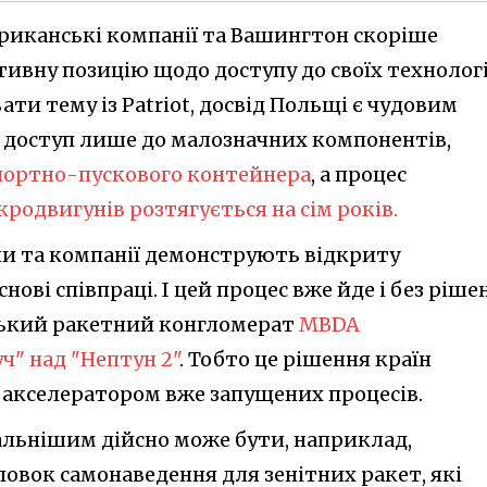
ериканські компанії та Вашингтон скоріше
вну позицію щодо доступу до своїх технологі
и тему із Patriot, досвід Польщі є чудовим
 доступ лише до малозначних компонентів,
портно-пускового контейнера
, а процес
одвигунів розтягується на сім років.
ни та компанії демонструють відкриту
ові співпраці. І цей процес вже йде і без ріше
ський ракетний конгломерат
MBDA
ч" над "Нептун 2"
. Тобто це рішення країн
 акселератором вже запущених процесів.
альнішим дійсно може бути, наприклад,
овок самонаведення для зенітних ракет, які