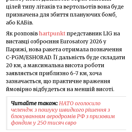
цілей типу літаків та вертольотів вона буде
призначена для збиття плануючих бомб,
або КАБів.
Як розповів
hartpunkt
представник LIG на
виставці озброєння Eurosatory 2026 у
Парижі, нова ракета отримала позначення
C-PGM/ESHORAD. Її дальність буде складати
20 км, а максимальна висота роботи
заявляється приблизно 6-7 км, хоча
зазначається, що практичне враження
ймовірно відбудеться на меншій висоті.
Читайте також:
НАТО оголосило
челендж з пошуку швидкого рішення з
блокуванням аеродромів РФ з призовим
фондом у 250 тисяч євро