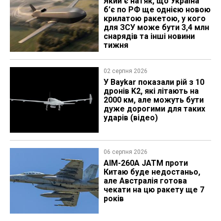
Який є натяк, що Україна
б’є по РФ ще однією новою
крилатою ракетою, у кого
для ЗСУ може бути 3,4 млн
снарядів та інші новини
тижня
02 серпня 2026
У Baykar показали рій з 10
дронів K2, які літають на
2000 км, але можуть бути
дуже дорогими для таких
ударів (відео)
06 серпня 2026
AIM-260A JATM проти
Китаю буде недостаньо,
але Австралія готова
чекати на цю ракету ще 7
років