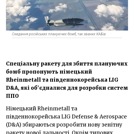
Скидання російських плануючих бомб, так званих КАБів
Спеціальну ракету для збиття плануючих
бомб пропонують німецький
Rheinmetall та південнокорейська LIG
D&A, які об'єдналися для розробки систем
ППО
Німецький Rheinmetall та
південнокорейська LIG Defense & Aerospace
(D&A) збираються розробити нову зенітну
ракету нової дальності. Окрім типових