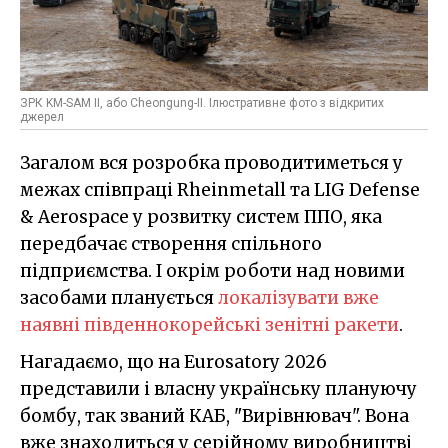
ЗРК KM-SAM II, або Cheongung-II. Ілюстративне фото з відкритих
джерел
Загалом вся розробка проводитиметься у
межах співпраці Rheinmetall та LIG Defense
& Aerospace у розвитку систем ППО, яка
передбачає створення спільного
підприємства. І окрім роботи над новими
засобами планується
локалізувати вже
наявні південнокорейські зенітні ракети
.
Нагадаємо, що на Eurosatory 2026
представили і власну українську плануючу
бомбу, так званий КАБ, "Вирівнювач". Вона
вже знаходиться у серійному виробництві