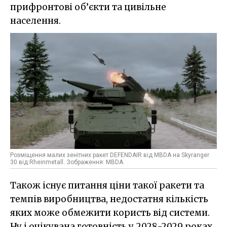
прифронтові об’єкти та цивільне
населення.
Розміщення малих зенітних ракет DEFENDAIR від MBDA на Skyranger
30 від Rheinmetall. Зображення: MBDA
Також існує питання ціни такої ракети та
темпів виробництва, недостатня кількість
яких може обмежити користь від системи.
Ну і очікувана готовність у 2028-2029 роках