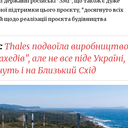
 державні російські "ЗМІ", що також є дуже
ї підтримки цього проєкту, "досягнуто всіх
 щодо реалізації проєкта будівництва
:
Thales подвоїла виробництв
дів", але не все піде Україні,
уть і на Близький Схід