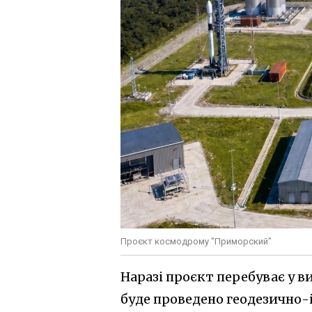
Проєкт космодрому "Приморский"
Наразі проєкт перебуває у в
буде проведено геодезично-