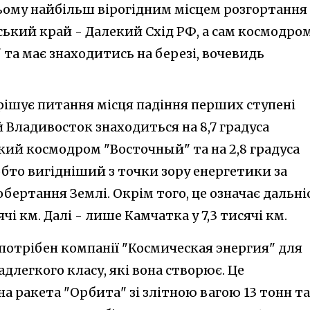
ьому найбільш вірогідним місцем розгортання
ький край - Далекий Схід РФ, а сам космодро
та має знаходитись на березі, вочевидь
ішує питання місця падіння перших ступені
 Владивосток знаходиться на 8,7 градуса
кий космодром "Восточный" та на 2,8 градуса
обто вигідніший з точки зору енергетики за
бертання Землі. Окрім того, це означає дальні
ячі км. Далі - лише Камчатка у 7,3 тисячі км.
потрібен компанії "Космическая энергия" для
адлегкого класу, які вона створює. Це
 ракета "Орбита" зі злітною вагою 13 тонн та