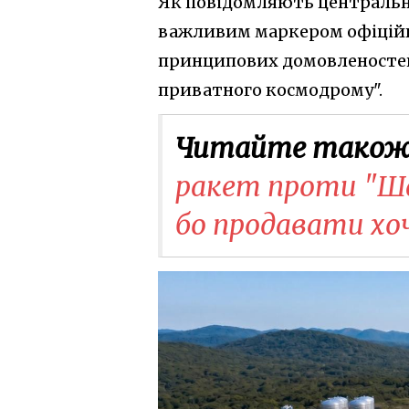
Як повідомляють центральні
важливим маркером офіційно
принципових домовленостей
приватного космодрому".
Читайте також
ракет проти "Шахе
бо продавати хоч