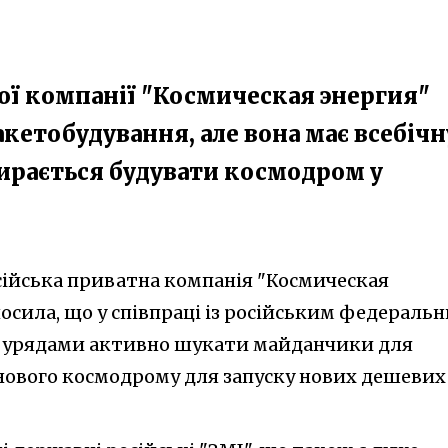
ної компанії "Космическая энергия"
акетобудування, але вона має всебічн
ирається будувати космодром у
сійська приватна компанія "Космическая
осила, що у співпраці із російським федераль
 урядами активно шукати майданчики для
нового космодрому для запуску нових дешевих