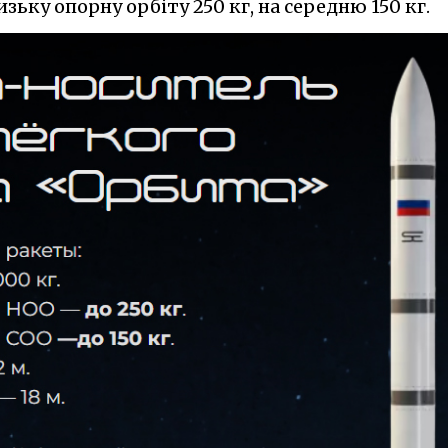
ьку опорну орбіту 250 кг, на середню 150 кг.