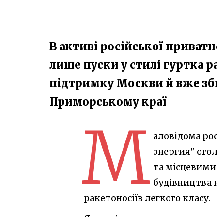
В активі російської приват
лише пуски у стилі гуртка р
підтримку Москви й вже зб
Приморському краї
М
аловідома ро
энергия" огол
та місцевими
будівництва 
ракетоносіїв легкого класу.