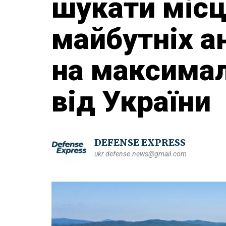
шукати місц
майбутніх ан
на максимал
від України
DEFENSE EXPRESS
ukr.defense.news@gmail.com