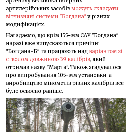
арсеналу великокаліберних
артилерійських засобів
можуть складати
вітчизняні системи "Богдана"
у різних
модифікаціях.
Нагадаємо, що крім 155-мм САУ "Богдана"
наразі вже випускаються причіпні
"Богдана-Б" та працюють над
варіантом зі
стволом довжиною 39 калібрів
, який
отримав назву "Марта". Також згадувалося
про випробування 105-мм установки, а
виробництво мінометів різних калібрів все
було освоєно раніше.