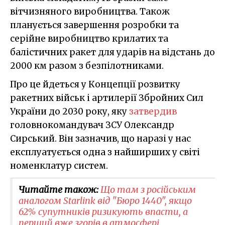
вітчизняного виробництва. Також
планується завершення розробки та
серійне виробництво крилатих та
балістичних ракет для ударів на відстань до
2000 км разом з безпілотниками.
Про це йдеться у Концепції розвитку
ракетних військ і артилерії Збройних Сил
України до 2030 року, яку
затвердив
головнокомандувач ЗСУ Олександр
Сирський. Він зазначив, що наразі у нас
експлуатується одна з найширших у світі
номенклатур систем.
Читайте також:
Що там з російським
аналогом Starlink від "Бюро 1440", якщо
62% супутників ризикують впасти, а
перший вже згорів в атмосфері