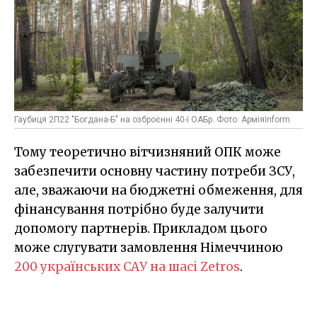
Гаубиця 2П22 "Богдана-Б" на озброєнні 40-ї ОАБр. Фото: АрміяInform
Тому теоретично вітчизняний ОПК може
забезпечити основну частину потреби ЗСУ,
але, зважаючи на бюджетні обмеження, для
фінансування потрібно буде залучити
допомогу партнерів. Прикладом цього
може слугувати замовлення Німеччиною
200 українських САУ на шасі Zetros
.