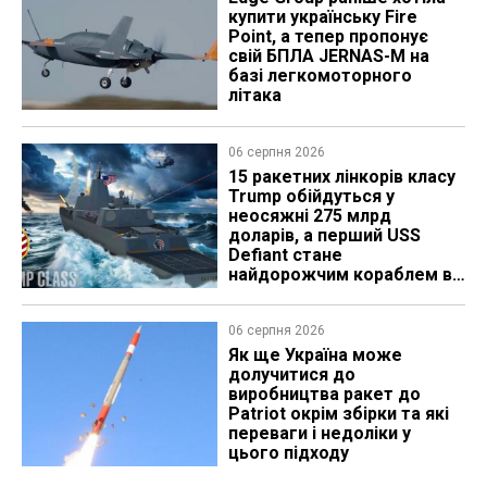
купити українську Fire
Point, а тепер пропонує
свій БПЛА JERNAS-M на
базі легкомоторного
літака
06 серпня 2026
15 ракетних лінкорів класу
Trump обійдуться у
неосяжні 275 млрд
доларів, а перший USS
Defiant стане
найдорожчим кораблем в
історії
06 серпня 2026
Як ще Україна може
долучитися до
виробництва ракет до
Patriot окрім збірки та які
переваги і недоліки у
цього підходу