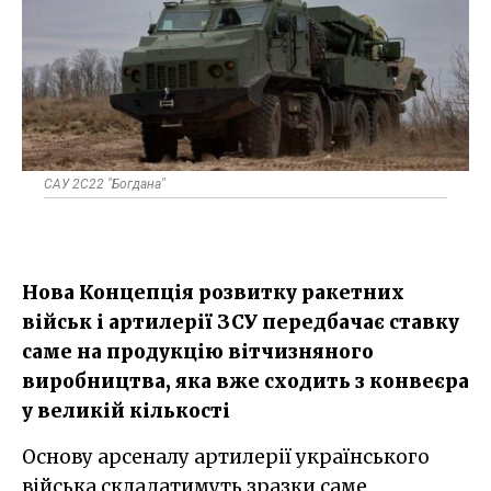
САУ 2С22 "Богдана"
Нова Концепція розвитку ракетних
військ і артилерії ЗСУ передбачає ставку
саме на продукцію вітчизняного
виробництва, яка вже сходить з конвеєра
у великій кількості
Основу арсеналу артилерії українського
війська складатимуть зразки саме