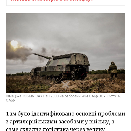
Німецька 155-мм САУ PzH 2000 на озброєнні 43-ї ОАБр ЗСУ. Фото: 43
ОАБр
Там було ідентифіковано основні проблеми
з артилерійськими засобами у війську, а
саме складна логістика через велику