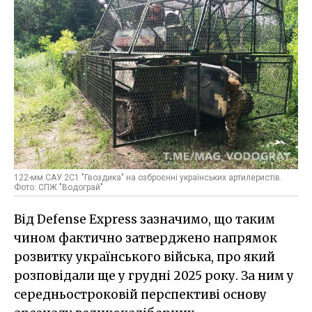
122-мм САУ 2С1 "Гвоздика" на озброєнні українських артилеристів.
Фото: СПЖ "Водограй"
Від Defense Express зазначимо, що таким
чином фактично затверджено напрямок
розвитку українського війська, про який
розповідали ще у грудні 2025 року. За ним у
середньостроковій перспективі основу