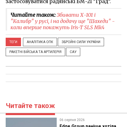
застосовуватися радянські БМ-21 "Град".
Читайте також:
Збивати Х-101 і
"Калибр" у русі, і на додачу ще "Шахеди" -
коли вперше покажуть Iris-T SLS Mk4
ТЕГИ
АНАЛІТИКА ОПК
ЗБРОЙНІ СИЛИ УКРАЇНИ
РАКЕТНІ ВІЙСЬКА ТА АРТИЛЕРІЯ
САУ
Читайте також
06 серпня 2026
Edge Group раніше хотіла