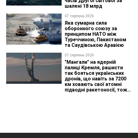
часів Другої світової за
шалені 18 млрд
07 серпень 2026
Яка сумарна сила
оборонного союзу за
принципом НАТО між
Туреччиною, Пакистаном
та Саудівською Аравією
07 серпень 2026
"Мангали" на ядерній
палиці Кремля, рашисти
так бояться українських
дронів, що навіть за 7200
км ховають свої атомні
підводні ракетоносії, тож
що видно з космосу