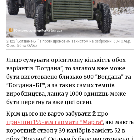
2П22 "Богдана-БГ" з протидроновим захистом на озброєнні 50-ї ОАБр.
Фото: 50-та ОАБр
Якщо сумувати орієнтовну кількість обох
варіантів "Богдана", то загалом вже може
бути виготовлено близько 800 "Богдана" та
"Богдана-БГ", а за таких самих темпів
виробництва, ланка у 1000 одиниць може
бути перетнута вже цієї осені.
Крім цього не варто забувати й про
причіпні 155-мм гармати "Марта"
, які мають
коротший ствол у 39 калібрів замість 52 в
обох "Богдан". Скільки їх було виготовлено, і