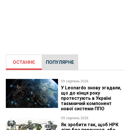
ОСТАННЄ
ПОПУЛЯРНЕ
09 серпень 2026
У Leonardo знову згадали,
що до кінця року
протестують в Україні
таємничий компонент
нової системи ППО
09 серпень 2026
Як зробити так, щоб НРК
діяв без перешкод, або