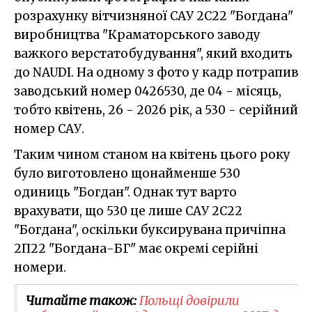
розрахунку вітчизняної САУ 2С22 "Богдана"
виробництва "Краматорського заводу
важкого верстатобудування", який входить
до NAUDI. На одному з фото у кадр потрапив
заводський номер 0426530, де 04 - місяць,
тобто квітень, 26 - 2026 рік, а 530 - серійний
номер САУ.
Таким чином станом на квітень цього року
було виготовлено щонайменше 530
одиниць "Богдан". Однак тут варто
врахувати, що 530 це лише САУ 2С22
"Богдана", оскільки буксирувана причіпна
2П22 "Богдана-БГ" має окремі серійні
номери.
Читайте також:
Польщі довірили