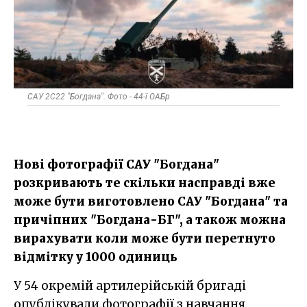
САУ 2С22 "Богдана". Фото - 44-ї ОАБр
Нові фотографії САУ "Богдана"
розкривають те скільки насправді вже
може бути виготовлено САУ "Богдана" та
причіпних "Богдана-БГ", а також можна
вирахувати коли може бути перетнуто
відмітку у 1000 одиниць
У 54 окремій артилерійській бригаді
опублікували фотографії з навчання