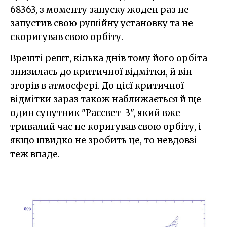
68363, з моменту запуску жоден раз не
запустив свою рушійну установку та не
скоригував свою орбіту.
Врешті решт, кілька днів тому його орбіта
знизилась до критичної відмітки, й він
згорів в атмосфері. До цієї критичної
відмітки зараз також наближається й ще
один супутник "Рассвет-3", який вже
тривалий час не коригував свою орбіту, і
якщо швидко не зробить це, то невдовзі
теж впаде.