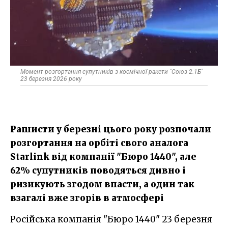
Момент розгортання супутників з космічної ракети "Союз 2.1Б"
23 березня 2026 року
Рашисти у березні цього року розпочали
розгортання на орбіті свого аналога
Starlink від компанії "Бюро 1440", але
62% супутників поводяться дивно і
ризикують згодом впасти, а один так
взагалі вже згорів в атмосфері
Російська компанія "Бюро 1440" 23 березня