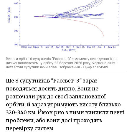
Висоти орбіт 16 супутників "Рассвет-3" з моменту виведення їх на
низьку навколоземну орбіту 23 березня 2026 року, червона лінія -
четвертий супутник який впав. Зображення - X\@planet4589
Ще 8 супутників "Рассвет-3" зараз
поводяться досить дивно. Вони не
розпочали рух до своєї запланованої
орбіти, й зараз утримують висоту близько
320-340 км. Ймовірно з ними виникли певні
проблеми, або вони досі проходять
перевірку систем.