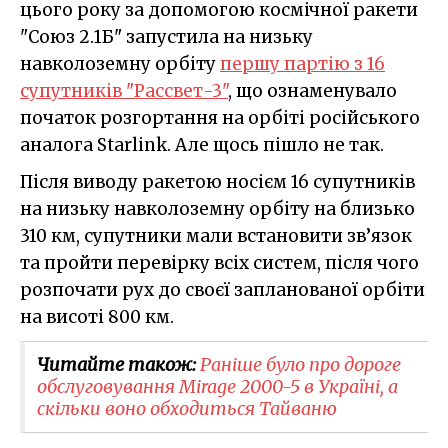
цього року за допомогою космічної ракети
"Союз 2.1Б" запустила на низьку
навколоземну орбіту
першу партію з 16
супутників "Рассвет-3"
, що ознаменувало
початок розгортання на орбіті російського
аналога Starlink. Але щось пішло не так.
Після виводу ракетою носієм 16 супутників
на низьку навколоземну орбіту на близько
310 км, супутники мали встановити зв’язок
та пройти перевірку всіх систем, після чого
розпочати рух до своєї запланованої орбіти
на висоті 800 км.
Читайте також:
Раніше було про дороге
обслуговування Mirage 2000-5 в Україні, а
скільки воно обходиться Тайваню