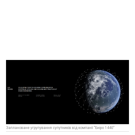
Заплановане угрупування супутників від компанії "Бюро 1440"