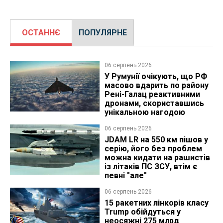
ОСТАННЄ
ПОПУЛЯРНЕ
06 серпень 2026
У Румунії очікують, що РФ
масово вдарить по району
Рені-Галац реактивними
дронами, скориставшись
унікальною нагодою
06 серпень 2026
JDAM LR на 550 км пішов у
серію, його без проблем
можна кидати на рашистів
із літаків ПС ЗСУ, втім є
певні "але"
06 серпень 2026
15 ракетних лінкорів класу
Trump обійдуться у
неосяжні 275 млрд