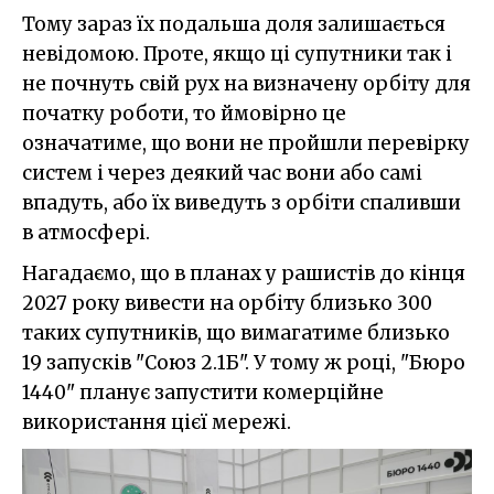
Тому зараз їх подальша доля залишається
невідомою. Проте, якщо ці супутники так і
не почнуть свій рух на визначену орбіту для
початку роботи, то ймовірно це
означатиме, що вони не пройшли перевірку
систем і через деякий час вони або самі
впадуть, або їх виведуть з орбіти спаливши
в атмосфері.
Нагадаємо, що в планах у рашистів до кінця
2027 року вивести на орбіту близько 300
таких супутників, що вимагатиме близько
19 запусків "Союз 2.1Б". У тому ж році, "Бюро
1440" планує запустити комерційне
використання цієї мережі.