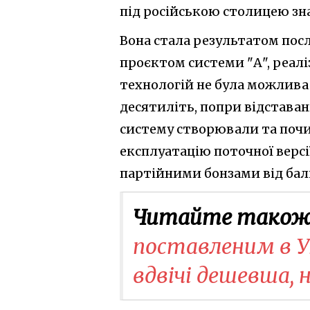
під російською столицею зна
Вона стала результатом посл
проєктом системи "А", реалі
технологій не була можлива
десятиліть, попри відставан
систему створювали та почи
експлуатацію поточної версії
партійними бонзами від бал
Читайте також
поставленим в Ук
вдвічі дешевша, 