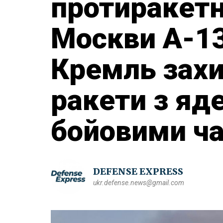
протиракетн
Москви А-13
Кремль захи
ракети з яд
бойовими ч
DEFENSE EXPRESS
ukr.defense.news@gmail.com