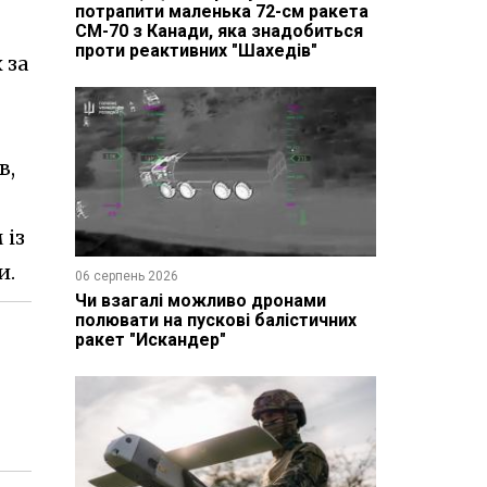
потрапити маленька 72-см ракета
CM-70 з Канади, яка знадобиться
проти реактивних "Шахедів"
 за
в,
 із
и.
06 серпень 2026
Чи взагалі можливо дронами
полювати на пускові балістичних
ракет "Искандер"