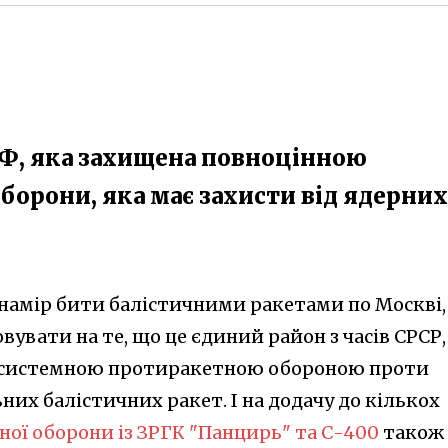
РФ, яка захищена повноцінною
орони, яка має захисти від ядерних
 намір бити балістичними ракетами по Москві,
вувати на те, що це єдиний район з часів СРСР,
системною протиракетною обороною проти
их балістичних ракет. І на додачу до кількох
ної оборони із ЗРГК "Панцирь" та С-400
також