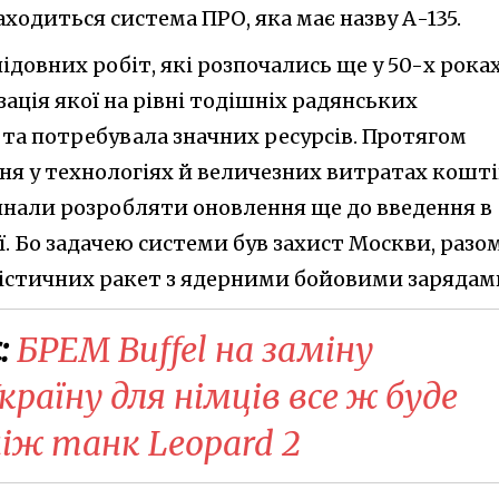
ходиться система ПРО, яка має назву А-135.
ідовних робіт, які розпочались ще у 50-х роках
зація якої на рівні тодішніх радянських
 та потребувала значних ресурсів. Протягом
ня у технологіях й величезних витратах кошті
нали розробляти оновлення ще до введення в
. Бо задачею системи був захист Москви, разом
істичних ракет з ядерними бойовими зарядам
:
БРЕМ Buffel на заміну
раїну для німців все ж буде
ніж танк Leopard 2