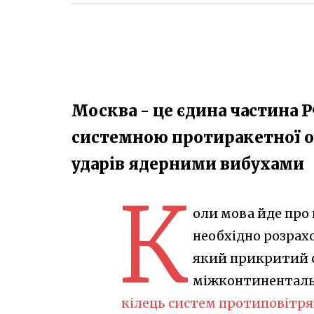
Москва - це єдина частина 
системною протиракетної об
ударів ядерними вибухами
К
оли мова йде про
необхідно розрахо
який прикритий 
міжконтинентальн
кілець систем протиповітря