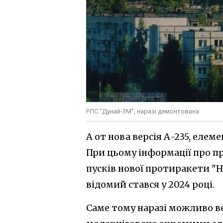
РЛС "Дунай-3М", наразі демонтована
А от нова версія А-235, елем
При цьому інформації про пр
пусків нової протиракети "Ну
відомий стався у 2024 році.
Саме тому наразі можливо ве