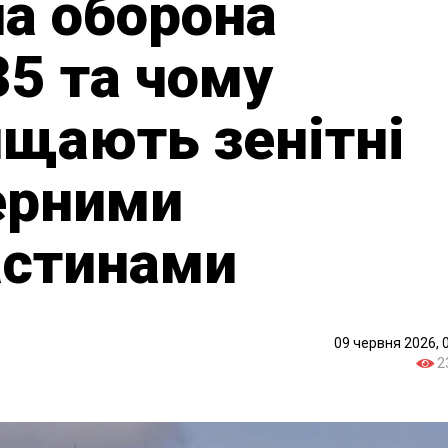
а оборона
5 та чому
щають зенітні
ерними
астинами
09 червня 2026, 
2