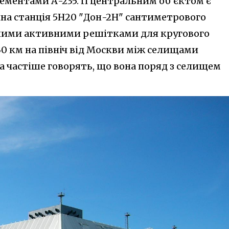
ментами А-235. Її центральним об'єктом є
на станція 5Н20 "Дон-2Н" сантиметрового
аними активними решітками для кругового
30 км на північ від Москви між селищами
а частіше говорять, що вона поряд з селищем