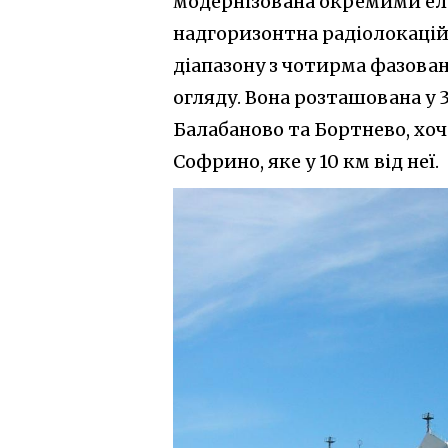
модернізована окремими еле
надгоризонтна радіолокацій
діапазону з чотирма фазов
огляду. Вона розташована у 
Балабаново та Бортнево, хоч
Софрино, яке у 10 км від неї.