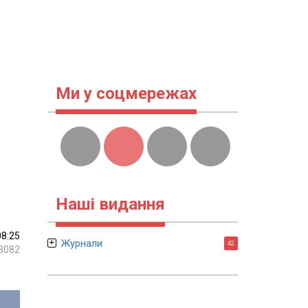
Ми у соцмережах
Наші видання
08:25
Журнали
42
3082