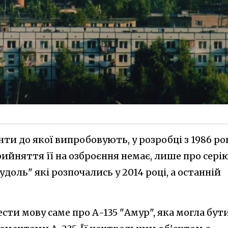
енти до якої випробовують, у розробці з 1986 ро
ийняття її на озброєння немає, лише про сері
доль" які розпочались у 2014 році, а останній
сти мову саме про А-135 "Амур", яка могла бут