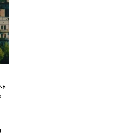
ку.
ю
и