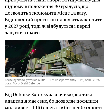
прибрати наземні опори та гідравліку для
підйому в положення 90 градусів, що
дозволить зекономити місце та вагу.
Відповідний прототип планують закінчити
у 2027 році, тоді ж відбудуться і перші
запуски з нього.
Тести пускової установки Iris-T SLM на фрегаті типу F125, осінь 2025
року. Фото: Diehl Defence
Від Defense Express зазначимо, що така
адаптація має сенс, бо дозволяє посилити
можливості ППО фрегатів без необхідності