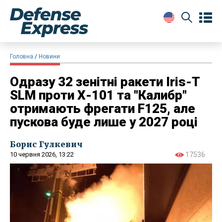
Головна
Новини
Одразу 32 зенітні ракети Iris-T
SLM проти Х-101 та "Калибр"
отримають фрегати F125, але
пускова буде лише у 2027 році
Борис Гулкевич
10 червня 2026, 13:22
17536