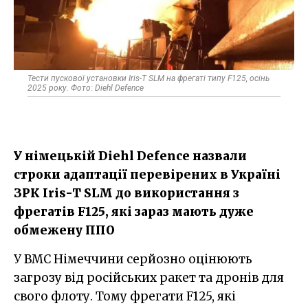
Тести пускової установки Iris-T SLM на фрегаті типу F125, осінь
2025 року. Фото: Diehl Defence
У німецькій Diehl Defence назвали
строки адаптації перевірених в Україні
ЗРК Iris-T SLM до використання з
фрегатів F125, які зараз мають дуже
обмежену ППО
У ВМС Німеччини серйозно оцінюють
загрозу від російських ракет та дронів для
свого флоту. Тому фрегати F125, які