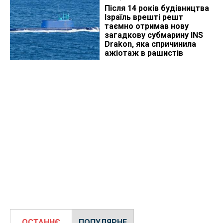
Після 14 років будівництва
Ізраїль врешті решт
таємно отримав нову
загадкову субмарину INS
Drakon, яка спричинила
ажіотаж в рашистів
ОСТАННЄ
ПОПУЛЯРНЕ