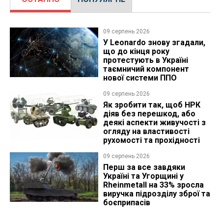
09 серпень 2026
У Leonardo знову згадали,
що до кінця року
протестують в Україні
таємничий компонент
нової системи ППО
09 серпень 2026
Як зробити так, щоб НРК
діяв без перешкод, або
деякі аспекти живучості з
огляду на властивості
рухомості та прохідності
09 серпень 2026
Перш за все завдяки
Україні та Угорщині у
Rheinmetall на 33% зросла
виручка підрозділу зброї та
боєприпасів