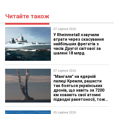
Читайте також
07 серпня 2026
У Rheinmetall озвучили
втрати через скасування
найбільших фрегатів з
часів Другої світової за
шалені 18 млрд
07 серпня 2026
"Мангали" на ядерній
палиці Кремля, рашисти
так бояться українських
дронів, що навіть за 7200
км ховають свої атомні
підводні ракетоносії, тож
що видно з космосу
05 серпня 2026