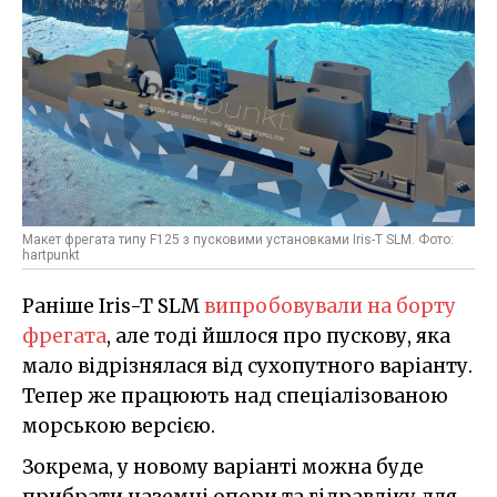
Макет фрегата типу F125 з пусковими установками Iris-T SLM. Фото:
hartpunkt
Раніше Iris-T SLM
випробовували на борту
фрегата
, але тоді йшлося про пускову, яка
мало відрізнялася від сухопутного варіанту.
Тепер же працюють над спеціалізованою
морською версією.
Зокрема, у новому варіанті можна буде