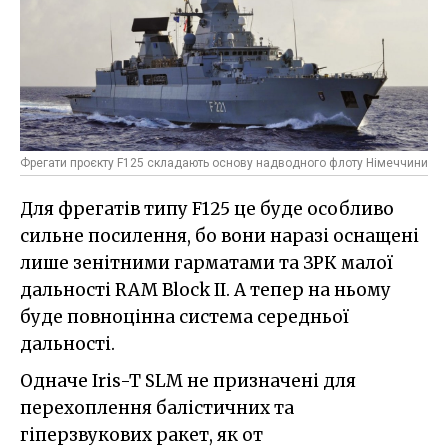
Фрегати проєкту F125 складають основу надводного флоту Німеччини
Для фрегатів типу F125 це буде особливо
сильне посилення, бо вони наразі оснащені
лише зенітними гарматами та ЗРК малої
дальності RAM Block II. А тепер на ньому
буде повноцінна система середньої
дальності.
Одначе Iris-T SLM не призначені для
перехоплення балістичних та
гіперзвукових ракет, як от