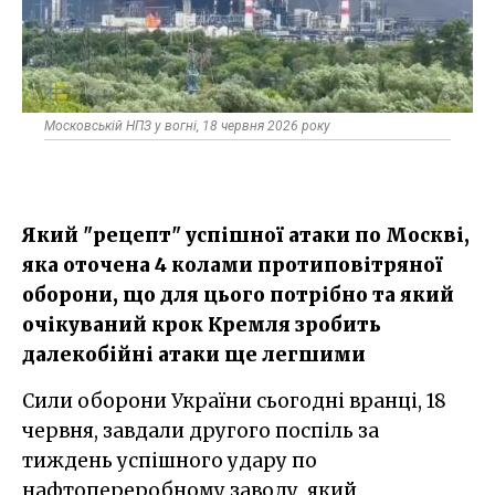
Московській НПЗ у вогні, 18 червня 2026 року
Який "рецепт" успішної атаки по Москві,
яка оточена 4 колами протиповітряної
оборони, що для цього потрібно та який
очікуваний крок Кремля зробить
далекобійні атаки ще легшими
Сили оборони України сьогодні вранці, 18
червня, завдали другого поспіль за
тиждень успішного удару по
нафтопереробному заводу, який