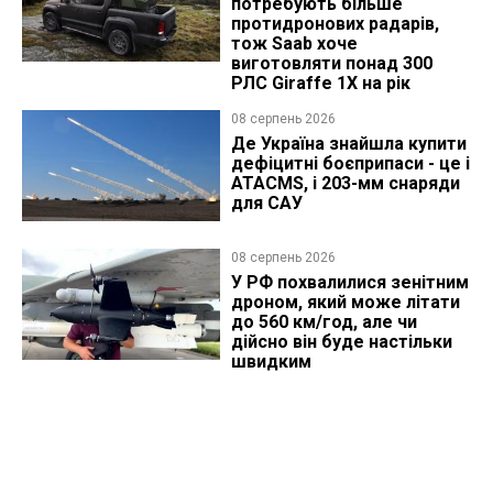
потребують більше
протидронових радарів,
тож Saab хоче
виготовляти понад 300
РЛС Giraffe 1X на рік
08 серпень 2026
Де Україна знайшла купити
дефіцитні боєприпаси - це і
ATACMS, і 203-мм снаряди
для САУ
08 серпень 2026
У РФ похвалилися зенітним
дроном, який може літати
до 560 км/год, але чи
дійсно він буде настільки
швидким