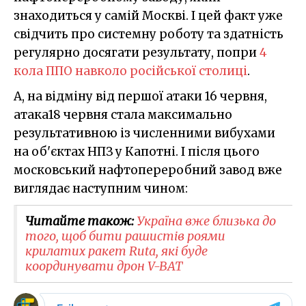
знаходиться у самій Москві. І цей факт уже
свідчить про системну роботу та здатність
регулярно досягати результату, попри
4
кола ППО навколо російської столиці
.
А, на відміну від першої атаки 16 червня,
атака18 червня стала максимально
результативною із численними вибухами
на об'єктах НПЗ у Капотні. І після цього
московський нафтопереробний завод вже
виглядає наступним чином:
Читайте також:
Україна вже близька до
того, щоб бити рашистів роями
крилатих ракет Ruta, які буде
координувати дрон V-BAT