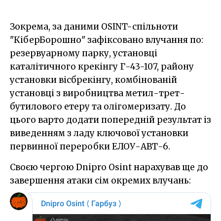
Зокрема, за даними OSINT-спільноти
"КіберБорошно" зафіксовано влучання по:
резервуарному парку, установці
каталітичного крекінгу Г-43-107, району
установки вісбрекінгу, комбінованій
установці з виробництва метил-трет-
бутилового етеру та олігомеризату. До
цього варто додати попередній результат із
виведенням з ладу ключової установки
первинної переробки ЕЛОУ-АВТ-6.
Своєю чергою Dnipro Osint нарахував ще до
завершення атаки сім окремих влучань: