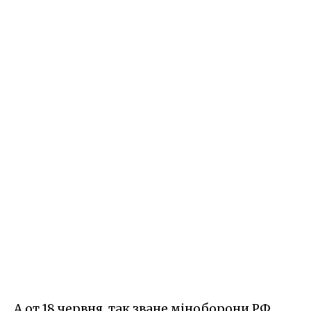
А от 18 червня, так зване міноборони РФ