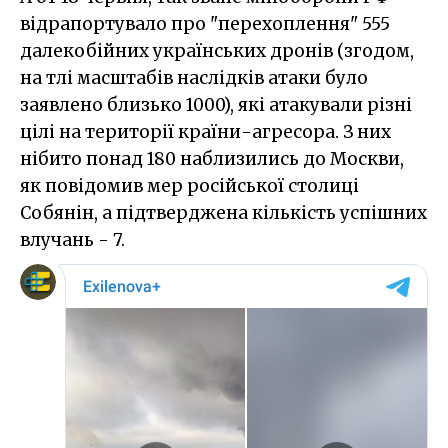
відрапортувало про "перехоплення" 555
далекобійних українських дронів (згодом,
на тлі масштабів наслідків атаки було
заявлено близько 1000), які атакували різні
цілі на території країни-агресора. З них
нібито понад 180 наблизились до Москви,
як повідомив мер російської столиці
Собянін, а підтверджена кількість успішних
влучань - 7.