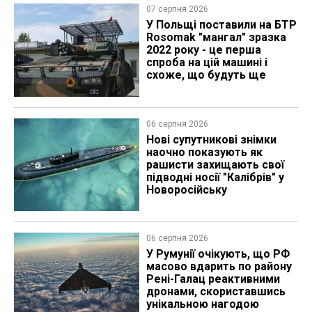
07 серпня 2026
У Польщі поставили на БТР
Rosomak "мангал" зразка
2022 року - це перша
спроба на цій машині і
схоже, що будуть ще
06 серпня 2026
Нові супутникові знімки
наочно показують як
рашисти захищають свої
підводні носії "Калібрів" у
Новоросійську
06 серпня 2026
У Румунії очікують, що РФ
масово вдарить по району
Рені-Галац реактивними
дронами, скориставшись
унікальною нагодою