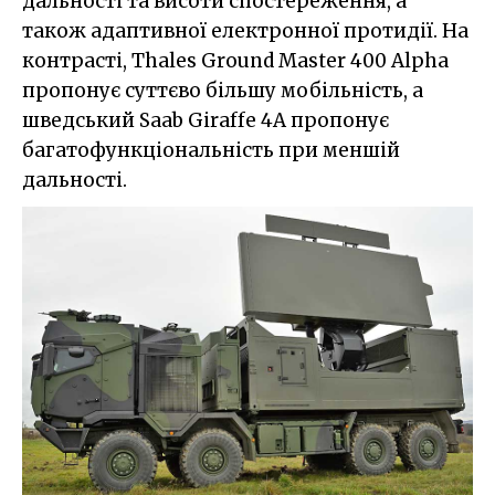
дальності та висоти спостереження, а
також адаптивної електронної протидії. На
контрасті, Thales Ground Master 400 Alpha
пропонує суттєво більшу мобільність, а
шведський Saab Giraffe 4A пропонує
багатофункціональність при меншій
дальності.