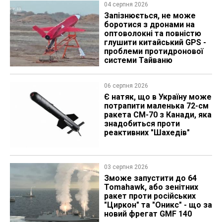
04 серпня 2026
Запізнюється, не може
боротися з дронами на
оптоволокні та повністю
глушити китайський GPS -
проблеми протидронової
системи Тайваню
06 серпня 2026
Є натяк, що в Україну може
потрапити маленька 72-см
ракета CM-70 з Канади, яка
знадобиться проти
реактивних "Шахедів"
03 серпня 2026
Зможе запустити до 64
Tomahawk, або зенітних
ракет проти російських
"Циркон" та "Оникс" - що за
новий фрегат GMF 140