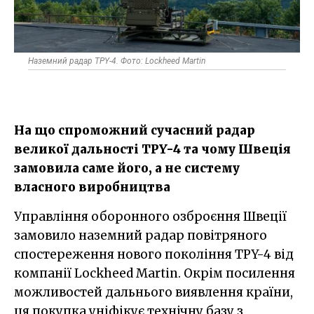
Наземний радар TPY-4. Фото: Lockheed Martin
На що спроможний сучасний радар
великої дальності TPY-4 та чому Швеція
замовила саме його, а не систему
власного виробництва
Управління оборонного озброєння Швеції
замовило наземний радар повітряного
спостереження нового покоління TPY-4 від
компанії Lockheed Martin. Окрім посилення
можливостей дальнього виявлення країни,
ця покупка уніфікує технічну базу з